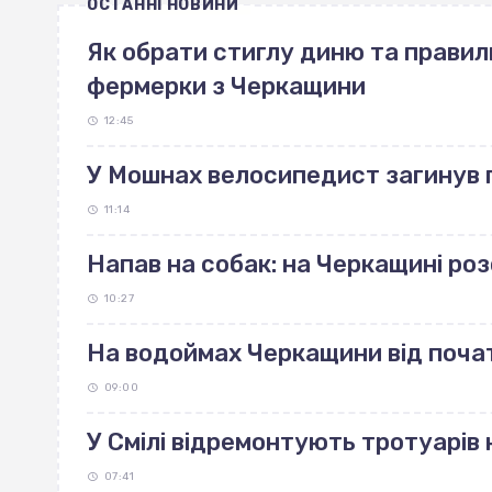
ОСТАННІ НОВИНИ
Як обрати стиглу диню та правиль
фермерки з Черкащини
12:45
У Мошнах велосипедист загинув п
11:14
Напав на собак: на Черкащині р
10:27
На водоймах Черкащини від поча
09:00
У Смілі відремонтують тротуарів н
07:41