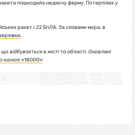
ракета пошкодила недіючу ферму. Потерпілих у
ських ракет і 22 БпЛА. За словами мера, в
верхівки
.
– що відбувається в місті та області. Оновлені
ВІСІМНАДЦЯТЬ ТРИ НУЛІ
р‐каналі «18000»
ВІСІМНАДЦЯТЬ ТРИ НУЛІ
ВІСІМНАДЦЯТЬ ТРИ НУЛІ
ВІСІМНАДЦЯТЬ ТРИ НУЛІ
ВІСІМНАДЦЯТЬ ТРИ НУЛІ
ВІСІМНАДЦЯТЬ ТРИ НУЛІ
k
ВІСІМНАДЦЯТЬ ТРИ НУЛІ
ВІСІМНАДЦЯТЬ ТРИ НУЛІ