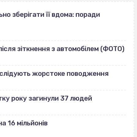
но зберігати її вдома: поради
ісля зіткнення з автомобілем (ФОТО)
озслідують жорстоке поводження
тку року загинули 37 людей
а 16 мільйонів