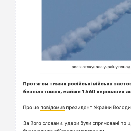
росія атакувала україну пона
Протягом тижня російські війська засто
безпілотників, майже 1 560 керованих ав
Про це
повідомив
президент України Володи
За його словами, удари були спрямовані по 