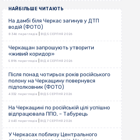
НАЙБІЛЬШЕ ЧИТАЮТЬ
На дамбі біля Черкас загинув у ДТП
водій (ФОТО)
|
8 346 переглядів
ВІД 5 СЕРПНЯ 2026
Черкащан запрошують утворити
«живий коридор»
|
5 896 переглядів
ВІД 4 СЕРПНЯ 2026
Після понад чотирьох років російського
полону на Черкащину повернувся
підполковник (ФОТО)
|
4 332 переглядів
ВІД 5 СЕРПНЯ 2026
На Черкащині по російській цілі успішно
відпрацювала ППО, – Табурець
|
2 643 переглядів
ВІД 7 СЕРПНЯ 2026
У Черкасах поблизу Центрального