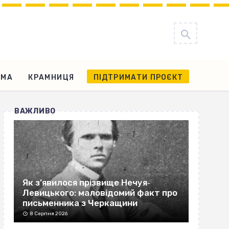
АМА
КРАМНИЦЯ
ПІДТРИМАТИ ПРОЄКТ
ВАЖЛИВО
Як з’явилося прізвище Нечуя‐
Левицького: маловідомий факт про
письменника з Черкащини
8 Серпня 2026