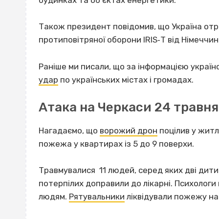
будинках та об’єктах енергетики.
Також президент повідомив, що Україна отр
протиповітряної оборони IRIS‐T від Німеччин
Раніше ми писали, що за інформацією українс
удар
по українських містах і громадах.
Атака на Черкаси 24 травня
Нагадаємо, що
ворожий дрон
поцілив у житл
пожежа у квартирах із 5 до 9 поверхи.
Травмувалися 11 людей, серед яких дві дитин
потерпілих доправили до лікарні. Психологи
людям.
Рятувальники
ліквідували пожежу на 