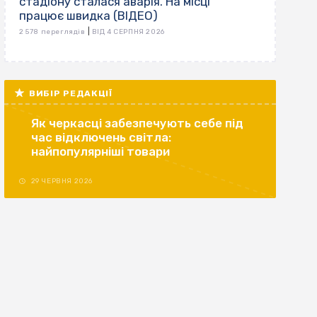
стадіону сталася аварія. На місці
працює швидка (ВІДЕО)
|
2 578 переглядів
ВІД 4 СЕРПНЯ 2026
ВИБІР РЕДАКЦІЇ
Як черкасці забезпечують себе під
час відключень світла:
найпопулярніші товари
29 ЧЕРВНЯ 2026