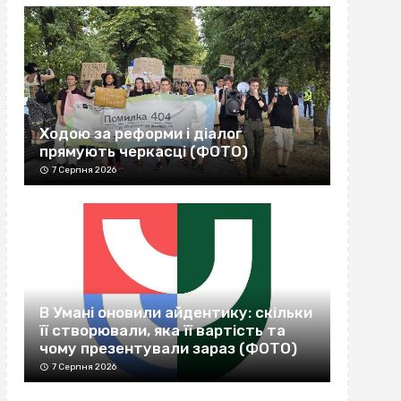
Ходою за реформи і діалог
прямують черкасці (ФОТО)
7 Серпня 2026
В Умані оновили айдентику: скільки
її створювали, яка її вартість та
чому презентували зараз (ФОТО)
7 Серпня 2026