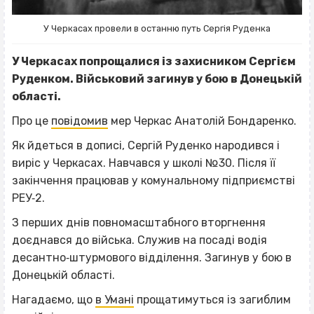
У Черкасах провели в останню путь Сергія Руденка
У Черкасах попрощалися із захисником Сергієм
Руденком. Військовий загинув у бою в Донецькій
області.
Про це
повідомив
мер Черкас Анатолій Бондаренко.
Як йдеться в дописі, Сергій Руденко народився і
виріс у Черкасах. Навчався у школі №30. Після її
закінчення працював у комунальному підприємстві
РЕУ‐2.
З перших днів повномасштабного вторгнення
доєднався до війська. Служив на посаді водія
десантно‐штурмового відділення. Загинув у бою в
Донецькій області.
Нагадаємо, що
в Умані
прощатимуться із загиблим