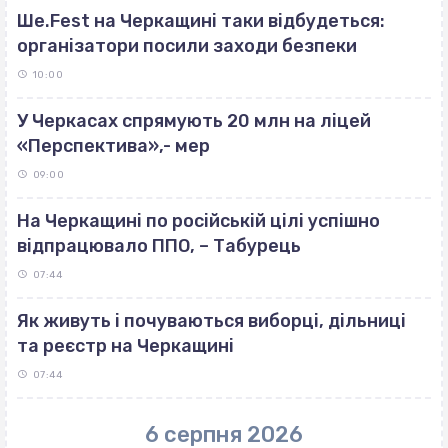
Ше.Fest на Черкащині таки відбудеться:
організатори посили заходи безпеки
10:00
У Черкасах спрямують 20 млн на ліцей
«Перспектива»,- мер
09:00
На Черкащині по російській цілі успішно
відпрацювало ППО, – Табурець
07:44
Як живуть і почуваються виборці, дільниці
та реєстр на Черкащині
07:44
6 серпня 2026