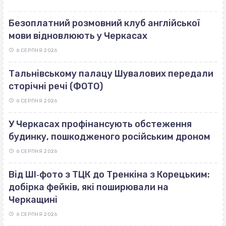
Безоплатний розмовний клуб англійської
мови відновлюють у Черкасах
6 СЕРПНЯ 2026
Тальнівському палацу Шувалових передали
сторічні речі (ФОТО)
6 СЕРПНЯ 2026
У Черкасах профінансують обстеження
будинку, пошкодженого російським дроном
6 СЕРПНЯ 2026
Від ШІ‐фото з ТЦК до Тренкіна з Корецьким:
добірка фейків, які поширювали на
Черкащині
6 СЕРПНЯ 2026