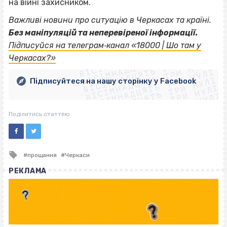
на війні захисником.
Важливі новини про ситуацію в Черкасах та країні.
Без маніпуляцій та неперевіреної інформації.
ВІСІМНАДЦЯТЬ ТРИ НУЛІ
Підписуйся на телеграм‐канал «18000 | Шо там у
ВІСІМНАДЦЯТЬ ТРИ НУЛІ
ВІСІМНАДЦЯТЬ ТРИ НУЛІ
Черкасах?»
ВІСІМНАДЦЯТЬ ТРИ НУЛІ
ВІСІМНАДЦЯТЬ ТРИ НУЛІ
ВІСІМНАДЦЯТЬ ТРИ НУЛІ
Підписуйтеся на нашу сторінку у Facebook
ВІСІМНАДЦЯТЬ ТРИ НУЛІ
ВІСІМНАДЦЯТЬ ТРИ НУЛІ
Поділитись статтею
Tagged
прощання
Черкаси
with
РЕКЛАМА