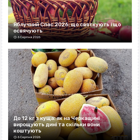
Яблучний Спас 2026: що святкують і що
освячують
6 Серпня 2026
До 12 кг з куща: як на Черкащині
вирощують дині та скільки вони
коштують
6 Серпня 2026