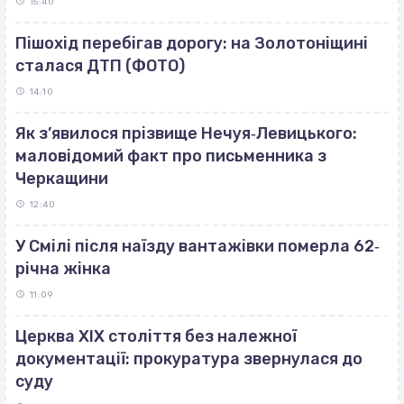
15:40
Пішохід перебігав дорогу: на Золотоніщині
сталася ДТП (ФОТО)
14:10
Як з’явилося прізвище Нечуя‐Левицького:
маловідомий факт про письменника з
Черкащини
12:40
У Смілі після наїзду вантажівки померла 62‐
річна жінка
11:09
Церква ХІХ століття без належної
документації: прокуратура звернулася до
суду