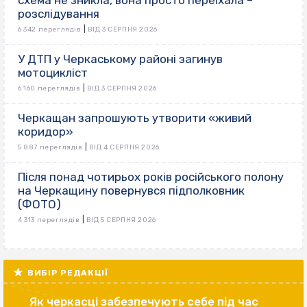
схема не зникла, вона просто переїхала –
розслідування
|
6 342 переглядів
ВІД 3 СЕРПНЯ 2026
У ДТП у Черкаському районі загинув
мотоцикліст
|
6 160 переглядів
ВІД 3 СЕРПНЯ 2026
Черкащан запрошують утворити «живий
коридор»
|
5 887 переглядів
ВІД 4 СЕРПНЯ 2026
Після понад чотирьох років російського полону
на Черкащину повернувся підполковник
(ФОТО)
|
4 313 переглядів
ВІД 5 СЕРПНЯ 2026
ВИБІР РЕДАКЦІЇ
Як черкасці забезпечують себе під час