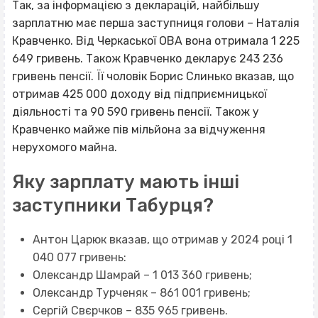
Так, за інформацією з
декларацій
, найбільшу
зарплатню має перша заступниця голови – Наталія
Кравченко. Від Черкаської ОВА вона отримала 1 225
649 гривень. Також Кравченко декларує 243 236
гривень пенсії. Її чоловік Борис Слинько вказав, що
отримав 425 000 доходу від підприємницької
діяльності та 90 590 гривень пенсії. Також у
Кравченко майже пів мільйона за відчуження
нерухомого майна.
Яку зарплату мають інші
заступники Табурця?
Антон
Царюк
вказав, що отримав у 2024 році 1
040 077 гривень:
Олександр
Шамрай
– 1 013 360 гривень;
Олександр
Турченяк
– 861 001 гривень;
Сергій
Свєрчков
– 835 965 гривень.