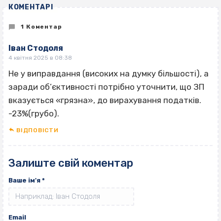
КОМЕНТАРІ
1 Коментар
Іван Стодоля
4 квітня 2025 в 08:38
Не у виправдання (високих на думку більшості), а
заради об’єктивності потрібно уточнити, що ЗП
вказується «грязна», до вирахування податків.
-23%(грубо).
ВІДПОВІCТИ
Залиште свій коментар
Ваше ім'я
*
Email