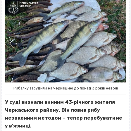
Рибалку засудили на Черкащині до понад 3 років неволі
У суді визнали винним 43‐річного жителя
Черкаського району. Він ловив рибу
незаконним методом – тепер перебуватиме
у в’язниці.