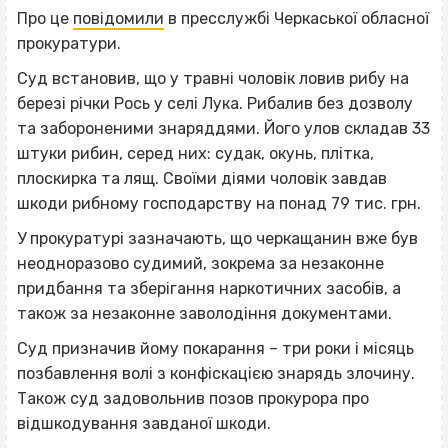
Про це
повідомили
в пресслужбі Черкаської обласної
прокуратури.
Суд встановив, що у травні чоловік ловив рибу на
березі річки Рось у селі Лука. Рибалив без дозволу
та забороненими знаряддями. Його улов складав 33
штуки рибин, серед них: судак, окунь, плітка,
плоскирка та лящ. Своїми діями чоловік завдав
шкоди рибному господарству на понад 79 тис. грн.
У прокуратурі зазначають, що черкащанин вже був
неодноразово судимий, зокрема за незаконне
придбання та зберігання наркотичних засобів, а
також за незаконне заволодіння документами.
Суд призначив йому покарання – три роки і місяць
позбавлення волі з конфіскацією знарядь злочину.
Також суд задовольнив позов прокурора про
відшкодування завданої шкоди.