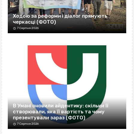
Ходою за реформи і діалог прямують
черкасці (ФОТО)
7 Серпня 2026
В Умані оновили айдентику: скільки її
створювали, яка її вартість та чому
презентували зараз (ФОТО)
7 Серпня 2026