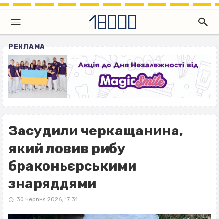
РЕКЛАМА
Засудили черкащанина,
який ловив рибу
браконьєрськими
знаряддями
30 червня 2026, 17:31