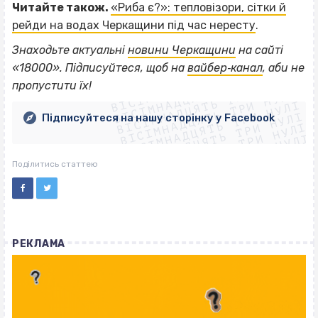
Читайте також.
«Риба є?»: тепловізори, сітки й
рейди на водах Черкащини під час нересту
.
Знаходьте актуальні
новини Черкащини
на сайті
ВІСІМНАДЦЯТЬ ТРИ НУЛІ
«18000». Підписуйтеся, щоб на
вайбер‐канал
, аби не
ВІСІМНАДЦЯТЬ ТРИ НУЛІ
ВІСІМНАДЦЯТЬ ТРИ НУЛІ
пропустити їх!
ВІСІМНАДЦЯТЬ ТРИ НУЛІ
ВІСІМНАДЦЯТЬ ТРИ НУЛІ
ВІСІМНАДЦЯТЬ ТРИ НУЛІ
Підписуйтеся на нашу сторінку у Facebook
ВІСІМНАДЦЯТЬ ТРИ НУЛІ
ВІСІМНАДЦЯТЬ ТРИ НУЛІ
Поділитись статтею
РЕКЛАМА