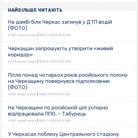
НАЙБІЛЬШЕ ЧИТАЮТЬ
На дамбі біля Черкас загинув у ДТП водій
(ФОТО)
|
8 357 переглядів
ВІД 5 СЕРПНЯ 2026
Черкащан запрошують утворити «живий
коридор»
|
5 897 переглядів
ВІД 4 СЕРПНЯ 2026
Після понад чотирьох років російського полону
на Черкащину повернувся підполковник
(ФОТО)
|
4 339 переглядів
ВІД 5 СЕРПНЯ 2026
На Черкащині по російській цілі успішно
відпрацювала ППО, – Табурець
|
2 647 переглядів
ВІД 7 СЕРПНЯ 2026
У Черкасах поблизу Центрального стадіону