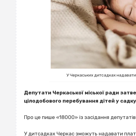
У Черкаських дитсадках надавати
Депутати Черкаської міської ради затв
цілодобового перебування дітей у садк
Про це пише «18000» із засідання депутатів
У дитсадках Черкас зможуть надавати платн