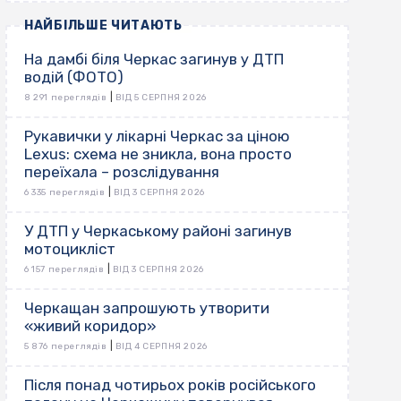
НАЙБІЛЬШЕ ЧИТАЮТЬ
На дамбі біля Черкас загинув у ДТП
водій (ФОТО)
|
8 291 переглядів
ВІД 5 СЕРПНЯ 2026
Рукавички у лікарні Черкас за ціною
Lexus: схема не зникла, вона просто
переїхала – розслідування
|
6 335 переглядів
ВІД 3 СЕРПНЯ 2026
У ДТП у Черкаському районі загинув
мотоцикліст
|
6 157 переглядів
ВІД 3 СЕРПНЯ 2026
Черкащан запрошують утворити
«живий коридор»
|
5 876 переглядів
ВІД 4 СЕРПНЯ 2026
Після понад чотирьох років російського