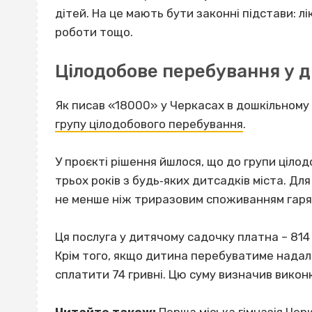
дітей. На це мають бути законні підстави: лі
роботи тощо.
Цілодобове перебування у 
Як писав «18000» у Черкасах в дошкільном
групу цілодобового перебування
.
У проєкті рішення йшлося, що до групи ціло
трьох років з будь‐яких дитсадків міста. Дл
не менше ніж триразовим споживанням гаряч
Ця послуга у дитячому садочку платна – 814
Крім того, якщо дитина перебуватиме надалі
сплатити 74 гривні. Цю суму визначив виконк