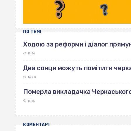
ПО ТЕМІ
Ходою за реформи і діалог пряму
19:56
Два сонця можуть помітити черка
14:20
Померла викладачка Черкаськог
13:35
КОМЕНТАРІ