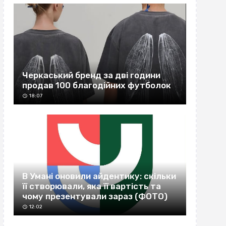
Черкаський бренд за дві години
продав 100 благодійних футболок
18:07
В Умані оновили айдентику: скільки
її створювали, яка її вартість та
чому презентували зараз (ФОТО)
12:02