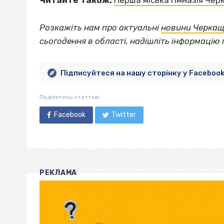
Читайте також:
Перша міська гімназія Черк
Розкажіть нам про актуальні
новини Черка
сьогодення в області, надішліть інформацію 
Підписуйтеся на нашу сторінку у Faceboo
Поділитись статтею
Facebook
Twitter
РЕКЛАМА