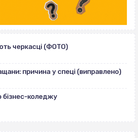
ють черкасці (ФОТО)
щани: причина у спеці (виправлено)
о бізнес-коледжу