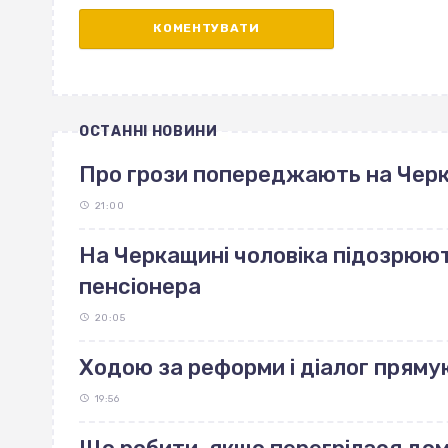
ОСТАННІ НОВИНИ
Про грози попереджають на Чер
21:00
На Черкащині чоловіка підозрюют
пенсіонера
20:05
Ходою за реформи і діалог пряму
19:56