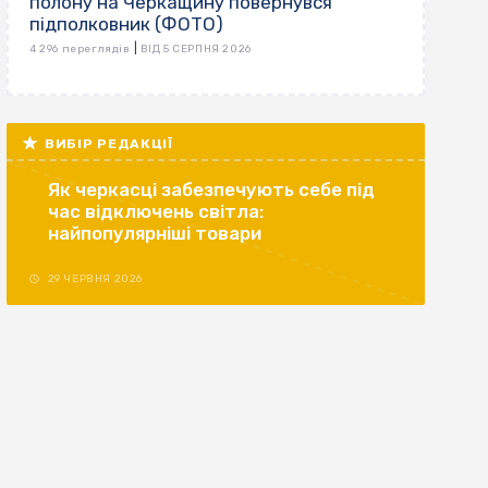
полону на Черкащину повернувся
підполковник (ФОТО)
|
4 296 переглядів
ВІД 5 СЕРПНЯ 2026
ВИБІР РЕДАКЦІЇ
Як черкасці забезпечують себе під
час відключень світла:
найпопулярніші товари
29 ЧЕРВНЯ 2026