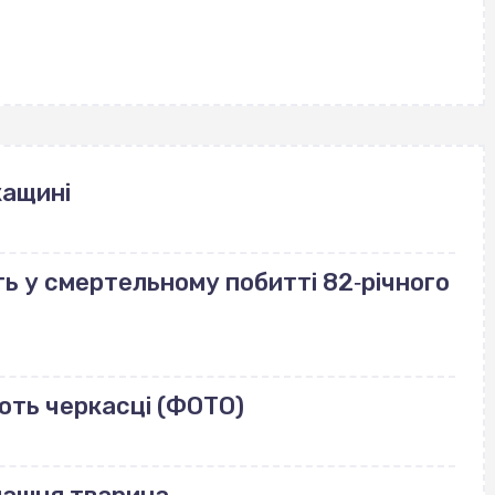
кащині
ь у смертельному побитті 82‐річного
ють черкасці (ФОТО)