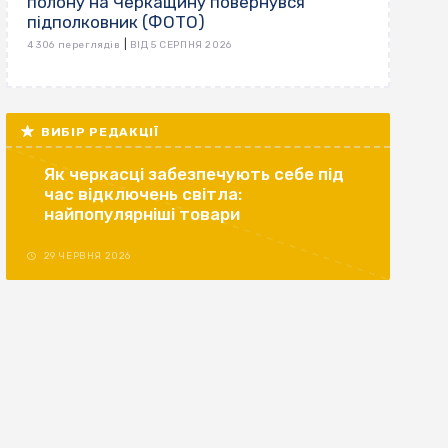
полону на Черкащину повернувся
підполковник (ФОТО)
|
4 306 переглядів
ВІД 5 СЕРПНЯ 2026
ВИБІР РЕДАКЦІЇ
Як черкасці забезпечують себе під
час відключень світла:
найпопулярніші товари
29 ЧЕРВНЯ 2026