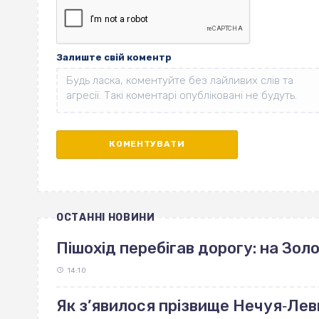
Залиште свій коментр
ОСТАННІ НОВИНИ
Пішохід перебігав дорогу: на Зо
14:10
Як з’явилося прізвище Нечуя‐Лев