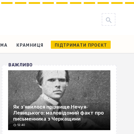
АМА
КРАМНИЦЯ
ПІДТРИМАТИ ПРОЄКТ
ВАЖЛИВО
Як з’явилося прізвище Нечуя‐
Левицького: маловідомий факт про
письменника з Черкащини
12:40