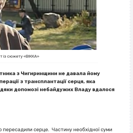
т із сюжету «ВІККА»
утника з Чигиринщини не давала йому
ерації з трансплантації серця, яка
вдяки допомозі небайдужих Владу вдалося
но пересадили серце. Частину необхідної суми