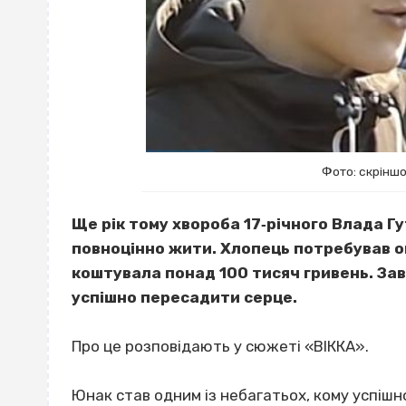
Фото: скріншо
Ще рік тому хвороба 17‐річного Влада Г
повноцінно жити. Хлопець потребував оп
коштувала понад 100 тисяч гривень. За
успішно пересадити серце.
Про це розповідають у сюжеті «ВІККА».
Юнак став одним із небагатьох, кому успіш