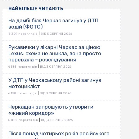
НАЙБІЛЬШЕ ЧИТАЮТЬ
На дамбі біля Черкас загинув у ДТП
водій (ФОТО)
|
8 309 переглядів
ВІД 5 СЕРПНЯ 2026
Рукавички у лікарні Черкас за ціною
Lexus: схема не зникла, вона просто
переїхала – розслідування
|
6 338 переглядів
ВІД 3 СЕРПНЯ 2026
У ДТП у Черкаському районі загинув
мотоцикліст
|
6 158 переглядів
ВІД 3 СЕРПНЯ 2026
Черкащан запрошують утворити
«живий коридор»
|
5 882 переглядів
ВІД 4 СЕРПНЯ 2026
Після понад чотирьох років російського