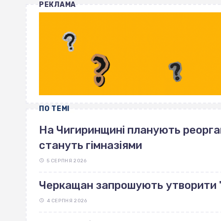
РЕКЛАМА
ПО ТЕМІ
На Чигиринщині планують реоргані
стануть гімназіями
5 СЕРПНЯ 2026
Черкащан запрошують утворити 
4 СЕРПНЯ 2026