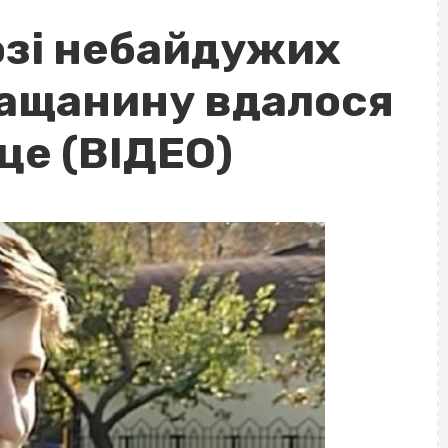
зі небайдужих
кащанину вдалося
це (ВІДЕО)