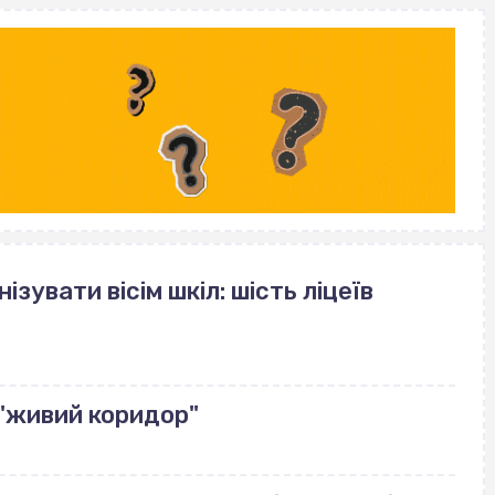
зувати вісім шкіл: шість ліцеїв
"живий коридор"