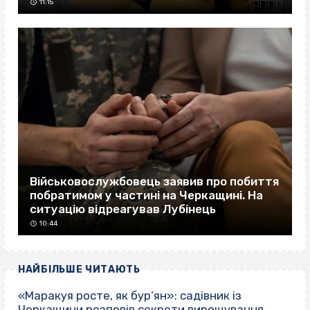
11:15
Військовослужбовець заявив про побиття
побратимом у частині на Черкащині. На
ситуацію відреагував Лубінець
10:44
НАЙБІЛЬШЕ ЧИТАЮТЬ
«Маракуя росте, як бур’ян»: садівник із
Черкащини розповів секрети вирощування