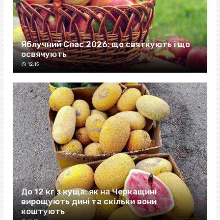
Яблучний Спас 2026: що святкують і що
освячують
12:15
До 12 кг з куща: як на Черкащині
вирощують дині та скільки вони
коштують