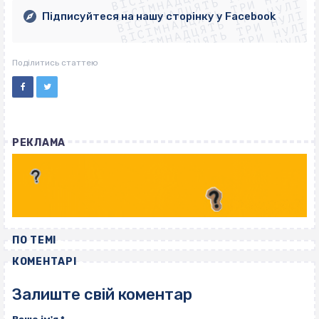
ВІСІМНАДЦЯТЬ ТРИ НУЛІ
ВІСІМНАДЦЯТЬ ТРИ НУЛІ
ВІСІМНАДЦЯТЬ ТРИ НУЛІ
ВІСІМНАДЦЯТЬ ТРИ НУЛІ
Підписуйтеся на нашу сторінку у Facebook
ВІСІМНАДЦЯТЬ ТРИ НУЛІ
ВІСІМНАДЦЯТЬ ТРИ НУЛІ
Поділитись статтею
РЕКЛАМА
ПО ТЕМІ
КОМЕНТАРІ
Залиште свій коментар