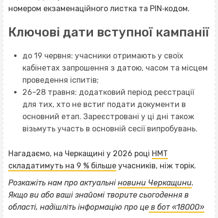
номером екзаменаційного листка та PIN‐кодом.
Ключові дати вступної кампанії
до 19 червня: учасники отримають у своїх
кабінетах запрошення з датою, часом та місцем
проведення іспитів;
26–28 травня: додатковий період реєстрації
для тих, хто не встиг подати документи в
основний етап. Зареєстровані у ці дні також
візьмуть участь в основній сесії випробувань.
Нагадаємо, на Черкащині у 2026 році
НМТ
складатимуть на 9 % більше
учасників, ніж торік.
Розкажіть нам про актуальні
новини Черкащини
.
ВІСІМНАДЦЯТЬ ТРИ НУЛІ
Якщо
ви або ваші знайомі творите сьогодення в
ВІСІМНАДЦЯТЬ ТРИ НУЛІ
області, надішліть інформацію про це
в бот «18000»