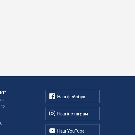
00”
Наш фейсбук
для
ого
Наш інстаграм
,
Наш YouTube