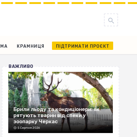
АМА
КРАМНИЦЯ
ПІДТРИМАТИ ПРОЄКТ
ВАЖЛИВО
Брили льоду та кондиціонери: як
рятують тварин від спеки у
зоопарку Черкас
5 Серпня 2026