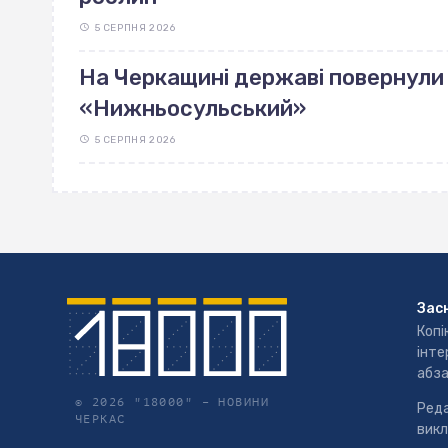
5 СЕРПНЯ 2026
На Черкащині державі повернули 
«Нижньосульський»
5 СЕРПНЯ 2026
Зас
Копі
інте
абза
© 2026 "18000" –
НОВИНИ
Реда
ЧЕРКАС
викл