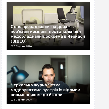
Одне провадження на двох: як
пов’язані компанії‐постачальники
медобладнання, зокрема в Черкаси
(ВІДЕО)
5 Серпня 2026
Черкаська журналістка
модеруватиме зустріч із відомим
письменником: де й коли
5 Серпня 2026