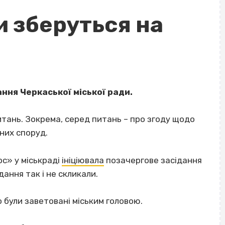
и зберуться на
ння Черкаської міської ради.
итань. Зокрема, серед питань – про згоду щодо
сних споруд.
ос» у міськраді
ініціювала
позачергове засідання
дання так і не скликали.
 були заветовані міським головою.