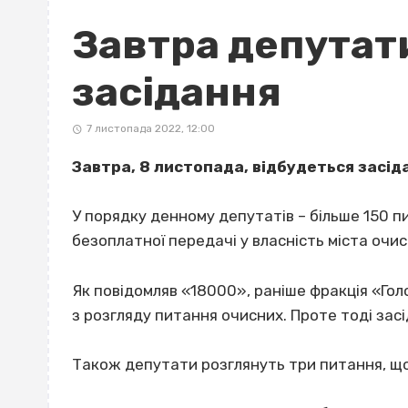
Завтра депутат
засідання
7 листопада 2022, 12:00
Завтра, 8 листопада, відбудеться засіда
У порядку денному депутатів – більше 150 п
безоплатної передачі у власність міста очи
Як повідомляв «18000», раніше фракція «Гол
з розгляду питання очисних. Проте тоді засі
Також депутати розглянуть три питання, що