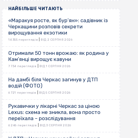
НАЙБІЛЬШЕ ЧИТАЮТЬ
«Маракуя росте, як бур’ян»: садівник із
Черкащини розповів секрети
вирощування екзотики
|
14 355 переглядів
ВІД 2 СЕРПНЯ 2026
Отримали 50 тонн врожаю: як родина у
Кам’янці вирощує кавуни
|
7 734 переглядів
ВІД 1 СЕРПНЯ 2026
На дамбі біля Черкас загинув у ДТП
водій (ФОТО)
|
6 721 переглядів
ВІД 5 СЕРПНЯ 2026
Рукавички у лікарні Черкас за ціною
Lexus: схема не зникла, вона просто
переїхала – розслідування
|
6 246 переглядів
ВІД 3 СЕРПНЯ 2026