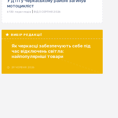
У ДТП у Черкаському районі загинув
мотоцикліст
|
6 130 переглядів
ВІД 3 СЕРПНЯ 2026
ВИБІР РЕДАКЦІЇ
Як черкасці забезпечують себе під
час відключень світла:
найпопулярніші товари
29 ЧЕРВНЯ 2026