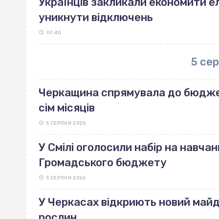
Українців закликали економити е
уникнути відключень
07:40
5 се
Черкащина спрямувала до бюджет
сім місяців
5 СЕРПНЯ 2026
У Смілі оголосили набір на навчан
Громадського бюджету
5 СЕРПНЯ 2026
У Черкасах відкриють новий май
рослин