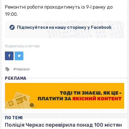
ВІСІМНАДЦЯТЬ ТРИ НУЛІ
Ремонтні роботи проходитимуть із 9‐ї ранку до
ВІСІМНАДЦЯТЬ ТРИ НУЛІ
ВІСІМНАДЦЯТЬ ТРИ НУЛІ
19:00.
ВІСІМНАДЦЯТЬ ТРИ НУЛІ
ВІСІМНАДЦЯТЬ ТРИ НУЛІ
ВІСІМНАДЦЯТЬ ТРИ НУЛІ
Підписуйтеся на нашу сторінку у Facebook
ВІСІМНАДЦЯТЬ ТРИ НУЛІ
ВІСІМНАДЦЯТЬ ТРИ НУЛІ
Поділитись статтею
Tagged
Черкаси
with
РЕКЛАМА
ПО ТЕМІ
Поліція Черкас перевірила понад 100 містян