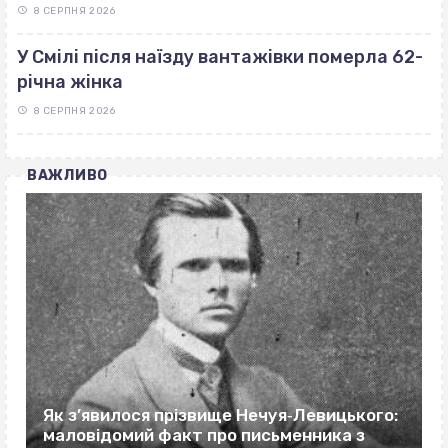
8 СЕРПНЯ 2026
У Смілі після наїзду вантажівки померла 62-
річна жінка
8 СЕРПНЯ 2026
ВАЖЛИВО
Як з’явилося прізвище Нечуя‐Левицького:
маловідомий факт про письменника з