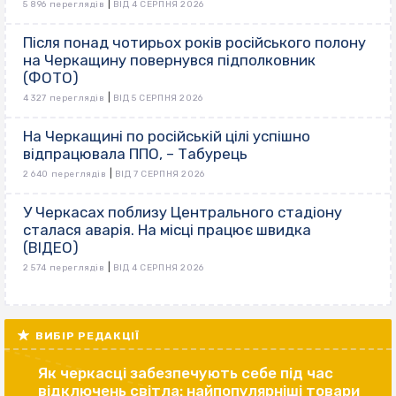
|
5 896 переглядів
ВІД 4 СЕРПНЯ 2026
Після понад чотирьох років російського полону
на Черкащину повернувся підполковник
(ФОТО)
|
4 327 переглядів
ВІД 5 СЕРПНЯ 2026
На Черкащині по російській цілі успішно
відпрацювала ППО, – Табурець
|
2 640 переглядів
ВІД 7 СЕРПНЯ 2026
У Черкасах поблизу Центрального стадіону
сталася аварія. На місці працює швидка
(ВІДЕО)
|
2 574 переглядів
ВІД 4 СЕРПНЯ 2026
ВИБІР РЕДАКЦІЇ
Як черкасці забезпечують себе під час
відключень світла: найпопулярніші товари