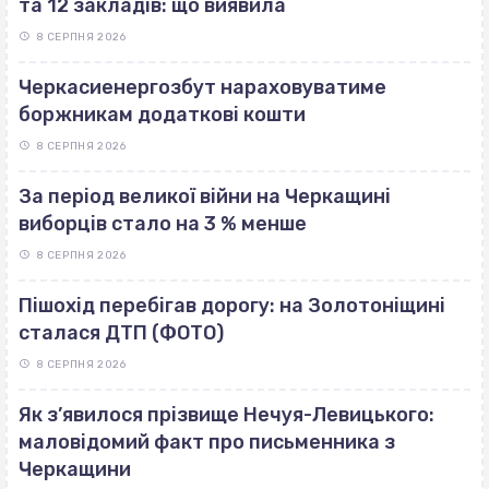
та 12 закладів: що виявила
8 СЕРПНЯ 2026
Черкасиенергозбут нараховуватиме
боржникам додаткові кошти
8 СЕРПНЯ 2026
За період великої війни на Черкащині
виборців стало на 3 % менше
8 СЕРПНЯ 2026
Пішохід перебігав дорогу: на Золотоніщині
сталася ДТП (ФОТО)
8 СЕРПНЯ 2026
Як з’явилося прізвище Нечуя-Левицького:
маловідомий факт про письменника з
Черкащини