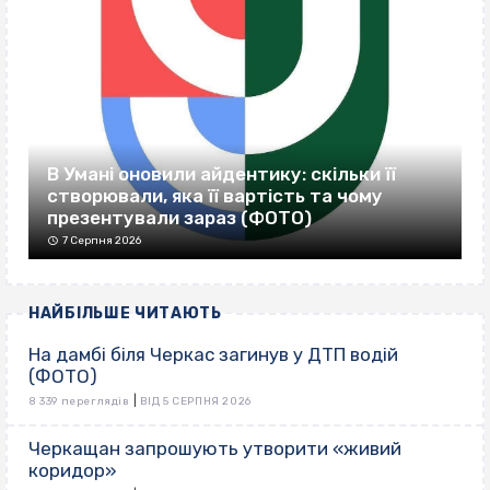
В Умані оновили айдентику: скільки її
створювали, яка її вартість та чому
презентували зараз (ФОТО)
7 Серпня 2026
НАЙБІЛЬШЕ ЧИТАЮТЬ
На дамбі біля Черкас загинув у ДТП водій
(ФОТО)
|
8 339 переглядів
ВІД 5 СЕРПНЯ 2026
Черкащан запрошують утворити «живий
коридор»