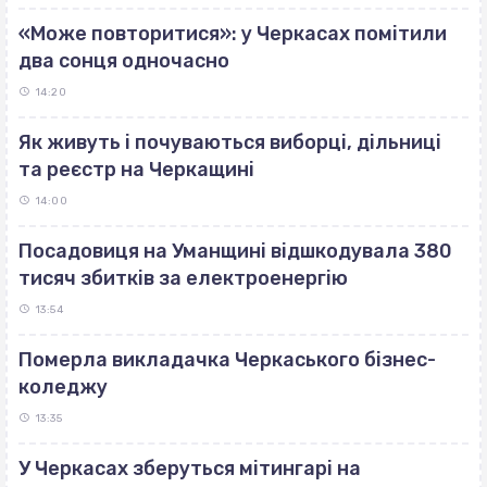
«Може повторитися»: у Черкасах помітили
два сонця одночасно
14:20
Як живуть і почуваються виборці, дільниці
та реєстр на Черкащині
14:00
Посадовиця на Уманщині відшкодувала 380
тисяч збитків за електроенергію
13:54
Померла викладачка Черкаського бізнес-
коледжу
13:35
У Черкасах зберуться мітингарі на