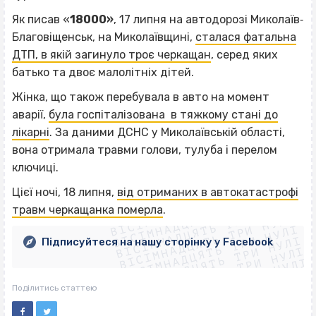
Як писав «
18000»
, 17 липня на автодорозі Миколаїв‐
Благовіщенськ, на Миколаївщині,
сталася фатальна
ДТП, в якій загинуло троє черкащан
, серед яких
батько та двоє малолітніх дітей.
Жінка, що також перебувала в авто на момент
аварії,
була госпіталізована в тяжкому стані до
лікарні
. За даними ДСНС у Миколаївській області,
вона отримала травми голови, тулуба і перелом
ключиці.
ВІСІМНАДЦЯТЬ ТРИ НУЛІ
Цієї ночі, 18 липня,
від отриманих в автокатастрофі
ВІСІМНАДЦЯТЬ ТРИ НУЛІ
ВІСІМНАДЦЯТЬ ТРИ НУЛІ
травм черкащанка померла
.
ВІСІМНАДЦЯТЬ ТРИ НУЛІ
ВІСІМНАДЦЯТЬ ТРИ НУЛІ
ВІСІМНАДЦЯТЬ ТРИ НУЛІ
Підписуйтеся на нашу сторінку у Facebook
ВІСІМНАДЦЯТЬ ТРИ НУЛІ
ВІСІМНАДЦЯТЬ ТРИ НУЛІ
Поділитись статтею