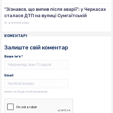
"Зізнався, що випив після аварії": у Черкасах
сталася ДТП на вулиці Сумгаїтській
4 СЕРПНЯ 2026
КОМЕНТАРІ
Залиште свій коментар
Ваше ім'я
*
Email