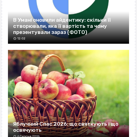
В Умані оновили айдентику: скільки її
створювали, яка її вартість та чому
презентували зараз (ФОТО)
12:02
Яблучний Спас 2026: що святкують і що
освячують
6 Серпня 2026