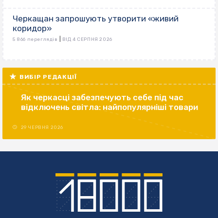
Черкащан запрошують утворити «живий
коридор»
|
5 866 переглядів
ВІД 4 СЕРПНЯ 2026
ВИБІР РЕДАКЦІЇ
Як черкасці забезпечують себе під час
відключень світла: найпопулярніші товари
29 ЧЕРВНЯ 2026