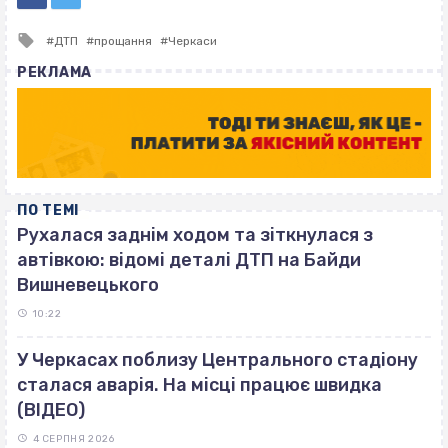
Tagged
ДТП
прощання
Черкаси
with
РЕКЛАМА
ПО ТЕМІ
Рухалася заднім ходом та зіткнулася з
автівкою: відомі деталі ДТП на Байди
Вишневецького
10:22
У Черкасах поблизу Центрального стадіону
сталася аварія. На місці працює швидка
(ВІДЕО)
4 СЕРПНЯ 2026