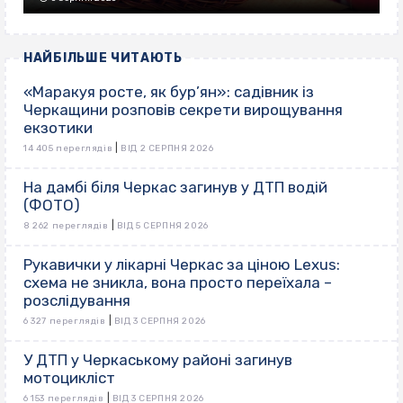
НАЙБІЛЬШЕ ЧИТАЮТЬ
«Маракуя росте, як бур’ян»: садівник із
Черкащини розповів секрети вирощування
екзотики
|
14 405 переглядів
ВІД 2 СЕРПНЯ 2026
На дамбі біля Черкас загинув у ДТП водій
(ФОТО)
|
8 262 переглядів
ВІД 5 СЕРПНЯ 2026
Рукавички у лікарні Черкас за ціною Lexus:
схема не зникла, вона просто переїхала –
розслідування
|
6 327 переглядів
ВІД 3 СЕРПНЯ 2026
У ДТП у Черкаському районі загинув
мотоцикліст
|
6 153 переглядів
ВІД 3 СЕРПНЯ 2026