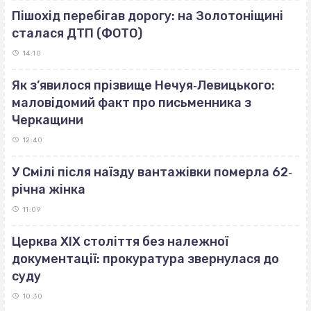
Пішохід перебігав дорогу: на Золотоніщині
сталася ДТП (ФОТО)
14:10
Як з’явилося прізвище Нечуя‐Левицького:
маловідомий факт про письменника з
Черкащини
12:40
У Смілі після наїзду вантажівки померла 62‐
річна жінка
11:09
Церква ХІХ століття без належної
документації: прокуратура звернулася до
суду
10:30