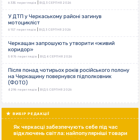
|
6 335 переглядів
ВІД 3 СЕРПНЯ 2026
У ДТП у Черкаському районі загинув
мотоцикліст
|
6 157 переглядів
ВІД 3 СЕРПНЯ 2026
Черкащан запрошують утворити «живий
коридор»
|
5 876 переглядів
ВІД 4 СЕРПНЯ 2026
Після понад чотирьох років російського полону
на Черкащину повернувся підполковник
(ФОТО)
|
4 296 переглядів
ВІД 5 СЕРПНЯ 2026
ВИБІР РЕДАКЦІЇ
Як черкасці забезпечують себе під час
відключень світла: найпопулярніші товари