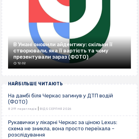
В Умані оновили айдентику: скільки її
створювали, яка її вартість та чому
презентували зараз (ФОТО)
12:02
НАЙБІЛЬШЕ ЧИТАЮТЬ
На дамбі біля Черкас загинув у ДТП водій
(ФОТО)
|
8 291 переглядів
ВІД 5 СЕРПНЯ 2026
Рукавички у лікарні Черкас за ціною Lexus:
схема не зникла, вона просто переїхала –
розслідування