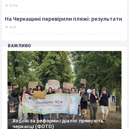
17:00
На Черкащині перевірили пляжі: результати
16:31
ВАЖЛИВО
Ходою за реформи і діалог прямують
черкасці (ФОТО)