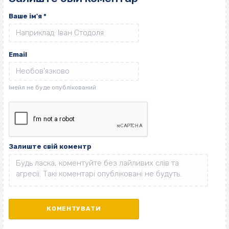
Ваше ім'я
*
Email
Залиште свій коментр