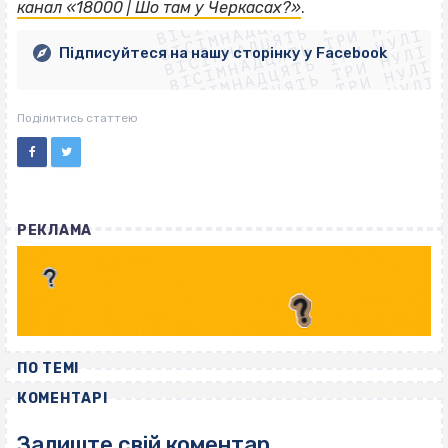
ВІСІМНАДЦЯТЬ ТРИ НУЛІ
ВІСІМНАДЦЯТЬ ТРИ НУЛІ
ВІСІМНАДЦЯТЬ ТРИ НУЛІ
канал «18000 | Шо там у Черкасах?»
.
ВІСІМНАДЦЯТЬ ТРИ НУЛІ
ВІСІМНАДЦЯТЬ ТРИ НУЛІ
ВІСІМНАДЦЯТЬ ТРИ НУЛІ
Підписуйтеся на нашу сторінку у Facebook
ВІСІМНАДЦЯТЬ ТРИ НУЛІ
ВІСІМНАДЦЯТЬ ТРИ НУЛІ
Поділитись статтею
РЕКЛАМА
ПО ТЕМІ
КОМЕНТАРІ
Залиште свій коментар