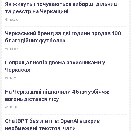
Як живуть і почуваються виборці, дільниці
та реєстр на Черкащині
18:20
Черкаський бренд за дві години продав 100
благодійних футболок
18:07
Попрощалися із двома захисниками у
Черкасах
17:41
На Черкащині підпалили 45 км узбіччя:
вогонь дістався лісу
17:18
ChatGPT без лімітів: OpenAI відкриє
необмежені текстові чати