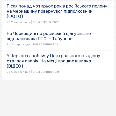
Після понад чотирьох років російського полону
на Черкащину повернувся підполковник
(ФОТО)
|
4 336 переглядів
ВІД 5 СЕРПНЯ 2026
На Черкащині по російській цілі успішно
відпрацювала ППО, – Табурець
|
2 646 переглядів
ВІД 7 СЕРПНЯ 2026
У Черкасах поблизу Центрального стадіону
сталася аварія. На місці працює швидка
(ВІДЕО)
|
2 579 переглядів
ВІД 4 СЕРПНЯ 2026
ВИБІР РЕДАКЦІЇ
Як черкасці забезпечують себе під час
відключень світла: найпопулярніші товари