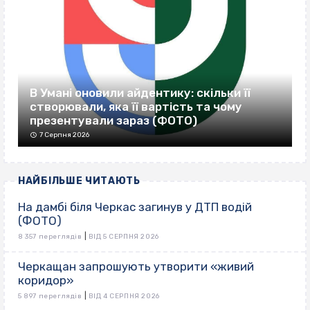
В Умані оновили айдентику: скільки її
створювали, яка її вартість та чому
презентували зараз (ФОТО)
7 Серпня 2026
НАЙБІЛЬШЕ ЧИТАЮТЬ
На дамбі біля Черкас загинув у ДТП водій
(ФОТО)
|
8 357 переглядів
ВІД 5 СЕРПНЯ 2026
Черкащан запрошують утворити «живий
коридор»
|
5 897 переглядів
ВІД 4 СЕРПНЯ 2026