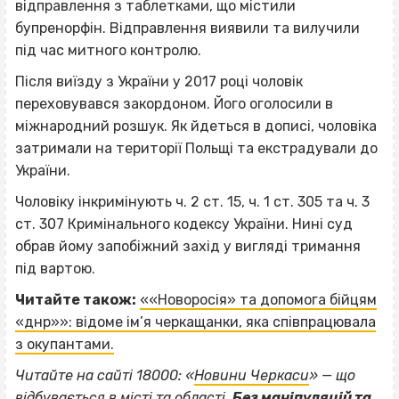
відправлення з таблетками, що містили
бупренорфін. Відправлення виявили та вилучили
під час митного контролю.
Після виїзду з України у 2017 році чоловік
переховувався закордоном. Його оголосили в
міжнародний розшук. Як йдеться в дописі, чоловіка
затримали на території Польщі та екстрадували до
України.
Чоловіку інкримінують ч. 2 ст. 15, ч. 1 ст. 305 та ч. 3
ст. 307 Кримінального кодексу України. Нині суд
обрав йому запобіжний захід у вигляді тримання
під вартою.
Читайте також:
««Новоросія» та допомога бійцям
«днр»»: відоме ім’я черкащанки, яка співпрацювала
з окупантами.
Читайте на сайті 18000: «
Новини Черкаси
» — що
відбувається в місті та області.
Без маніпуляцій та