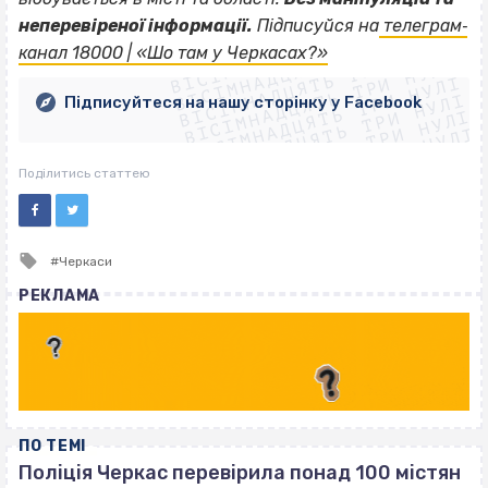
ВІСІМНАДЦЯТЬ ТРИ НУЛІ
неперевіреної інформації.
Підписуйся на
телеграм‐
ВІСІМНАДЦЯТЬ ТРИ НУЛІ
ВІСІМНАДЦЯТЬ ТРИ НУЛІ
канал 18000 | «Шо там у Черкасах?»
ВІСІМНАДЦЯТЬ ТРИ НУЛІ
ВІСІМНАДЦЯТЬ ТРИ НУЛІ
ВІСІМНАДЦЯТЬ ТРИ НУЛІ
Підписуйтеся на нашу сторінку у Facebook
ВІСІМНАДЦЯТЬ ТРИ НУЛІ
ВІСІМНАДЦЯТЬ ТРИ НУЛІ
Поділитись статтею
Tagged
Черкаси
with
РЕКЛАМА
ПО ТЕМІ
Поліція Черкас перевірила понад 100 містян