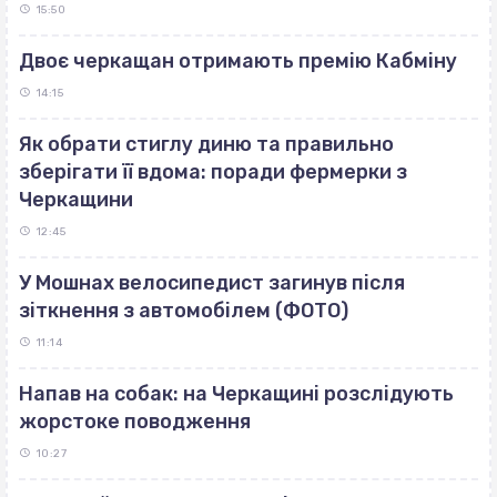
15:50
Двоє черкащан отримають премію Кабміну
14:15
Як обрати стиглу диню та правильно
зберігати її вдома: поради фермерки з
Черкащини
12:45
У Мошнах велосипедист загинув після
зіткнення з автомобілем (ФОТО)
11:14
Напав на собак: на Черкащині розслідують
жорстоке поводження
10:27