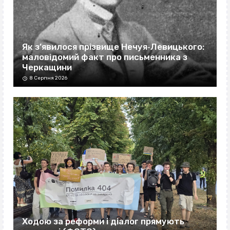
Як з’явилося прізвище Нечуя‐Левицького:
маловідомий факт про письменника з
Черкащини
8 Серпня 2026
Ходою за реформи і діалог прямують