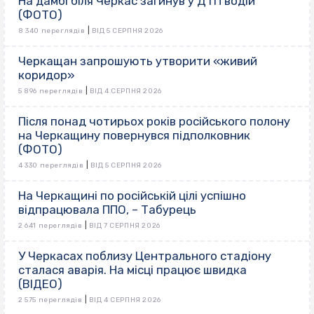
На дамбі біля Черкас загинув у ДТП водій
(ФОТО)
|
8 340 переглядів
ВІД 5 СЕРПНЯ 2026
Черкащан запрошують утворити «живий
коридор»
|
5 896 переглядів
ВІД 4 СЕРПНЯ 2026
Після понад чотирьох років російського полону
на Черкащину повернувся підполковник
(ФОТО)
|
4 330 переглядів
ВІД 5 СЕРПНЯ 2026
На Черкащині по російській цілі успішно
відпрацювала ППО, – Табурець
|
2 641 переглядів
ВІД 7 СЕРПНЯ 2026
У Черкасах поблизу Центрального стадіону
сталася аварія. На місці працює швидка
(ВІДЕО)
|
2 575 переглядів
ВІД 4 СЕРПНЯ 2026