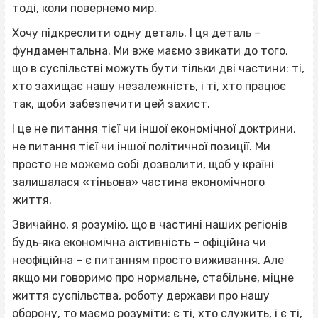
тоді, коли повернемо мир.
Хочу підкреслити одну деталь. І ця деталь –
фундаментальна. Ми вже маємо звикати до того,
що в суспільстві можуть бути тільки дві частини: ті,
хто захищає нашу незалежність, і ті, хто працює
так, щоби забезпечити цей захист.
І це не питання тієї чи іншої економічної доктрини,
не питання тієї чи іншої політичної позиції. Ми
просто не можемо собі дозволити, щоб у країні
залишалася «тіньова» частина економічного
життя.
Звичайно, я розумію, що в частині наших регіонів
будь‐яка економічна активність – офіційна чи
неофіційна – є питанням просто виживання. Але
якщо ми говоримо про нормальне, стабільне, міцне
життя суспільства, роботу держави про нашу
оборону, то маємо розуміти: є ті, хто служить, і є ті,