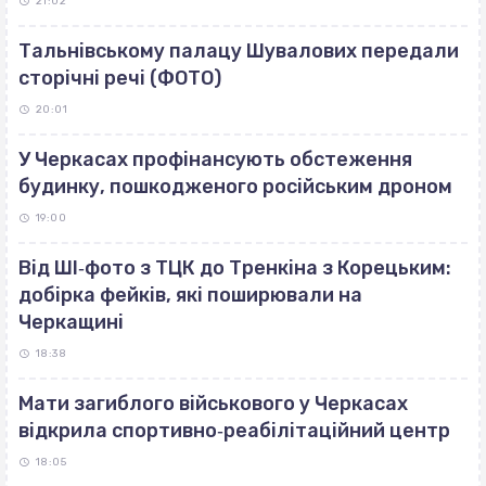
21:02
Тальнівському палацу Шувалових передали
сторічні речі (ФОТО)
20:01
У Черкасах профінансують обстеження
будинку, пошкодженого російським дроном
19:00
Від ШІ‐фото з ТЦК до Тренкіна з Корецьким:
добірка фейків, які поширювали на
Черкащині
18:38
Мати загиблого військового у Черкасах
відкрила спортивно‐реабілітаційний центр
18:05