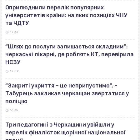
Оприлюднили перелік популярних
університетів країни: на яких позиціях ЧНУ
та ЧДТУ
17:33
“Шлях до послуги залишається складним”:
черкаські лікарні, де роблять КТ, перевірила
НСЗУ
17:02
“Закриті укриття – це неприпустимо”, –
Табурець закликав черкащан звертатися у
поліцію
16:35
Три педагогині з Черкащини увійшли у
перелік фіналісток щорічної національної