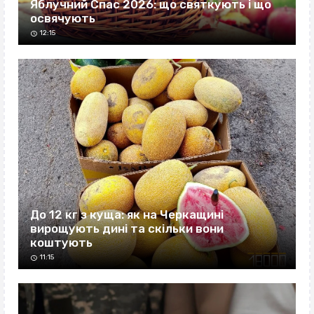
Яблучний Спас 2026: що святкують і що
освячують
12:15
До 12 кг з куща: як на Черкащині
вирощують дині та скільки вони
коштують
11:15