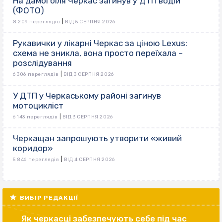
На дамбі біля Черкас загинув у ДТП водій
(ФОТО)
|
8 209 переглядів
ВІД 5 СЕРПНЯ 2026
Рукавички у лікарні Черкас за ціною Lexus:
схема не зникла, вона просто переїхала –
розслідування
|
6 306 переглядів
ВІД 3 СЕРПНЯ 2026
У ДТП у Черкаському районі загинув
мотоцикліст
|
6 143 переглядів
ВІД 3 СЕРПНЯ 2026
Черкащан запрошують утворити «живий
коридор»
|
5 846 переглядів
ВІД 4 СЕРПНЯ 2026
ВИБІР РЕДАКЦІЇ
Як черкасці забезпечують себе під час