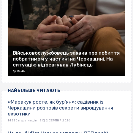
Військовослужбовець заявив про побиття
побратимом у частині на Черкащині. На
ситуацію відреагував Лубінець
10:44
НАЙБІЛЬШЕ ЧИТАЮТЬ
«Маракуя росте, як бур’ян»: садівник із
Черкащини розповів секрети вирощування
екзотики
|
14 386 переглядів
ВІД 2 СЕРПНЯ 2026