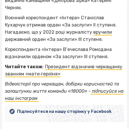
видання Канівщини «Дніпрова зірка» Катерині
Черняк.
Воєнний кореспондент «Інтера» Станіслав
Кухарчук отримав орден «За заслуги» ІІ ступеня.
Нагадаємо, що у 2022 році журналісту
вручили
державний орден «За заслуги» ІІІ ступеня.
Кореспондента «Інтера» В’ячеслава Ромодана
відзначили орденом «За заслуги» ІІІ ступеня.
Читайте також
:
Президент відзначив черкащанку
званням «мати‐героїня»
Відеоісторії про черкащан, добірки корисностей та
ВІСІМНАДЦЯТЬ ТРИ НУЛІ
залаштунки життя команди «18000» -
підписуйся на
ВІСІМНАДЦЯТЬ ТРИ НУЛІ
ВІСІМНАДЦЯТЬ ТРИ НУЛІ
наш інстаграм
ВІСІМНАДЦЯТЬ ТРИ НУЛІ
ВІСІМНАДЦЯТЬ ТРИ НУЛІ
ВІСІМНАДЦЯТЬ ТРИ НУЛІ
Підписуйтеся на нашу сторінку у Facebook
ВІСІМНАДЦЯТЬ ТРИ НУЛІ