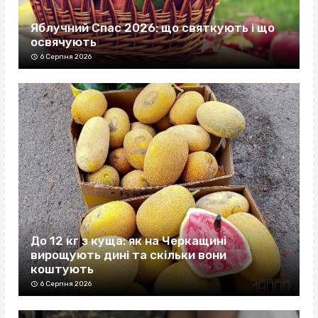
Яблучний Спас 2026: що святкують і що
освячують
6 Серпня 2026
До 12 кг з куща: як на Черкащині
вирощують дині та скільки вони
коштують
6 Серпня 2026