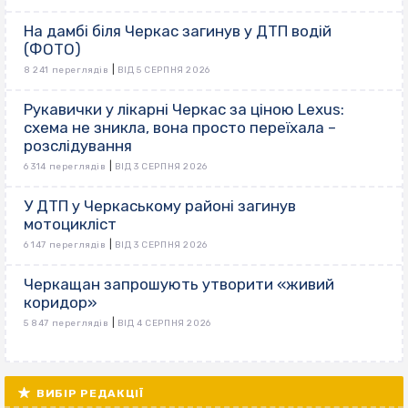
На дамбі біля Черкас загинув у ДТП водій
(ФОТО)
|
8 241 переглядів
ВІД 5 СЕРПНЯ 2026
Рукавички у лікарні Черкас за ціною Lexus:
схема не зникла, вона просто переїхала –
розслідування
|
6 314 переглядів
ВІД 3 СЕРПНЯ 2026
У ДТП у Черкаському районі загинув
мотоцикліст
|
6 147 переглядів
ВІД 3 СЕРПНЯ 2026
Черкащан запрошують утворити «живий
коридор»
|
5 847 переглядів
ВІД 4 СЕРПНЯ 2026
ВИБІР РЕДАКЦІЇ