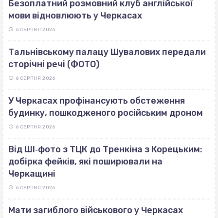
Безоплатний розмовний клуб англійської
мови відновлюють у Черкасах
6 СЕРПНЯ 2026
Тальнівському палацу Шувалових передали
сторічні речі (ФОТО)
6 СЕРПНЯ 2026
У Черкасах профінансують обстеження
будинку, пошкодженого російським дроном
6 СЕРПНЯ 2026
Від ШІ‐фото з ТЦК до Тренкіна з Корецьким:
добірка фейків, які поширювали на
Черкащині
6 СЕРПНЯ 2026
Мати загиблого військового у Черкасах