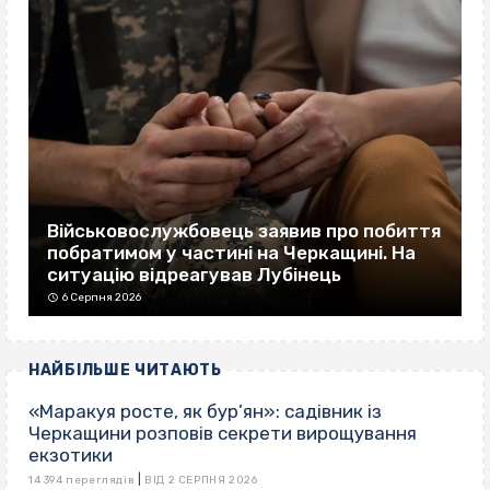
Військовослужбовець заявив про побиття
побратимом у частині на Черкащині. На
ситуацію відреагував Лубінець
6 Серпня 2026
НАЙБІЛЬШЕ ЧИТАЮТЬ
«Маракуя росте, як бур’ян»: садівник із
Черкащини розповів секрети вирощування
екзотики
|
14 394 переглядів
ВІД 2 СЕРПНЯ 2026