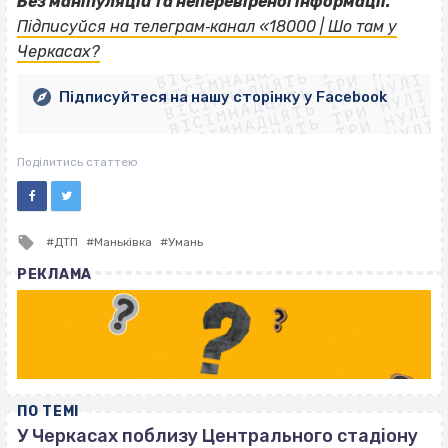
Без маніпуляцій та неперевіреної інформації.
ВІСІМНАДЦЯТЬ ТРИ НУЛІ
Підписуйся на телеграм‐канал «18000 | Шо там у
ВІСІМНАДЦЯТЬ ТРИ НУЛІ
ВІСІМНАДЦЯТЬ ТРИ НУЛІ
Черкасах?
ВІСІМНАДЦЯТЬ ТРИ НУЛІ
ВІСІМНАДЦЯТЬ ТРИ НУЛІ
ВІСІМНАДЦЯТЬ ТРИ НУЛІ
Підписуйтеся на нашу сторінку у Facebook
ВІСІМНАДЦЯТЬ ТРИ НУЛІ
ВІСІМНАДЦЯТЬ ТРИ НУЛІ
Поділитись статтею
Tagged
ДТП
Маньківка
Умань
with
РЕКЛАМА
ПО ТЕМІ
У Черкасах поблизу Центрального стадіону