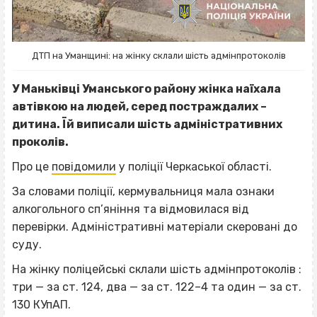
ДТП на Уманщині: на жінку склали шість адмінпротоколів
У Маньківці Уманського району жінка наїхала
автівкою на людей, серед постраждалих –
дитина. Їй виписали шість адміністративних
проколів.
Про це
повідомили
у поліції Черкаської області.
За словами поліції, кермувальниця мала ознаки
алкогольного сп’яніння та відмовилася від
перевірки. Адміністративні матеріали скеровані до
суду.
На жінку поліцейські склали шість адмінпротоколів :
три — за ст. 124, два — за ст. 122–4 та один — за ст.
130 КУпАП.