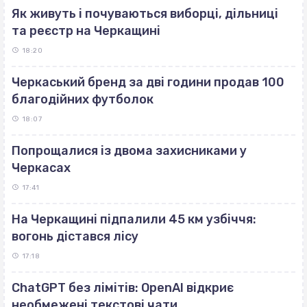
Як живуть і почуваються виборці, дільниці
та реєстр на Черкащині
18:20
Черкаський бренд за дві години продав 100
благодійних футболок
18:07
Попрощалися із двома захисниками у
Черкасах
17:41
На Черкащині підпалили 45 км узбіччя:
вогонь дістався лісу
17:18
ChatGPT без лімітів: OpenAI відкриє
необмежені текстові чати