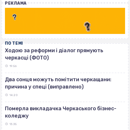
РЕКЛАМА
ПО ТЕМІ
Ходою за реформи і діалог прямують
черкасці (ФОТО)
19:56
Два сонця можуть помітити черкащани:
причина у спеці (виправлено)
14:20
Померла викладачка Черкаського бізнес-
коледжу
13:35