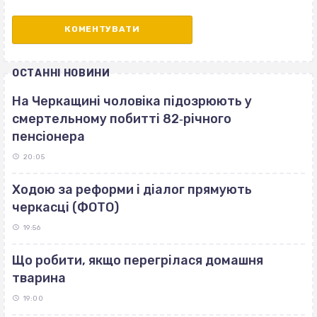
ОСТАННІ НОВИНИ
На Черкащині чоловіка підозрюють у
смертельному побитті 82‐річного
пенсіонера
20:05
Ходою за реформи і діалог прямують
черкасці (ФОТО)
19:56
Що робити, якщо перегрілася домашня
тварина
19:00