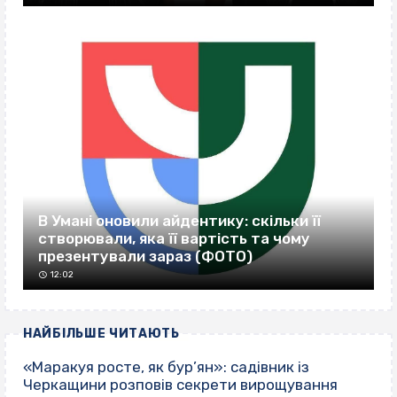
В Умані оновили айдентику: скільки її
створювали, яка її вартість та чому
презентували зараз (ФОТО)
12:02
НАЙБІЛЬШЕ ЧИТАЮТЬ
«Маракуя росте, як бур’ян»: садівник із
Черкащини розповів секрети вирощування