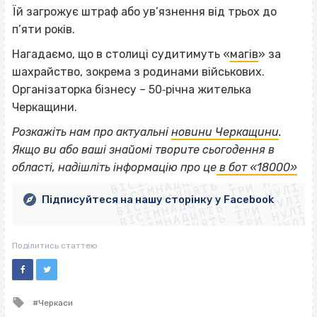
Їй загрожує штраф або ув’язнення від трьох до
п’яти років.
Нагадаємо, що в столиці судитимуть «
магів
» за
шахрайство, зокрема з родинами військових.
Організаторка бізнесу – 50‐річна жителька
Черкащини.
Розкажіть нам про актуальні
новини Черкащини
.
ВІСІМНАДЦЯТЬ ТРИ НУЛІ
Якщо
ви або ваші знайомі творите сьогодення в
ВІСІМНАДЦЯТЬ ТРИ НУЛІ
ВІСІМНАДЦЯТЬ ТРИ НУЛІ
області, надішліть інформацію про це
в бот «18000»
ВІСІМНАДЦЯТЬ ТРИ НУЛІ
ВІСІМНАДЦЯТЬ ТРИ НУЛІ
ВІСІМНАДЦЯТЬ ТРИ НУЛІ
Підписуйтеся на нашу сторінку у Facebook
ВІСІМНАДЦЯТЬ ТРИ НУЛІ
ВІСІМНАДЦЯТЬ ТРИ НУЛІ
Поділитись статтею
Tagged
Черкаси
with