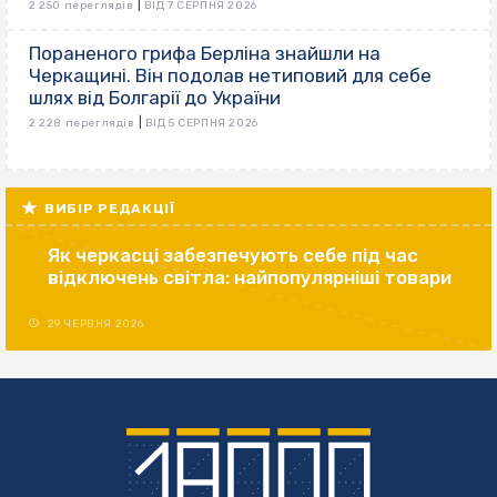
|
2 250 переглядів
ВІД 7 СЕРПНЯ 2026
Пораненого грифа Берліна знайшли на
Черкащині. Він подолав нетиповий для себе
шлях від Болгарії до України
|
2 228 переглядів
ВІД 5 СЕРПНЯ 2026
ВИБІР РЕДАКЦІЇ
Як черкасці забезпечують себе під час
відключень світла: найпопулярніші товари
29 ЧЕРВНЯ 2026