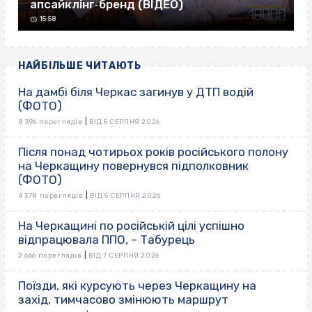
апсайклінг‐бренд (ВІДЕО)
15:58
НАЙБІЛЬШЕ ЧИТАЮТЬ
На дамбі біля Черкас загинув у ДТП водій
(ФОТО)
|
8 396 переглядів
ВІД 5 СЕРПНЯ 2026
Після понад чотирьох років російського полону
на Черкащину повернувся підполковник
(ФОТО)
|
4 378 переглядів
ВІД 5 СЕРПНЯ 2026
На Черкащині по російській цілі успішно
відпрацювала ППО, – Табурець
|
2 666 переглядів
ВІД 7 СЕРПНЯ 2026
Поїзди, які курсують через Черкащину на
захід, тимчасово змінюють маршрут