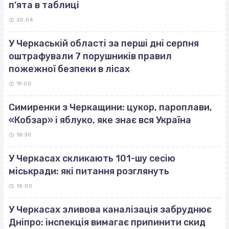
п’ята в таблиці
20:04
У Черкаській області за перші дні серпня
оштрафували 7 порушників правил
пожежної безпеки в лісах
19:00
Симиренки з Черкащини: цукор, пароплави,
«Кобзар» і яблуко, яке знає вся Україна
18:30
У Черкасах скликають 101-шу сесію
міськради: які питання розглянуть
18:00
У Черкасах зливова каналізація забруднює
Дніпро: інспекція вимагає припинити скид