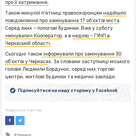
про її затримання.
Також минулої п’ятниці правоохоронцям
надійшло
повідомлення про замінування 17 об’єктів міста
.
Серед яких – пологові будинки. Вже у суботу
«мінували» Кооператор
, а в
неділю – ГУНП в
Черкаській області.
Сьогодні також
інформували про замінування 30
об’єктів у Черкаса
х. За словами заступниці міського
ВІСІМНАДЦЯТЬ ТРИ НУЛІ
голови Людмили Бордунос, серед них торгові
ВІСІМНАДЦЯТЬ ТРИ НУЛІ
ВІСІМНАДЦЯТЬ ТРИ НУЛІ
центри, житлові будинки та медичні заклади.
ВІСІМНАДЦЯТЬ ТРИ НУЛІ
ВІСІМНАДЦЯТЬ ТРИ НУЛІ
ВІСІМНАДЦЯТЬ ТРИ НУЛІ
Підписуйтеся на нашу сторінку у Facebook
ВІСІМНАДЦЯТЬ ТРИ НУЛІ
ВІСІМНАДЦЯТЬ ТРИ НУЛІ
Поділитись статтею
Tagged
Черкаси