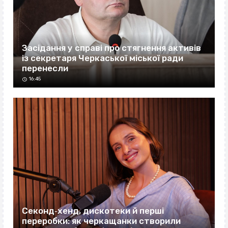
Засідання у справі про стягнення активів
із секретаря Черкаської міської ради
перенесли
16:45
Секонд‐хенд, дискотеки й перші
переробки: як черкащанки створили