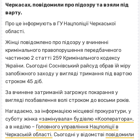
Черкасах, повідомили про підозру та взяли під
варту.
Про це інформують в ГУ Нацполіції Черкаської
області.
Жінці повідомлено про підозру у вчиненні
кримінального правопорушення передбаченого
частиною 2 статті 259 Кримінального кодексу
України. Сьогодні Соснівський райсуд обрав їй міру
запобіжного заходу у вигляді тримання під вартою
строком 45 діб.
За вчинене затриманій загрожує покарання у
вигляді позбавлення волі строком до восьми років.
Нагадаємо, за інформацією місцевої прокуратури, у
суботу жінка
«замінувала» будівлю «Кооператора»,
а в неділю –
Головного управління Нацполіції в
Черкаській області.
Сьогодні у відомстві
повідомили