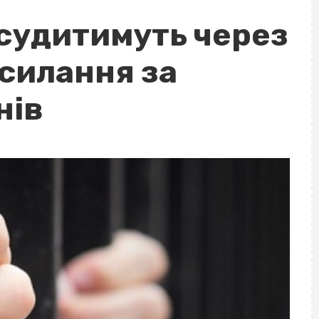
 судитимуть через
силання за
нів