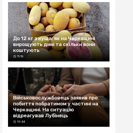
До 12 кг з куща: як на Черкащині
вирощують дині та скільки вони
коштують
11:15
Військовослужбовець заявив про
побиття побратимом у частині на
Черкащині. На ситуацію
відреагував Лубінець
10:44