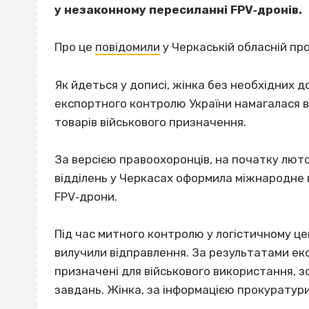
у незаконному пересиланні FPV‐дронів.
Про це
повідомили
у Черкаській обласній про
Як йдеться у дописі, жінка без необхідних д
експортного контролю України намагалася в
товарів військового призначення.
За версією правоохоронців, на початку лют
відділень у Черкасах оформила міжнародне 
FPV‐дрони.
Під час митного контролю у логістичному ц
вилучили відправлення. За результатами ек
призначені для військового використання, з
завдань. Жінка, за інформацією прокуратури