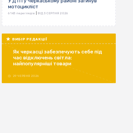
У ДТП у Черкаському районі загинув
мотоцикліст
|
6 143 переглядів
ВІД 3 СЕРПНЯ 2026
ВИБІР РЕДАКЦІЇ
Як черкасці забезпечують себе під
час відключень світла:
найпопулярніші товари
29 ЧЕРВНЯ 2026