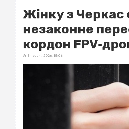
Жінку з Черкас
незаконне пере
кордон FPV‐дро
5 червня 2026, 15:06