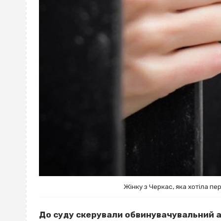
Жінку з Черкас, яка хотіла п
До суду скерували обвинувачувальний а