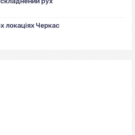
ускладнений рух
ох локаціях Черкас