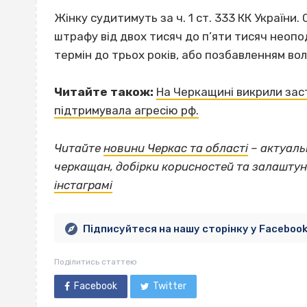
Жінку судитимуть за ч. 1 ст. 333 КК України
штрафу від двох тисяч до п’яти тисяч неопо
термін до трьох років, або позбавленням вол
Читайте також:
На Черкащині викрили заст
підтримувала агресію рф.
Читайте
новини Черкас та області
– актуальн
черкащан, добірки корисностей та залашту
інстаграмі
Підписуйтеся на нашу сторінку у Faceboo
Поділитись статтею
Facebook
Twitter