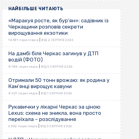
НАЙБІЛЬШЕ ЧИТАЮТЬ
«Маракуя росте, як бур’ян»: садівник із
Черкащини розповів секрети
вирощування екзотики
|
14 381 переглядів
ВІД 2 СЕРПНЯ 2026
На дамбі біля Черкас загинув у ДТП
водій (ФОТО)
|
8 188 переглядів
ВІД 5 СЕРПНЯ 2026
Отримали 50 тонн врожаю: як родина у
Кам’янці вирощує кавуни
|
8 021 переглядів
ВІД 1 СЕРПНЯ 2026
Рукавички у лікарні Черкас за ціною
Lexus: схема не зникла, вона просто
переїхала – розслідування
|
6 302 переглядів
ВІД 3 СЕРПНЯ 2026