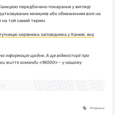
. Санкцією передбачено покарання у вигляді
датковуваних мінімумів або обмеженням волі на
і на той самий термін.
упницю керівника заповідника у Каневі, яка
а інформація щодня. А ще відеоісторії про
нки життя команди «18000» – у нашому
ВІСІМНАДЦЯТЬ ТРИ НУЛІ
ВІСІМНАДЦЯТЬ ТРИ НУЛІ
ВІСІМНАДЦЯТЬ ТРИ НУЛІ
ВІСІМНАДЦЯТЬ ТРИ НУЛІ
ВІСІМНАДЦЯТЬ ТРИ НУЛІ
ВІСІМНАДЦЯТЬ ТРИ НУЛІ
k
ВІСІМНАДЦЯТЬ ТРИ НУЛІ
ВІСІМНАДЦЯТЬ ТРИ НУЛІ
Tagged
Черкаси
with