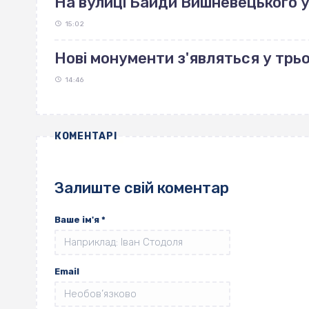
На вулиці Байди Вишневецького 
15:02
Нові монументи з'являться у трь
14:46
КОМЕНТАРІ
Залиште свій коментар
Ваше ім'я
*
Email