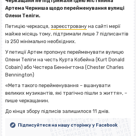
Черкащани не підтримали ідею містянина
Артема Черниша щодо перейменування вулиці
Олени Теліги.
Петицію черкасця,
зареєстровану
на сайті мерії
майже місяць тому, підтримали лише 7 підписантів
із 250 мінімально необхідних.
У петиції Артем пропонує перейменувати вулицю
Олени Теліги на честь Курта Кобейна (Kurt Donald
Cobain) або Честера Беннінгтона (Chester Charles
Bennington)
«Мета такого перейменування – вшанувати
великих музикантів, які трагічно пішли з життя», –
пише черкащанин.
ВІСІМНАДЦЯТЬ ТРИ НУЛІ
ВІСІМНАДЦЯТЬ ТРИ НУЛІ
ВІСІМНАДЦЯТЬ ТРИ НУЛІ
До кінця збору підписів залишилося 11 днів.
ВІСІМНАДЦЯТЬ ТРИ НУЛІ
ВІСІМНАДЦЯТЬ ТРИ НУЛІ
ВІСІМНАДЦЯТЬ ТРИ НУЛІ
Підписуйтеся на нашу сторінку у Facebook