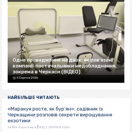
Одне провадження на двох: як пов’язані
компанії‐постачальники медобладнання,
зокрема в Черкаси (ВІДЕО)
5 Серпня 2026
НАЙБІЛЬШЕ ЧИТАЮТЬ
«Маракуя росте, як бур’ян»: садівник із
Черкащини розповів секрети вирощування
екзотики
|
14 358 переглядів
ВІД 2 СЕРПНЯ 2026