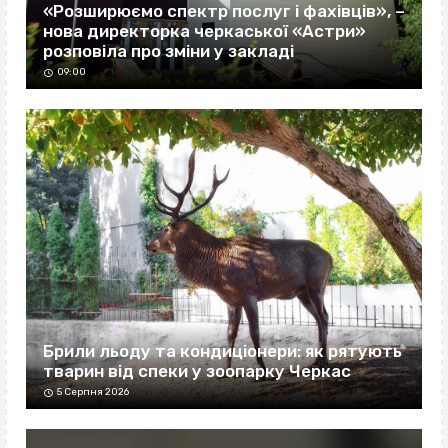
«Розширюємо спектр послуг і фахівців», –
нова директорка черкаської «Астри»
розповіла про зміни у закладі
09:00
Брили льоду та кондиціонери: як рятують
тварин від спеки у зоопарку Черкас
5 Серпня 2026