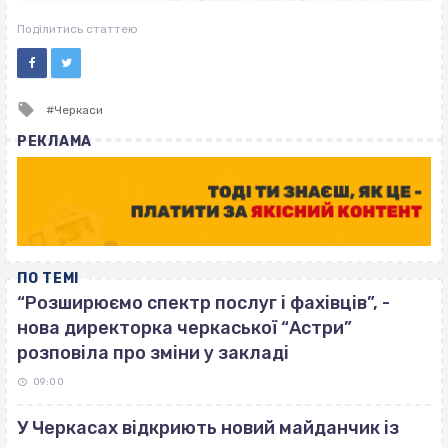
ВІСІМНАДЦЯТЬ ТРИ НУЛІ
ВІСІМНАДЦЯТЬ ТРИ НУЛІ
Поділитись статтею
Tagged
Черкаси
with
РЕКЛАМА
ПО ТЕМІ
“Розширюємо спектр послуг і фахівців”, -
нова директорка черкаської “Астри”
розповіла про зміни у закладі
09:00
У Черкасах відкриють новий майданчик із