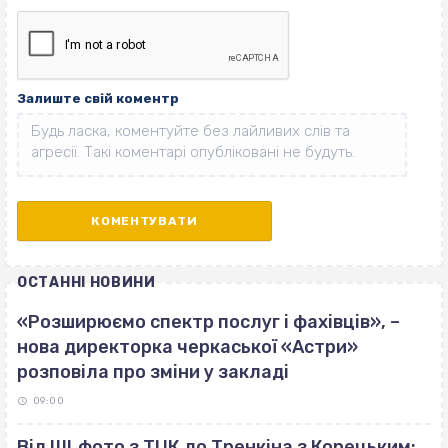
Залиште свій коментр
ОСТАННІ НОВИНИ
«Розширюємо спектр послуг і фахівців», –
нова директорка черкаської «Астри»
розповіла про зміни у закладі
09:00
Від ШІ‐фото з ТЦК до Тренкіна з Корецьким: