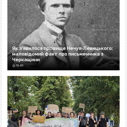
Як з’явилося прізвище Нечуя‐Левицького:
маловідомий факт про письменника з
Черкащини
12:40