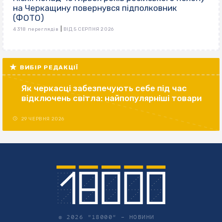
на Черкащину повернувся підполковник
(ФОТО)
|
4 318 переглядів
ВІД 5 СЕРПНЯ 2026
ВИБІР РЕДАКЦІЇ
Як черкасці забезпечують себе під час
відключень світла: найпопулярніші товари
29 ЧЕРВНЯ 2026
© 2026 "18000" –
НОВИНИ