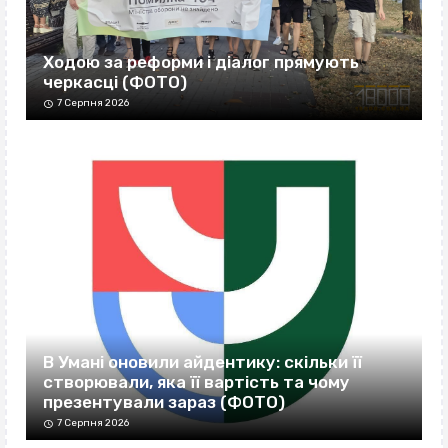
Ходою за реформи і діалог прямують
черкасці (ФОТО)
7 Серпня 2026
В Умані оновили айдентику: скільки її
створювали, яка її вартість та чому
презентували зараз (ФОТО)
7 Серпня 2026