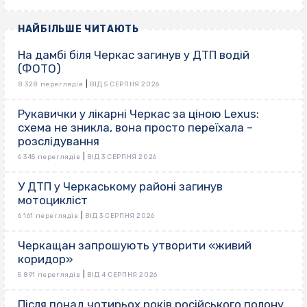
НАЙБІЛЬШЕ ЧИТАЮТЬ
На дамбі біля Черкас загинув у ДТП водій
(ФОТО)
|
8 328 переглядів
ВІД 5 СЕРПНЯ 2026
Рукавички у лікарні Черкас за ціною Lexus:
схема не зникла, вона просто переїхала –
розслідування
|
6 345 переглядів
ВІД 3 СЕРПНЯ 2026
У ДТП у Черкаському районі загинув
мотоцикліст
|
6 161 переглядів
ВІД 3 СЕРПНЯ 2026
Черкащан запрошують утворити «живий
коридор»
|
5 891 переглядів
ВІД 4 СЕРПНЯ 2026
Після понад чотирьох років російського полону