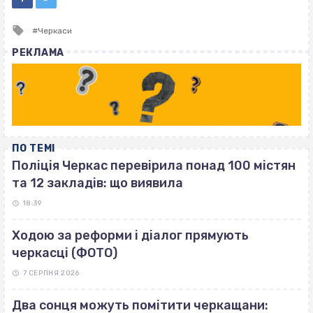
Tagged
Черкаси
with
РЕКЛАМА
ПО ТЕМІ
Поліція Черкас перевірила понад 100 містян
та 12 закладів: що виявила
18:39
Ходою за реформи і діалог прямують
черкасці (ФОТО)
7 СЕРПНЯ 2026
Два сонця можуть помітити черкащани: