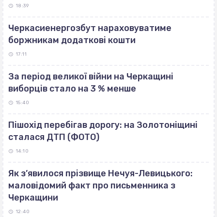
18:39
Черкасиенергозбут нараховуватиме
боржникам додаткові кошти
17:11
За період великої війни на Черкащині
виборців стало на 3 % менше
15:40
Пішохід перебігав дорогу: на Золотоніщині
сталася ДТП (ФОТО)
14:10
Як з’явилося прізвище Нечуя-Левицького:
маловідомий факт про письменника з
Черкащини
12:40