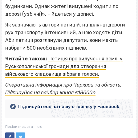
будинками. Однак жителі вимушені ходити по
дорозі (узбіччі)», – йдеться у дописі.
Як зазначають автори петицій, на ділянці дороги
рух транспорту інтенсивний, а нею ходять діти.
Аби петиції розглянули депутати, вони мають
набрати 500 необхідних підписів.
Читайте також:
Петиція про вилучення землі у
Руськополянської громади для створення
військового кладовища зібрала голоси.
ВІСІМНАДЦЯТЬ ТРИ НУЛІ
Оперативна інформація про Черкаси та область.
ВІСІМНАДЦЯТЬ ТРИ НУЛІ
ВІСІМНАДЦЯТЬ ТРИ НУЛІ
Підписуйся на вайбер‐канал «18000»
ВІСІМНАДЦЯТЬ ТРИ НУЛІ
ВІСІМНАДЦЯТЬ ТРИ НУЛІ
ВІСІМНАДЦЯТЬ ТРИ НУЛІ
Підписуйтеся на нашу сторінку у Facebook
ВІСІМНАДЦЯТЬ ТРИ НУЛІ
ВІСІМНАДЦЯТЬ ТРИ НУЛІ
Поділитись статтею