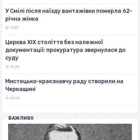
У Смілі після наїзду вантажівки померла 62-
річна жінка
11:09
Церква ХІХ століття без належної
документації: прокуратура звернулася до
суду
10:30
Мистецько-краєзнавчу раду створили на
Черкащині
09:00
ВАЖЛИВО