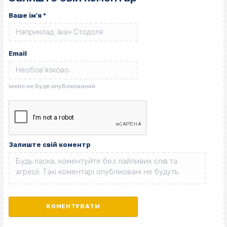
Ваше ім'я
*
Email
Залиште свій коментр