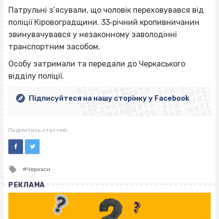
Патрульні з’ясували, що чоловік переховувався від
поліції Кіровоградщини. 33‐річний кропивничанин
звинувачувався у незаконному заволодінні
транспортним засобом.
ВІСІМНАДЦЯТЬ ТРИ НУЛІ
Особу затримали та передали до Черкаського
ВІСІМНАДЦЯТЬ ТРИ НУЛІ
ВІСІМНАДЦЯТЬ ТРИ НУЛІ
відділу поліції.
ВІСІМНАДЦЯТЬ ТРИ НУЛІ
ВІСІМНАДЦЯТЬ ТРИ НУЛІ
ВІСІМНАДЦЯТЬ ТРИ НУЛІ
Підписуйтеся на нашу сторінку у Facebook
ВІСІМНАДЦЯТЬ ТРИ НУЛІ
ВІСІМНАДЦЯТЬ ТРИ НУЛІ
Поділитись статтею
Tagged
Черкаси
with
РЕКЛАМА