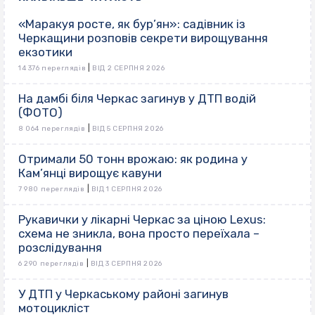
«Маракуя росте, як бур’ян»: садівник із
Черкащини розповів секрети вирощування
екзотики
|
14 376 переглядів
ВІД 2 СЕРПНЯ 2026
На дамбі біля Черкас загинув у ДТП водій
(ФОТО)
|
8 064 переглядів
ВІД 5 СЕРПНЯ 2026
Отримали 50 тонн врожаю: як родина у
Кам’янці вирощує кавуни
|
7 980 переглядів
ВІД 1 СЕРПНЯ 2026
Рукавички у лікарні Черкас за ціною Lexus:
схема не зникла, вона просто переїхала –
розслідування
|
6 290 переглядів
ВІД 3 СЕРПНЯ 2026
У ДТП у Черкаському районі загинув
мотоцикліст