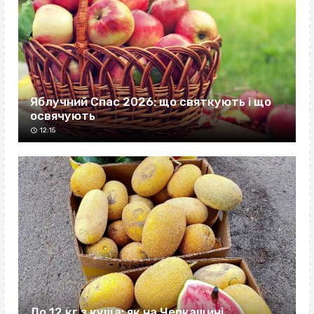
Яблучний Спас 2026: що святкують і що
освячують
12:15
До 12 кг з куща: як на Черкащині