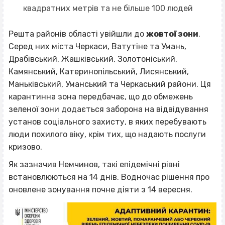
квадратних метрів та не більше 100 людей
Решта районів області увійшли до
жовтої зони
.
Серед них міста Черкаси, Ватутіне та Умань,
Драбівський, Жашківський, Золотоніський,
Камянський, Катеринопільський, Лисянський,
Маньківський, Уманський та Черкаський райони. Ця
карантинна зона передбачає, що до обмежень
зеленої зони додається заборона на відвідування
установ соціального захисту, в яких перебувають
люди похилого віку, крім тих, що надають послуги
кризово.
Як зазначив Немчинов, такі епідемічні рівні
встановлюються на 14 днів. Водночас рішення про
оновлене зонування почне діяти з 14 вересня.