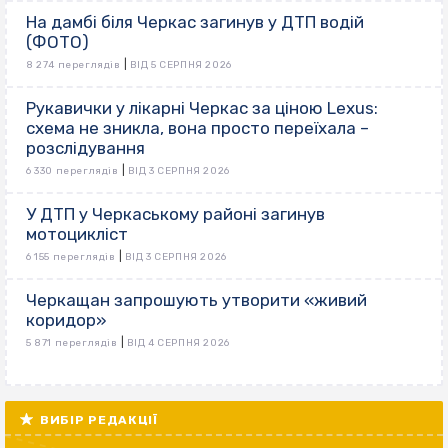
На дамбі біля Черкас загинув у ДТП водій
(ФОТО)
|
8 274 переглядів
ВІД 5 СЕРПНЯ 2026
Рукавички у лікарні Черкас за ціною Lexus:
схема не зникла, вона просто переїхала –
розслідування
|
6 330 переглядів
ВІД 3 СЕРПНЯ 2026
У ДТП у Черкаському районі загинув
мотоцикліст
|
6 155 переглядів
ВІД 3 СЕРПНЯ 2026
Черкащан запрошують утворити «живий
коридор»
|
5 871 переглядів
ВІД 4 СЕРПНЯ 2026
ВИБІР РЕДАКЦІЇ