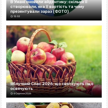
В Умані оновили айдентику: скільки її
створювали, яка її вартість та чому
презентували зараз (ФОТО)
12:02
Яблучний Спас 2026: що святкують і що
освячують
6 Серпня 2026