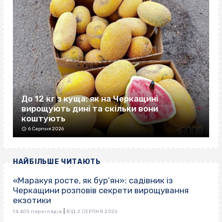
До 12 кг з куща: як на Черкащині
вирощують дині та скільки вони
коштують
6 Серпня 2026
НАЙБІЛЬШЕ ЧИТАЮТЬ
«Маракуя росте, як бур’ян»: садівник із
Черкащини розповів секрети вирощування
екзотики
|
14 405 переглядів
ВІД 2 СЕРПНЯ 2026