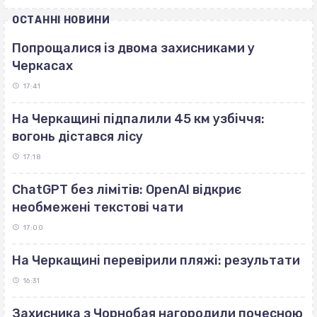
ОСТАННІ НОВИНИ
Попрощалися із двома захисниками у
Черкасах
17:41
На Черкащині підпалили 45 км узбіччя:
вогонь дістався лісу
17:18
ChatGPT без лімітів: OpenAI відкриє
необмежені текстові чати
17:00
На Черкащині перевірили пляжі: результати
16:31
Захисника з Чорнобая нагородили почесною