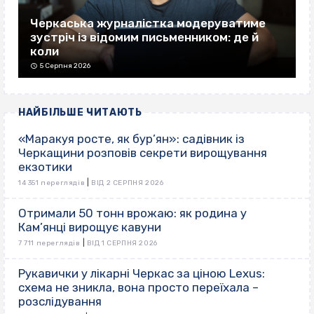
Черкаська журналістка модеруватиме
зустріч із відомим письменником: де й
коли
5 Серпня 2026
НАЙБІЛЬШЕ ЧИТАЮТЬ
«Маракуя росте, як бур’ян»: садівник із
Черкащини розповів секрети вирощування
екзотики
|
14 351 переглядів
ВІД 2 СЕРПНЯ 2026
Отримали 50 тонн врожаю: як родина у
Кам’янці вирощує кавуни
|
7 711 переглядів
ВІД 1 СЕРПНЯ 2026
Рукавички у лікарні Черкас за ціною Lexus:
схема не зникла, вона просто переїхала –
розслідування