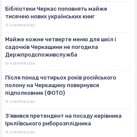
Бібліотеки Черкас поповнять майже
тисячею нових українських книг
5 СЕРПНЯ 2026
Майже кожне четверте меню для шкіл і
садочків Черкащини не погодила
Держпродспоживслужба
5 СЕРПНЯ 2026
Після понад чотирьох років російського
полону на Черкащину повернувся
підполковник (ФОТО)
5 СЕРПНЯ 2026
З’явився претендент на посаду керівника
Іркліївського риборозплідника
5 СЕРПНЯ 2026