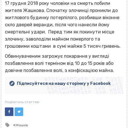
17 грудня 2018 року чоловіки на смерть побили
жителя Жашкова. Спочатку злочинці проникли до
житлового будинку потерпілого, розбивши віконне
скло дверей веранди, після чого нанесли йому
смертельні удари. Перед тим як покинути місце
злочину, заволоділи майном померлого та
грошовими коштами в сумі майже 5 тисяч гривень.
Обвинуваченим загрожує покарання у вигляді
ВІСІМНАДЦЯТЬ ТРИ НУЛІ
позбавлення волі терміном від 10 до 15 років або
ВІСІМНАДЦЯТЬ ТРИ НУЛІ
ВІСІМНАДЦЯТЬ ТРИ НУЛІ
довічне позбавлення волі, з конфіскацією майна.
ВІСІМНАДЦЯТЬ ТРИ НУЛІ
ВІСІМНАДЦЯТЬ ТРИ НУЛІ
ВІСІМНАДЦЯТЬ ТРИ НУЛІ
Підписуйтеся на нашу сторінку у Facebook
ВІСІМНАДЦЯТЬ ТРИ НУЛІ
ВІСІМНАДЦЯТЬ ТРИ НУЛІ
Поділитись статтею
Tagged
Жашків