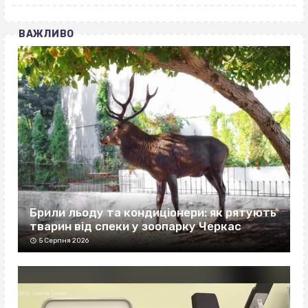
ВАЖЛИВО
Брили льоду та кондиціонери: як рятують
тварин від спеки у зоопарку Черкас
5 Серпня 2026