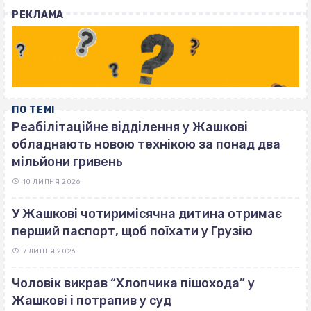
with
РЕКЛАМА
ПО ТЕМІ
Реабілітаційне відділення у Жашкові
обладнають новою технікою за понад два
мільйони гривень
10 ЛИПНЯ 2026
У Жашкові чотиримісячна дитина отримає
перший паспорт, щоб поїхати у Грузію
7 ЛИПНЯ 2026
Чоловік викрав “Хлопчика пішохода” у
Жашкові і потрапив у суд