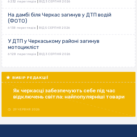
|
6 232 переглядів
ВІД 3 СЕРПНЯ 2026
На дамбі біля Черкас загинув у ДТП водій
(ФОТО)
|
6 138 переглядів
ВІД 5 СЕРПНЯ 2026
У ДТП у Черкаському районі загинув
мотоцикліст
|
6 128 переглядів
ВІД 3 СЕРПНЯ 2026
ВИБІР РЕДАКЦІЇ
Як черкасці забезпечують себе під час
відключень світла: найпопулярніші товари
29 ЧЕРВНЯ 2026