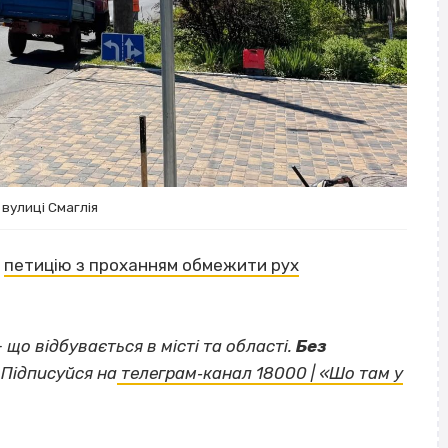
 вулиці Смаглія
а
петицію з проханням обмежити рух
— що відбувається в місті та області.
Без
Підписуйся на
телеграм‐канал 18000 | «Шо там у
ВІСІМНАДЦЯТЬ ТРИ НУЛІ