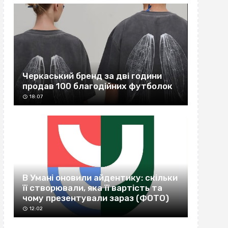
Черкаський бренд за дві години
продав 100 благодійних футболок
18:07
В Умані оновили айдентику: скільки
її створювали, яка її вартість та
чому презентували зараз (ФОТО)
12:02