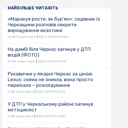
НАЙБІЛЬШЕ ЧИТАЮТЬ
«Маракуя росте, як бур’ян»: садівник із
Черкащини розповів секрети
вирощування екзотики
|
14 406 переглядів
ВІД 2 СЕРПНЯ 2026
На дамбі біля Черкас загинув у ДТП
водій (ФОТО)
|
8 283 переглядів
ВІД 5 СЕРПНЯ 2026
Рукавички у лікарні Черкас за ціною
Lexus: схема не зникла, вона просто
переїхала – розслідування
|
6 333 переглядів
ВІД 3 СЕРПНЯ 2026
У ДТП у Черкаському районі загинув
мотоцикліст
|
6 155 переглядів
ВІД 3 СЕРПНЯ 2026