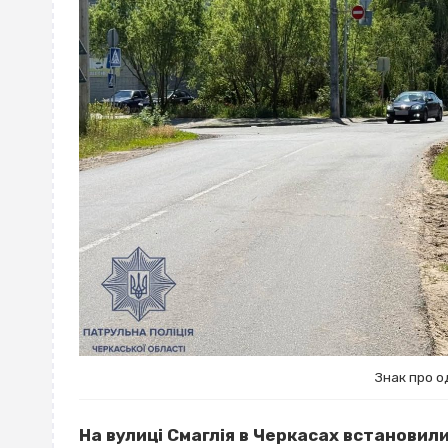
Знак про о
На вулиці Смаглія в Черкасах встанови