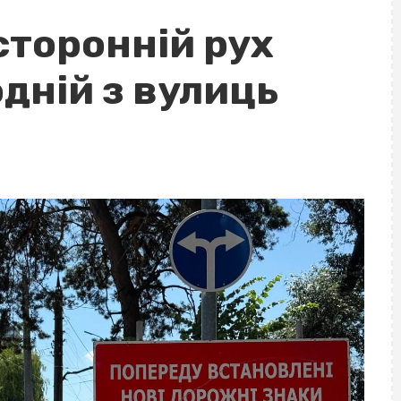
сторонній рух
дній з вулиць