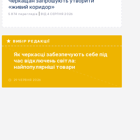
Черкащан запрошують утворити
«живий коридор»
|
5 874 переглядів
ВІД 4 СЕРПНЯ 2026
ВИБІР РЕДАКЦІЇ
Як черкасці забезпечують себе під
час відключень світла:
найпопулярніші товари
29 ЧЕРВНЯ 2026