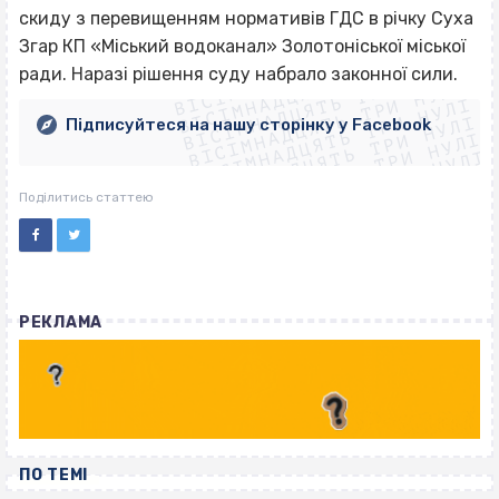
скиду з перевищенням нормативів ГДС в річку Суха
ВІСІМНАДЦЯТЬ ТРИ НУЛІ
Згар КП «Міський водоканал» Золотоніської міської
ВІСІМНАДЦЯТЬ ТРИ НУЛІ
ВІСІМНАДЦЯТЬ ТРИ НУЛІ
ради. Наразі рішення суду набрало законної сили.
ВІСІМНАДЦЯТЬ ТРИ НУЛІ
ВІСІМНАДЦЯТЬ ТРИ НУЛІ
ВІСІМНАДЦЯТЬ ТРИ НУЛІ
Підписуйтеся на нашу сторінку у Facebook
ВІСІМНАДЦЯТЬ ТРИ НУЛІ
ВІСІМНАДЦЯТЬ ТРИ НУЛІ
Поділитись статтею
РЕКЛАМА
ПО ТЕМІ