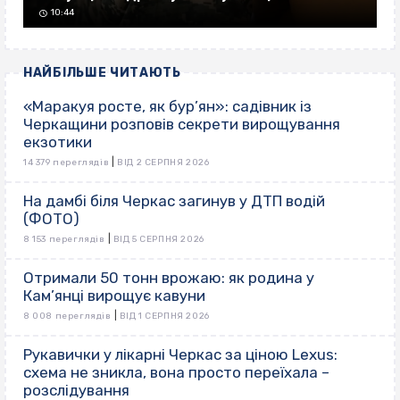
10:44
НАЙБІЛЬШЕ ЧИТАЮТЬ
«Маракуя росте, як бур’ян»: садівник із
Черкащини розповів секрети вирощування
екзотики
|
14 379 переглядів
ВІД 2 СЕРПНЯ 2026
На дамбі біля Черкас загинув у ДТП водій
(ФОТО)
|
8 153 переглядів
ВІД 5 СЕРПНЯ 2026
Отримали 50 тонн врожаю: як родина у
Кам’янці вирощує кавуни
|
8 008 переглядів
ВІД 1 СЕРПНЯ 2026
Рукавички у лікарні Черкас за ціною Lexus:
схема не зникла, вона просто переїхала –
розслідування