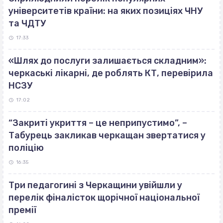
університетів країни: на яких позиціях ЧНУ
та ЧДТУ
17:33
«Шлях до послуги залишається складним»:
черкаські лікарні, де роблять КТ, перевірила
НСЗУ
17:02
“Закриті укриття – це неприпустимо”, –
Табурець закликав черкащан звертатися у
поліцію
16:35
Три педагогині з Черкащини увійшли у
перелік фіналісток щорічної національної
премії