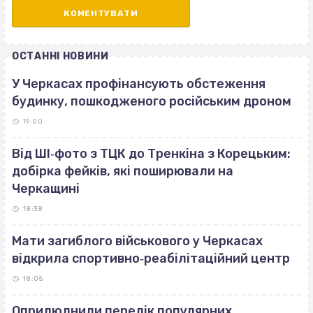
ОСТАННІ НОВИНИ
У Черкасах профінансують обстеження
будинку, пошкодженого російським дроном
19:00
Від ШІ‐фото з ТЦК до Тренкіна з Корецьким:
добірка фейків, які поширювали на
Черкащині
18:38
Мати загиблого військового у Черкасах
відкрила спортивно‐реабілітаційний центр
18:05
Оприлюднили перелік популярних