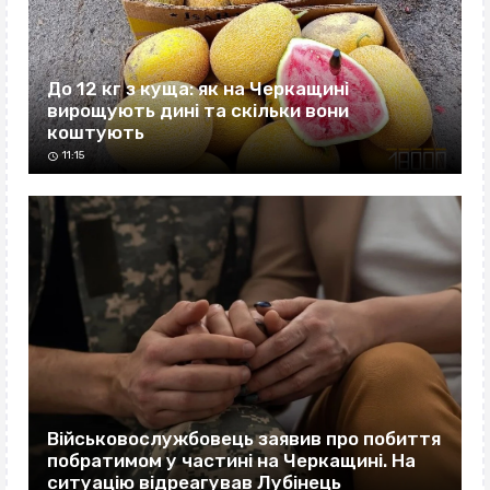
До 12 кг з куща: як на Черкащині
вирощують дині та скільки вони
коштують
11:15
Військовослужбовець заявив про побиття
побратимом у частині на Черкащині. На
ситуацію відреагував Лубінець