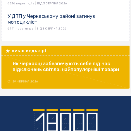
|
6 296 переглядів
ВІД 3 СЕРПНЯ 2026
У ДТП у Черкаському районі загинув
мотоцикліст
|
6 141 переглядів
ВІД 3 СЕРПНЯ 2026
ВИБІР РЕДАКЦІЇ
Як черкасці забезпечують себе під час
відключень світла: найпопулярніші товари
29 ЧЕРВНЯ 2026