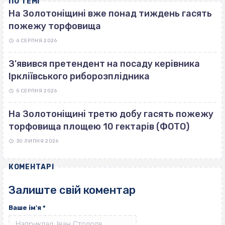
ПО ТЕМІ
На Золотоніщині вже понад тиждень гасять
пожежу торфовища
6 СЕРПНЯ 2026
З'явився претендент на посаду керівника
Іркліївського риборозплідника
5 СЕРПНЯ 2026
На Золотоніщині третю добу гасять пожежу
торфовища площею 10 гектарів (ФОТО)
30 ЛИПНЯ 2026
КОМЕНТАРІ
Залиште свій коментар
Ваше ім'я
*