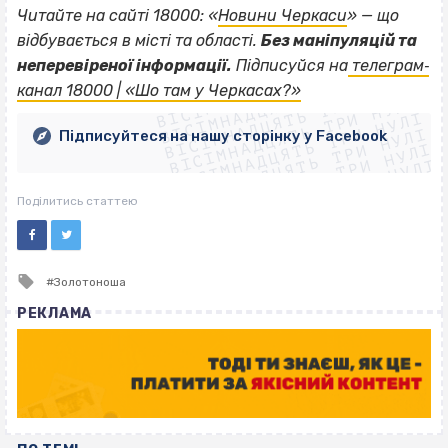
Читайте на сайті 18000: «
Новини Черкаси
» — що
відбувається в місті та області.
Без маніпуляцій та
ВІСІМНАДЦЯТЬ ТРИ НУЛІ
неперевіреної інформації.
Підписуйся на
телеграм‐
ВІСІМНАДЦЯТЬ ТРИ НУЛІ
ВІСІМНАДЦЯТЬ ТРИ НУЛІ
канал 18000 | «Шо там у Черкасах?»
ВІСІМНАДЦЯТЬ ТРИ НУЛІ
ВІСІМНАДЦЯТЬ ТРИ НУЛІ
ВІСІМНАДЦЯТЬ ТРИ НУЛІ
Підписуйтеся на нашу сторінку у Facebook
ВІСІМНАДЦЯТЬ ТРИ НУЛІ
ВІСІМНАДЦЯТЬ ТРИ НУЛІ
Поділитись статтею
Tagged
Золотоноша
with
РЕКЛАМА