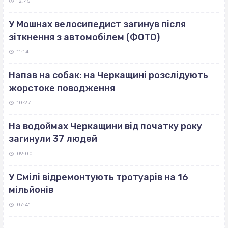
12:45
У Мошнах велосипедист загинув після
зіткнення з автомобілем (ФОТО)
11:14
Напав на собак: на Черкащині розслідують
жорстоке поводження
10:27
На водоймах Черкащини від початку року
загинули 37 людей
09:00
У Смілі відремонтують тротуарів на 16
мільйонів
07:41