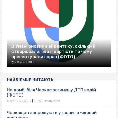
В Умані оновили айдентику: скільки її
створювали, яка її вартість та чому
презентували зараз (ФОТО)
7 Серпня 2026
НАЙБІЛЬШЕ ЧИТАЮТЬ
На дамбі біля Черкас загинув у ДТП водій
(ФОТО)
|
8 357 переглядів
ВІД 5 СЕРПНЯ 2026
Черкащан запрошують утворити «живий
коридор»