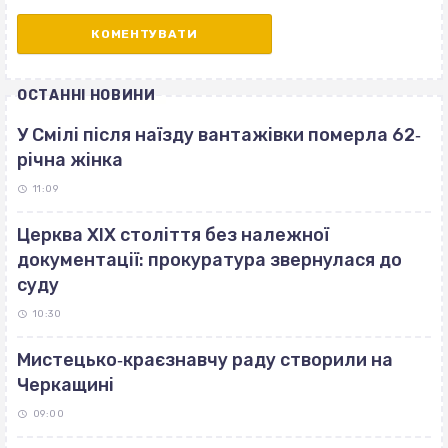
ОСТАННІ НОВИНИ
У Смілі після наїзду вантажівки померла 62‐
річна жінка
11:09
Церква ХІХ століття без належної
документації: прокуратура звернулася до
суду
10:30
Мистецько‐краєзнавчу раду створили на
Черкащині
09:00