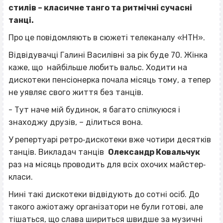
стилів – класичне танго та ритмічні сучасні
танці.
Про це повідомляють в сюжеті телеканалу «НТН».
Відвідувачці Галині Василівні за рік буде 70. Жінка
каже, що найбільше любить вальс. Ходити на
дискотеки пенсіонерка почала місяць тому, а тепер
не уявляє свого життя без танців.
- Тут наче мій будинок, я багато спілкуюся і
знаходжу друзів, – ділиться вона.
У репертуарі ретро‐дискотеки вже чотири десятків
танців. Викладач танців
Олександр Ковальчук
раз на місяць проводить для всіх охочих майстер‐
класи.
Нині такі дискотеки відвідують до сотні осіб. До
такого ажіотажу організатори не були готові, але
тішаться, що слава шириться швидше за музичні