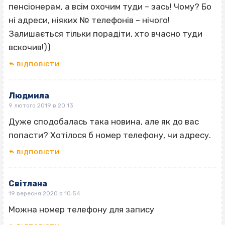
пенсіонерам, а всім охочим туди – зась! Чому? Бо
ні адреси, ніяких № телефонів – нічого!
Залишається тільки порадіти, хто вчасно туди
вскочив!))
ВІДПОВІCТИ
Людмила
9 лютого 2019 в 20:13
Дуже сподобалась така новина, але як до вас
попасти? Хотілося б номер телефону, чи адресу.
ВІДПОВІCТИ
Світлана
19 вересня 2020 в 10:54
Можна номер телефону для запису