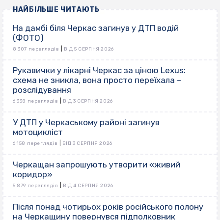
НАЙБІЛЬШЕ ЧИТАЮТЬ
На дамбі біля Черкас загинув у ДТП водій
(ФОТО)
|
8 307 переглядів
ВІД 5 СЕРПНЯ 2026
Рукавички у лікарні Черкас за ціною Lexus:
схема не зникла, вона просто переїхала –
розслідування
|
6 338 переглядів
ВІД 3 СЕРПНЯ 2026
У ДТП у Черкаському районі загинув
мотоцикліст
|
6 158 переглядів
ВІД 3 СЕРПНЯ 2026
Черкащан запрошують утворити «живий
коридор»
|
5 879 переглядів
ВІД 4 СЕРПНЯ 2026
Після понад чотирьох років російського полону
на Черкащину повернувся підполковник