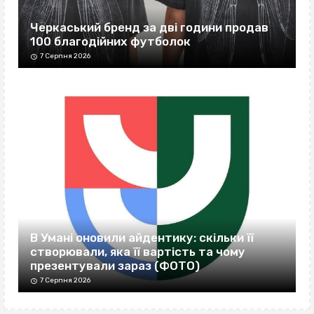
Черкаський бренд за дві години продав
100 благодійних футболок
7 Серпня 2026
В Умані оновили айдентику: скільки її
створювали, яка її вартість та чому
презентували зараз (ФОТО)
7 Серпня 2026