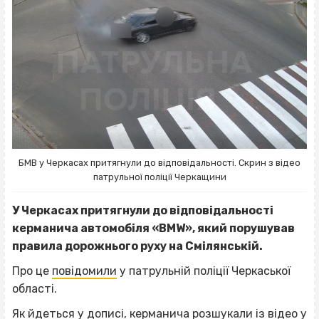
БМВ у Черкасах притягнули до відповідальності. Скрин з відео
патрульної поліції Черкащини
У Черкасах притягнули до відповідальності
керманича автомобіля «BMW», який порушував
правила дорожнього руху на Смілянській.
Про це
повідомили
у патрульній поліції Черкаської
області.
Як йдеться у дописі, керманича розшукали із відео у