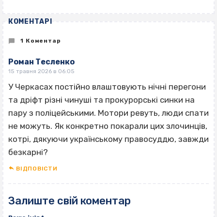
КОМЕНТАРІ
1 Коментар
Роман Тесленко
15 травня 2026 в 06:05
У Черкасах постійно влаштовують нічні перегони
та дріфт різні чинуші та прокурорські синки на
пару з поліцейськими. Мотори ревуть, люди спати
не можуть. Як конкретно покарали цих злочинців,
котрі, дякуючи українському правосуддю, завжди
безкарні?
ВІДПОВІCТИ
Залиште свій коментар