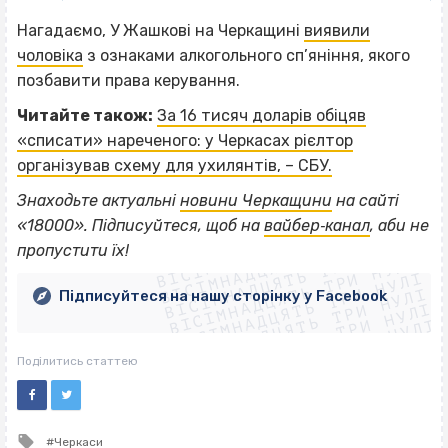
Нагадаємо, У Жашкові на Черкащині
виявили
чоловіка
з ознаками алкогольного сп’яніння, якого
позбавити права керування.
Читайте також:
За 16 тисяч доларів обіцяв
«списати» нареченого: у Черкасах рієлтор
організував схему для ухилянтів, – СБУ.
Знаходьте актуальні
новини Черкащини
на сайті
ВІСІМНАДЦЯТЬ ТРИ НУЛІ
«18000». Підписуйтеся, щоб на
вайбер‐канал
, аби не
ВІСІМНАДЦЯТЬ ТРИ НУЛІ
ВІСІМНАДЦЯТЬ ТРИ НУЛІ
пропустити їх!
ВІСІМНАДЦЯТЬ ТРИ НУЛІ
ВІСІМНАДЦЯТЬ ТРИ НУЛІ
ВІСІМНАДЦЯТЬ ТРИ НУЛІ
Підписуйтеся на нашу сторінку у Facebook
ВІСІМНАДЦЯТЬ ТРИ НУЛІ
ВІСІМНАДЦЯТЬ ТРИ НУЛІ
Поділитись статтею
Tagged
Черкаси