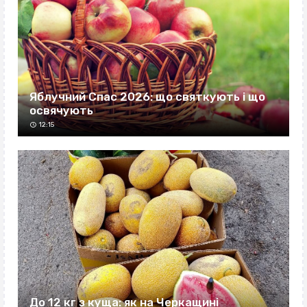
Яблучний Спас 2026: що святкують і що
освячують
12:15
До 12 кг з куща: як на Черкащині