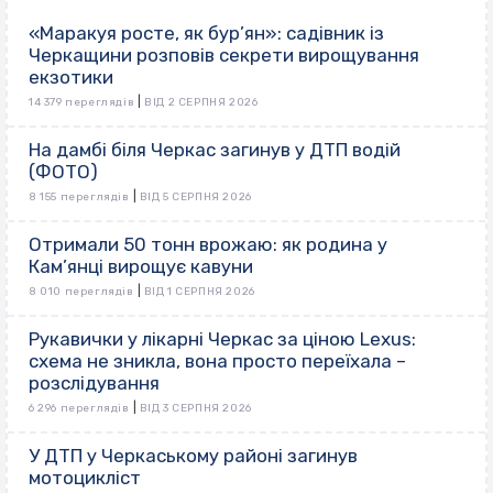
«Маракуя росте, як бур’ян»: садівник із
Черкащини розповів секрети вирощування
екзотики
|
14 379 переглядів
ВІД 2 СЕРПНЯ 2026
На дамбі біля Черкас загинув у ДТП водій
(ФОТО)
|
8 155 переглядів
ВІД 5 СЕРПНЯ 2026
Отримали 50 тонн врожаю: як родина у
Кам’янці вирощує кавуни
|
8 010 переглядів
ВІД 1 СЕРПНЯ 2026
Рукавички у лікарні Черкас за ціною Lexus:
схема не зникла, вона просто переїхала –
розслідування
|
6 296 переглядів
ВІД 3 СЕРПНЯ 2026
У ДТП у Черкаському районі загинув
мотоцикліст