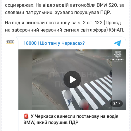
соцмережах. На відео водій автомобіля BMW 320, за
словами патрульних, зухвало порушував ПДР.
На водія винесли постанову за ч. 2 ст. 122 (Проїзд
на заборонний червоний сигнал світлофора) КУпАП.