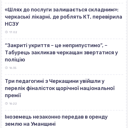
«Шлях до послуги залишається складним»:
черкаські лікарні, де роблять КТ, перевірила
НСЗУ
17:02
“Закриті укриття – це неприпустимо”, –
Табурець закликав черкащан звертатися у
поліцію
16:35
Три педагогині з Черкащини увійшли у
перелік фіналісток щорічної національної
премії
16:22
Іноземець незаконно передав в оренду
землю на Уманщині