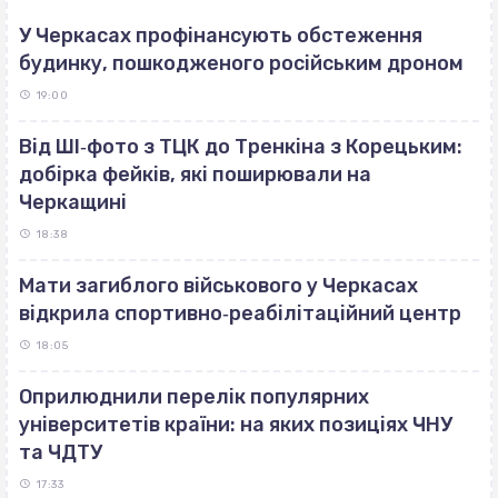
У Черкасах профінансують обстеження
будинку, пошкодженого російським дроном
19:00
Від ШІ‐фото з ТЦК до Тренкіна з Корецьким:
добірка фейків, які поширювали на
Черкащині
18:38
Мати загиблого військового у Черкасах
відкрила спортивно‐реабілітаційний центр
18:05
Оприлюднили перелік популярних
університетів країни: на яких позиціях ЧНУ
та ЧДТУ
17:33