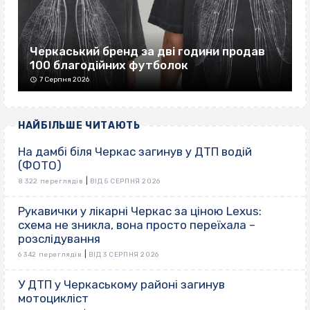
Черкаський бренд за дві години продав
100 благодійних футболок
7 Серпня 2026
НАЙБІЛЬШЕ ЧИТАЮТЬ
На дамбі біля Черкас загинув у ДТП водій
(ФОТО)
|
8 322 переглядів
ВІД 5 СЕРПНЯ 2026
Рукавички у лікарні Черкас за ціною Lexus:
схема не зникла, вона просто переїхала –
розслідування
|
6 342 переглядів
ВІД 3 СЕРПНЯ 2026
У ДТП у Черкаському районі загинув
мотоцикліст