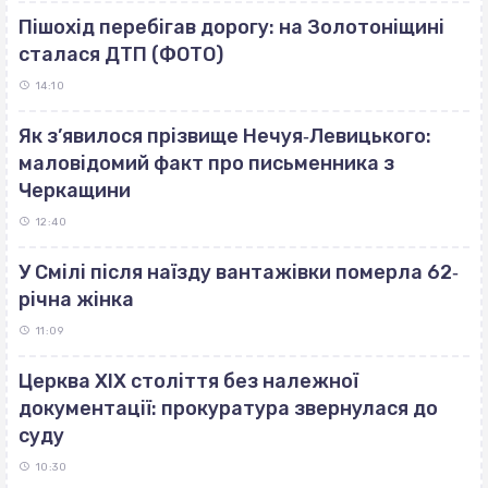
Пішохід перебігав дорогу: на Золотоніщині
сталася ДТП (ФОТО)
14:10
Як з’явилося прізвище Нечуя‐Левицького:
маловідомий факт про письменника з
Черкащини
12:40
У Смілі після наїзду вантажівки померла 62‐
річна жінка
11:09
Церква ХІХ століття без належної
документації: прокуратура звернулася до
суду
10:30