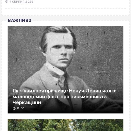
7 СЕРПНЯ 2026
ВАЖЛИВО
Як з’явилося прізвище Нечуя‐Левицького:
маловідомий факт про письменника з
Черкащини
12:40