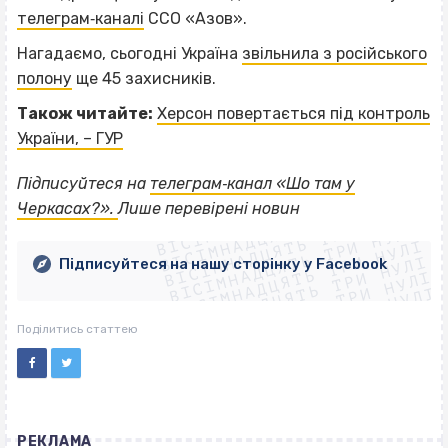
телеграм‐каналі
ССО «Азов».
Нагадаємо, сьогодні Україна
звільнила з російського
полону
ще 45 захисників.
Також читайте:
Херсон повертається під контроль
України, – ГУР
Підписуйтеся на
телеграм‐канал «Шо там у
ВІСІМНАДЦЯТЬ ТРИ НУЛІ
ВІСІМНАДЦЯТЬ ТРИ НУЛІ
Черкасах?».
Лише перевірені новин
ВІСІМНАДЦЯТЬ ТРИ НУЛІ
ВІСІМНАДЦЯТЬ ТРИ НУЛІ
ВІСІМНАДЦЯТЬ ТРИ НУЛІ
ВІСІМНАДЦЯТЬ ТРИ НУЛІ
Підписуйтеся на нашу сторінку у Facebook
ВІСІМНАДЦЯТЬ ТРИ НУЛІ
ВІСІМНАДЦЯТЬ ТРИ НУЛІ
Поділитись статтею
РЕКЛАМА