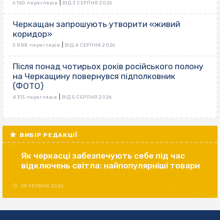
|
6 160 переглядів
ВІД 3 СЕРПНЯ 2026
Черкащан запрошують утворити «живий
коридор»
|
5 888 переглядів
ВІД 4 СЕРПНЯ 2026
Після понад чотирьох років російського полону
на Черкащину повернувся підполковник
(ФОТО)
|
4 313 переглядів
ВІД 5 СЕРПНЯ 2026
ВИБІР РЕДАКЦІЇ
Як черкасці забезпечують себе під час
відключень світла: найпопулярніші товари
29 ЧЕРВНЯ 2026