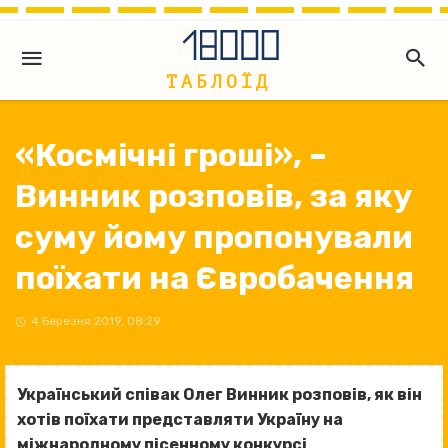
«Космічні гроші», –
Винник розповів, за яку
суму йому пропонували
поїхати на Євробачення
4 Березня 2019, 08:29
Український співак Олег Винник розповів, як він
хотів поїхати представляти Україну на
міжнародному пісенному конкурсі