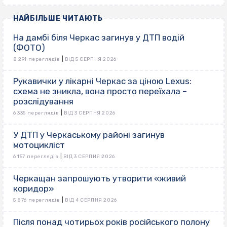
НАЙБІЛЬШЕ ЧИТАЮТЬ
На дамбі біля Черкас загинув у ДТП водій
(ФОТО)
|
8 291 переглядів
ВІД 5 СЕРПНЯ 2026
Рукавички у лікарні Черкас за ціною Lexus:
схема не зникла, вона просто переїхала –
розслідування
|
6 335 переглядів
ВІД 3 СЕРПНЯ 2026
У ДТП у Черкаському районі загинув
мотоцикліст
|
6 157 переглядів
ВІД 3 СЕРПНЯ 2026
Черкащан запрошують утворити «живий
коридор»
|
5 876 переглядів
ВІД 4 СЕРПНЯ 2026
Після понад чотирьох років російського полону