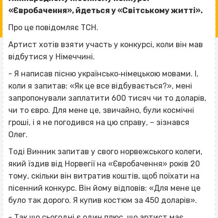
«Євробачення», йдеться у «Світському житті».
Про це повідомляє ТСН.
Артист хотів взяти участь у конкурсі, коли він мав
відбутися у Німеччині.
- Я написав пісню українсько‐німецькою мовами. І,
коли я запитав: «Як це все відбувається?», мені
запропонували заплатити 600 тисяч чи то доларів,
чи то євро. Для мене це, звичайно, були космічні
гроші, і я не погодився на цю справу, – зізнався
Олег.
Тоді Винник запитав у свого норвежського колеги,
який їздив від Норвегії на «Євробачення» років 20
тому, скільки він витратив коштів, щоб поїхати на
пісенний конкурс. Він йому відповів: «Для мене це
було так дорого. Я купив костюм за 450 доларів».
- Так що сьогодні є один плюс, що артист має