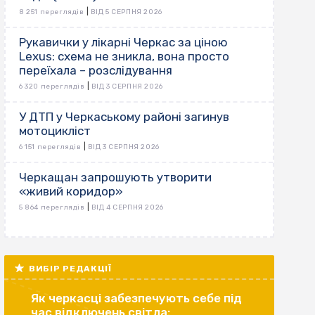
|
8 251 переглядів
ВІД 5 СЕРПНЯ 2026
Рукавички у лікарні Черкас за ціною
Lexus: схема не зникла, вона просто
переїхала – розслідування
|
6 320 переглядів
ВІД 3 СЕРПНЯ 2026
У ДТП у Черкаському районі загинув
мотоцикліст
|
6 151 переглядів
ВІД 3 СЕРПНЯ 2026
Черкащан запрошують утворити
«живий коридор»
|
5 864 переглядів
ВІД 4 СЕРПНЯ 2026
ВИБІР РЕДАКЦІЇ
Як черкасці забезпечують себе під
час відключень світла: