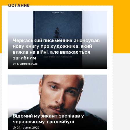
ОСТАННЄ
Черкаський письменник анонсував
нову книгу про художника, який
вижив на війні, але вважається
загиблим
17 Липня 2026
Відомий музикант заспівав у
черкаському тролейбусі
29 Червня 2026