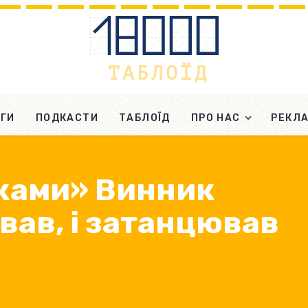
ГИ
ПОДКАСТИ
ТАБЛОЇД
ПРО НАС
РЕКЛ
рками» Винник
івав, і затанцював