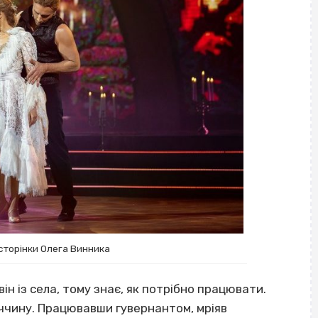
сторінки Олега Винника
ін із села, тому знає, як потрібно працювати.
меччину. Працювавши гувернантом, мріяв