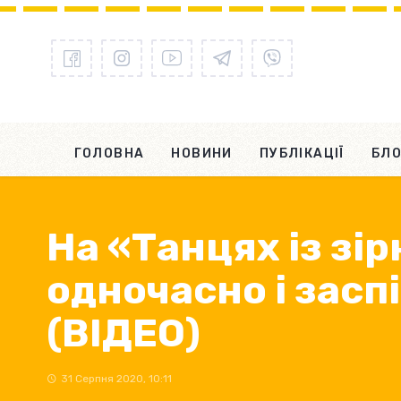
ГОЛОВНА
НОВИНИ
ПУБЛІКАЦІЇ
БЛО
На «Танцях із зі
одночасно і засп
(ВІДЕО)
31 Серпня 2020, 10:11