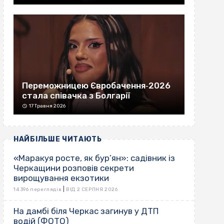
Переможницею Євробачення‐2026
стала співачка з Болгарії
17 Травня 2026
НАЙБІЛЬШЕ ЧИТАЮТЬ
«Маракуя росте, як бур’ян»: садівник із
Черкащини розповів секрети
вирощування екзотики
|
14 396 переглядів
ВІД 2 СЕРПНЯ 2026
На дамбі біля Черкас загинув у ДТП
водій (ФОТО)