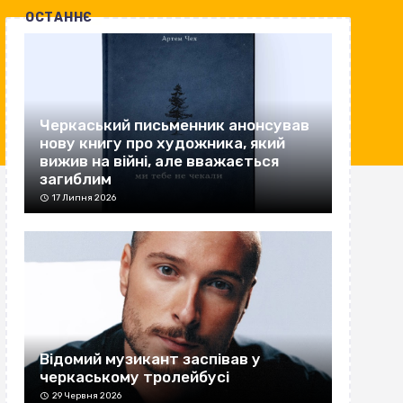
ОСТАННЄ
Черкаський письменник анонсував
нову книгу про художника, який
вижив на війні, але вважається
загиблим
17 Липня 2026
Відомий музикант заспівав у
черкаському тролейбусі
29 Червня 2026