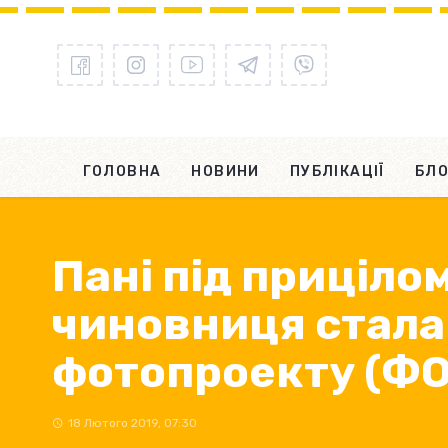
ГОЛОВНА
НОВИНИ
ПУБЛІКАЦІЇ
БЛО
Пані під приціло
чиновниця стала
фотопроекту (Ф
18 Лютого 2019, 07:30