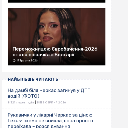
Переможницею Євробачення‐2026
стала співачка з Болгарії
17 Травня 2026
НАЙБІЛЬШЕ ЧИТАЮТЬ
На дамбі біля Черкас загинув у ДТП
водій (ФОТО)
|
8 321 переглядів
ВІД 5 СЕРПНЯ 2026
Рукавички у лікарні Черкас за ціною
Lexus: схема не зникла, вона просто
переїхала – розслідування