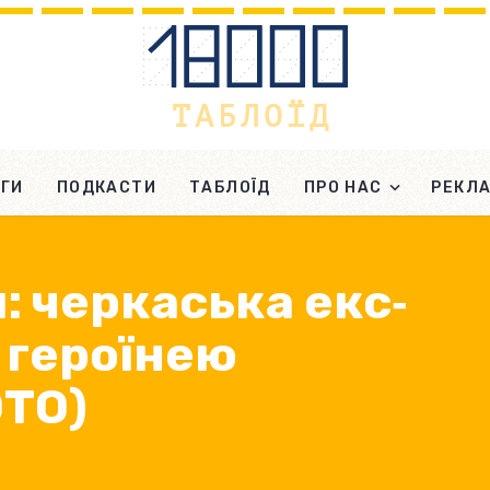
ГИ
ПОДКАСТИ
ТАБЛОЇД
ПРО НАС
РЕКЛ
м: черкаська екс‐
 героїнею
ОТО)