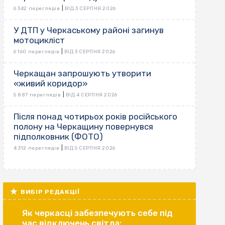
|
6 342 переглядів
ВІД 3 СЕРПНЯ 2026
У ДТП у Черкаському районі загинув
мотоцикліст
|
6 160 переглядів
ВІД 3 СЕРПНЯ 2026
Черкащан запрошують утворити
«живий коридор»
|
5 887 переглядів
ВІД 4 СЕРПНЯ 2026
Після понад чотирьох років російського
полону на Черкащину повернувся
підполковник (ФОТО)
|
4 312 переглядів
ВІД 5 СЕРПНЯ 2026
ВИБІР РЕДАКЦІЇ
Як черкасці забезпечують себе під
час відключень світла: