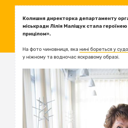
Колишня директорка департаменту орга
міськради Лілія Маліщук стала героїнею
прицілом».
На фото чиновниця, яка
нині бореться у суд
у ніжному та водночас яскравому образі.