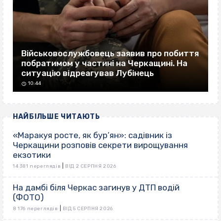
Військовослужбовець заявив про побиття
побратимом у частині на Черкащині. На
ситуацію відреагував Лубінець
10:44
НАЙБІЛЬШЕ ЧИТАЮТЬ
«Маракуя росте, як бур’ян»: садівник із
Черкащини розповів секрети вирощування
екзотики
|
14 381 переглядів
ВІД 2 СЕРПНЯ 2026
На дамбі біля Черкас загинув у ДТП водій
(ФОТО)
|
8 176 переглядів
ВІД 5 СЕРПНЯ 2026