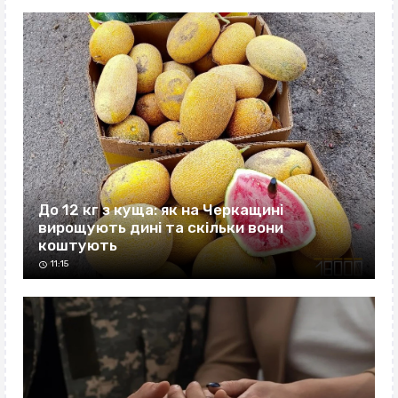
До 12 кг з куща: як на Черкащині
вирощують дині та скільки вони
коштують
11:15