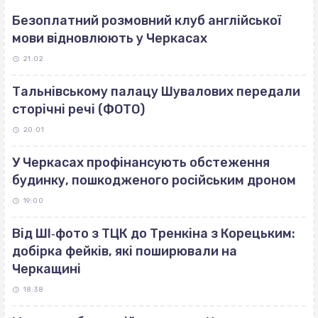
Безоплатний розмовний клуб англійської
мови відновлюють у Черкасах
21:02
Тальнівському палацу Шувалових передали
сторічні речі (ФОТО)
20:01
У Черкасах профінансують обстеження
будинку, пошкодженого російським дроном
19:00
Від ШІ‐фото з ТЦК до Тренкіна з Корецьким:
добірка фейків, які поширювали на
Черкащині
18:38