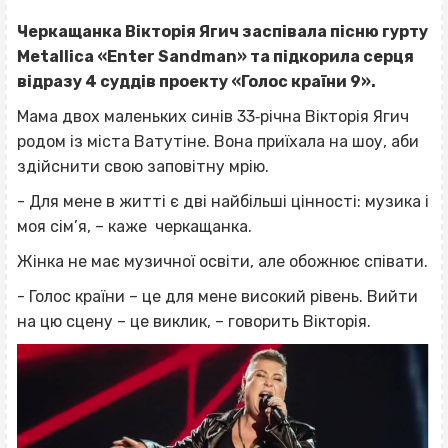
Черкащанка Вікторія Ягич заспівала пісню гурту
Metallica «Enter Sandman» та підкорила серця
відразу 4 суддів проекту «Голос країни 9».
Мама двох маленьких синів 33‐річна Вікторія Ягич
родом із міста Ватутіне. Вона приїхала на шоу, аби
здійснити свою заповітну мрію.
- Для мене в житті є дві найбільші цінності: музика і
моя сім’я, – каже черкащанка.
Жінка не має музичної освіти, але обожнює співати.
- Голос країни – це для мене високий рівень. Вийти
на цю сцену – це виклик, – говорить Вікторія.