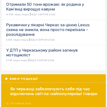
Отримали 50 тонн врожаю: як родина у
Кам’янці вирощує кавуни
|
8 018 переглядів
ВІД 1 СЕРПНЯ 2026
Рукавички у лікарні Черкас за ціною Lexus:
схема не зникла, вона просто переїхала –
розслідування
|
6 301 переглядів
ВІД 3 СЕРПНЯ 2026
У ДТП у Черкаському районі загинув
мотоцикліст
|
6 143 переглядів
ВІД 3 СЕРПНЯ 2026
ВИБІР РЕДАКЦІЇ
Як черкасці забезпечують себе під час
відключень світла: найпопулярніші товари
29 ЧЕРВНЯ 2026