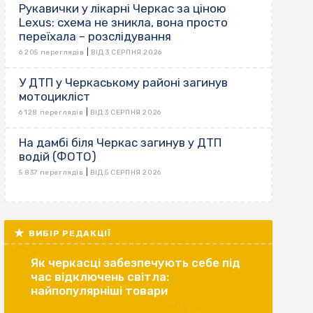
Рукавички у лікарні Черкас за ціною
Lexus: схема не зникла, вона просто
переїхала – розслідування
|
6 205 переглядів
ВІД 3 СЕРПНЯ 2026
У ДТП у Черкаському районі загинув
мотоцикліст
|
6 128 переглядів
ВІД 3 СЕРПНЯ 2026
На дамбі біля Черкас загинув у ДТП
водій (ФОТО)
|
5 837 переглядів
ВІД 5 СЕРПНЯ 2026
ВИБІР РЕДАКЦІЇ
Як черкасці забезпечують себе під
час відключень світла:
найпопулярніші товари