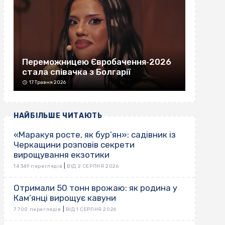
Переможницею Євробачення‐2026
стала співачка з Болгарії
17 Травня 2026
НАЙБІЛЬШЕ ЧИТАЮТЬ
«Маракуя росте, як бур’ян»: садівник із
Черкащини розповів секрети
вирощування екзотики
|
14 349 переглядів
ВІД 2 СЕРПНЯ 2026
Отримали 50 тонн врожаю: як родина у
Кам’янці вирощує кавуни
|
7 700 переглядів
ВІД 1 СЕРПНЯ 2026