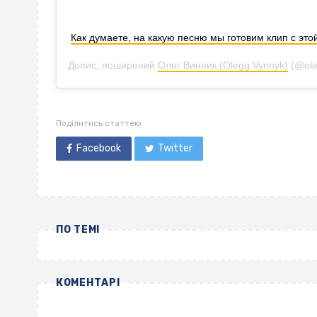
Как думаете, на какую песню мы готовим клип с эт
Допис, поширений
Олег Винник (Olegg Vynnyk)
(@ole
Поділитись статтею
Facebook
Twitter
ПО ТЕМІ
КОМЕНТАРІ