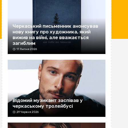
Черкаський письменник анонсував
нову книгу про художника, який
вижив на війні, але вважається
загиблим
17 Липня 2026
Відомий музикант заспівав у
черкаському тролейбусі
29 Червня 2026