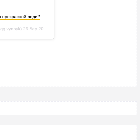
ой прекрасной леди?
gg.vynnyk)
26 Бер 2019 р. о 10:00 PDT