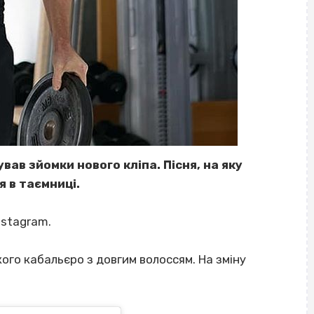
ав зйомки нового кліпа. Пісня, на яку
 в таємниці.
nstagram.
ого кабальєро з довгим волоссям. На зміну