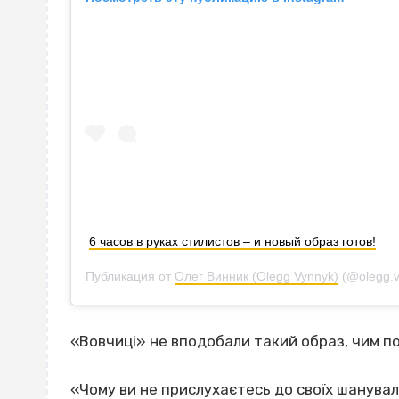
6 часов в руках стилистов – и новый образ готов!
Публикация от
Олег Винник (Olegg Vynnyk)
(@olegg.
«Вовчиці» не вподобали такий образ, чим по
«Чому ви не прислухаєтесь до своїх шанувал