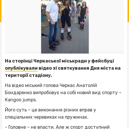
На сторінці Черкаської міськради у фейсбуці
опублікували
відео зі святкування Дня міста на
території стадіону.
На відео міський голова Черкас Анатолій
Бондаренко випробовує на собі новий вид спорту –
Кangoo jumps.
Його суть – це виконання різних вправ у
спеціальних черевиках на пружинах.
- Головне – не впасти. Але ж спорт доступний