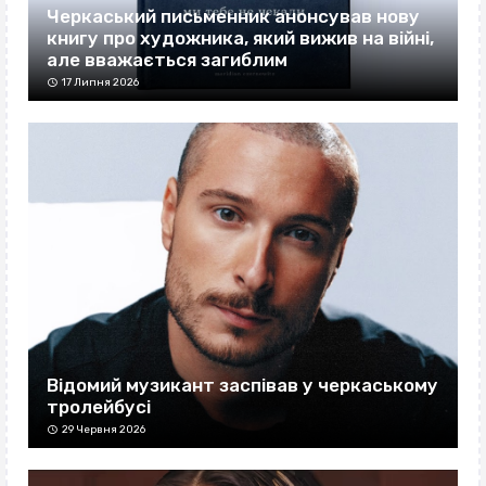
Черкаський письменник анонсував нову
книгу про художника, який вижив на війні,
але вважається загиблим
17 Липня 2026
Відомий музикант заспівав у черкаському
тролейбусі
29 Червня 2026