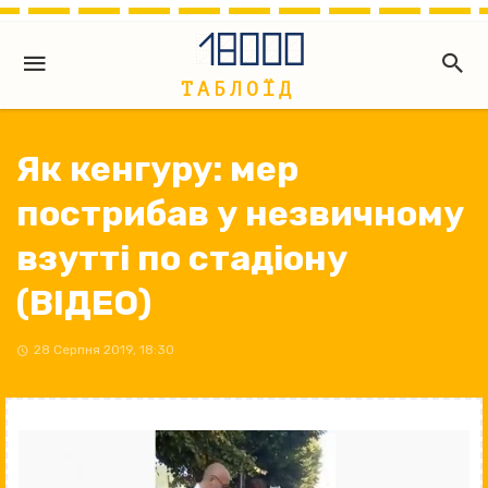
Як кенгуру: мер
пострибав у незвичному
взутті по стадіону
(ВІДЕО)
28 Серпня 2019, 18:30