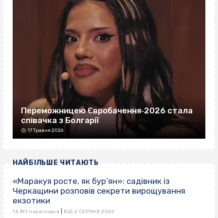
Переможницею Євробачення‐2026 стала
співачка з Болгарії
17 Травня 2026
НАЙБІЛЬШЕ ЧИТАЮТЬ
«Маракуя росте, як бур’ян»: садівник із
Черкащини розповів секрети вирощування
екзотики
|
14 397 переглядів
ВІД 2 СЕРПНЯ 2026