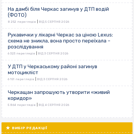
На дамбі біля Черкас загинув у ДТП водій
(ФОТО)
|
8 252 переглядів
ВІД 5 СЕРПНЯ 2026
Рукавички у лікарні Черкас за ціною Lexus:
схема не зникла, вона просто переїхала –
розслідування
|
6 323 переглядів
ВІД 3 СЕРПНЯ 2026
У ДТП у Черкаському районі загинув
мотоцикліст
|
6 151 переглядів
ВІД 3 СЕРПНЯ 2026
Черкащан запрошують утворити «живий
коридор»
|
5 864 переглядів
ВІД 4 СЕРПНЯ 2026
ВИБІР РЕДАКЦІЇ