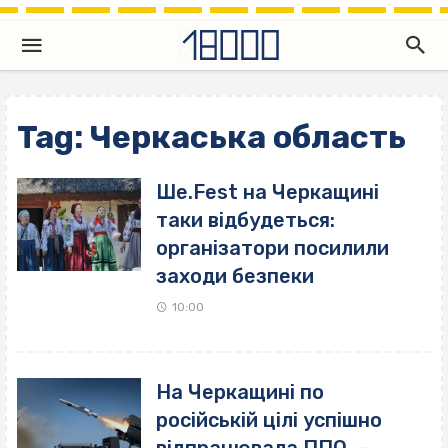
Tag: Черкаська область
Ше.Fest на Черкащині
таки відбудеться:
організатори посилили
заходи безпеки
10:00
На Черкащині по
російській цілі успішно
відпрацювала ППО, –