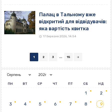
Палац в Тальному вже
відкритий для відвідувачів:
яка вартість квитка
17 Березня 2026, 14:54
Posts
1
2
3
...
15
navigation
ПН
ВТ
СР
ЧТ
ПТ
СБ
НД
1
2
3
4
5
6
7
8
9