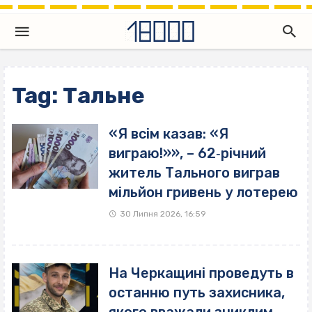
Tag: Тальне
«Я всім казав: «Я
виграю!»», – 62‐річний
житель Тального виграв
мільйон гривень у лотерею
30 Липня 2026, 16:59
На Черкащині проведуть в
останню путь захисника,
якого вважали зниклим