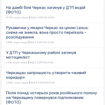
На дамбі біля Черкас загинув у ДТП водій
(ФОТО)
|
8 309 переглядів
ВІД 5 СЕРПНЯ 2026
Рукавички у лікарні Черкас за ціною Lexus:
схема не зникла, вона просто переїхала –
розслідування
|
6 338 переглядів
ВІД 3 СЕРПНЯ 2026
У ДТП у Черкаському районі загинув
мотоцикліст
|
6 158 переглядів
ВІД 3 СЕРПНЯ 2026
Черкащан запрошують утворити «живий
коридор»
|
5 882 переглядів
ВІД 4 СЕРПНЯ 2026
Після понад чотирьох років російського полону
на Черкащину повернувся підполковник
(ФОТО)