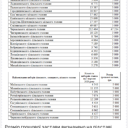
Розмір грошової застави визначено на підставі