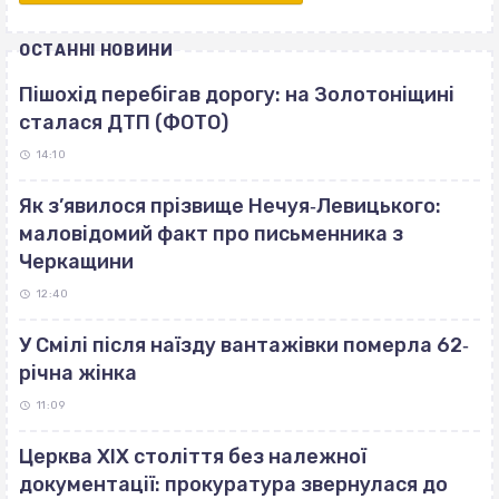
ОСТАННІ НОВИНИ
Пішохід перебігав дорогу: на Золотоніщині
сталася ДТП (ФОТО)
14:10
Як з’явилося прізвище Нечуя‐Левицького:
маловідомий факт про письменника з
Черкащини
12:40
У Смілі після наїзду вантажівки померла 62‐
річна жінка
11:09
Церква ХІХ століття без належної
документації: прокуратура звернулася до