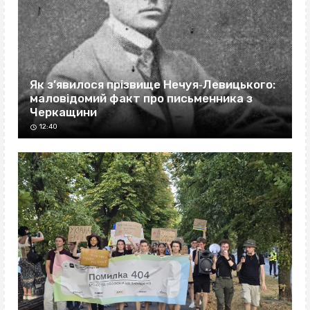
Як з’явилося прізвище Нечуя‐Левицького:
маловідомий факт про письменника з
Черкащини
12:40