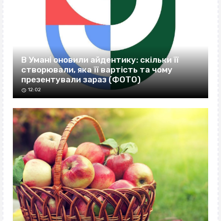
В Умані оновили айдентику: скільки її
створювали, яка її вартість та чому
презентували зараз (ФОТО)
12:02