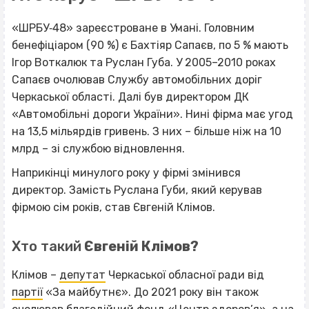
«ШРБУ‐48» зареєстроване в Умані. Головним
бенефіціаром (90 %) є Бахтіяр Сапаєв, по 5 % мають
Ігор Воткалюк та Руслан Губа. У 2005–2010 роках
Сапаєв очолював Службу автомобільних доріг
Черкаської області. Далі був директором ДК
«Автомобільні дороги України». Нині фірма має угод
на 13,5 мільярдів гривень. З них – більше ніж на 10
млрд – зі службою відновлення.
Наприкінці минулого року у фірмі змінився
директор. Замість Руслана Губи, який керував
фірмою сім років, став Євгеній Клімов.
Хто такий
Євгеній Клімов?
Клімов –
депутат
Черкаської обласної ради від
партії
«За майбутнє». До 2021 року він також