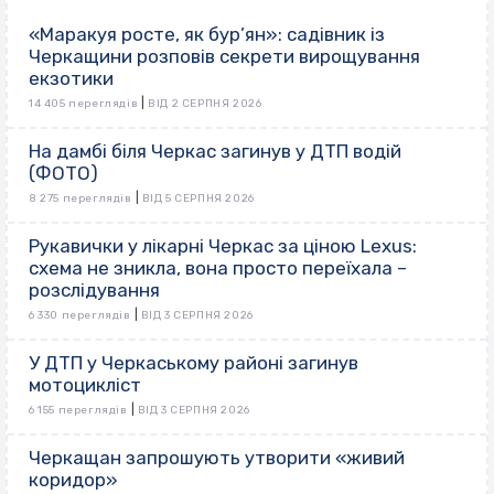
«Маракуя росте, як бур’ян»: садівник із
Черкащини розповів секрети вирощування
екзотики
|
14 405 переглядів
ВІД 2 СЕРПНЯ 2026
На дамбі біля Черкас загинув у ДТП водій
(ФОТО)
|
8 275 переглядів
ВІД 5 СЕРПНЯ 2026
Рукавички у лікарні Черкас за ціною Lexus:
схема не зникла, вона просто переїхала –
розслідування
|
6 330 переглядів
ВІД 3 СЕРПНЯ 2026
У ДТП у Черкаському районі загинув
мотоцикліст
|
6 155 переглядів
ВІД 3 СЕРПНЯ 2026
Черкащан запрошують утворити «живий
коридор»