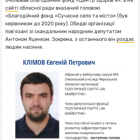
очолював благодійний фонд «Центр здоров’я», а на
сайті
обласної ради вказаний головою
«Благодійний фонд «Сучасне село та місто» (був
керівником до 2020 року). Обидві організації
пов’язані зі скандальним народним депутатом
Антоном Яценком. Зокрема, з останнього він
роздає
людям насіння.