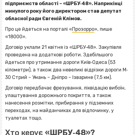
підприємств області – «ШРБУ‐48». Наприкінці
минулого року його директором став депутат
обласної ради Євгеній Клімов.
Про це йдеться на порталі
«
Прозорро
», пише
«18000».
Договір уклали 21 квітня із «ШРБУ‐48». Закупівля
проведена на додаткові роботи. Здебільшого
йдеться про утримання дороги Київ‐Одеса (53
кілометри), а також два невеликі відрізки дороги М‐
30 Стрий – Умань – Дніпро – Ізварине (7,5 км).
Договір передбачає фрезування, ліквідацію вибоїн,
улаштування дорожнього покриття, а також
нанесення розмітки, прибирання у підземних
переходах, на майданчиках для відпочинку, у
туалетах тощо.
Хто керує
«ШРБУ‐48»?