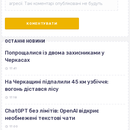
ОСТАННІ НОВИНИ
Попрощалися із двома захисниками у
Черкасах
17:41
На Черкащині підпалили 45 км узбіччя:
вогонь дістався лісу
17:18
ChatGPT без лімітів: OpenAI відкриє
необмежені текстові чати
17:00