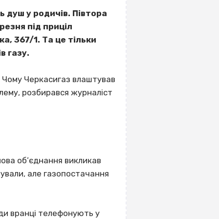
 душ у родичів. Півтора
ерезня під приціл
, 367/1. Та це тільки
в газу.
я. Чому Черкасигаз влаштував
лему, розбирався журналіст
олова об’єднання викликав
нтували, але газопостачання
юди вранці телефонують у