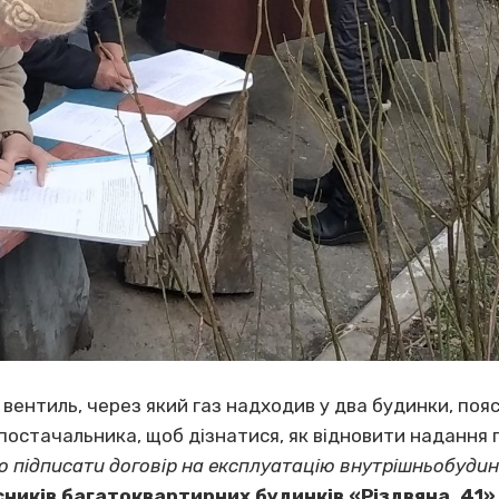
вентиль, через який газ надходив у два будинки, поя
о постачальника, щоб дізнатися, як відновити надання 
 підписати договір на експлуатацію внутрішньобудин
сників багатоквартирних будинків «Різдвяна, 41