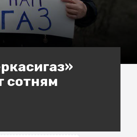
еркасигаз»
т сотням