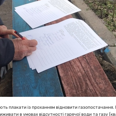
ють плакати із проханням відновити газопостачання
живати в умовах відсутності гарячої води та газу (к