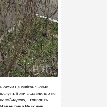
снюючи це хуліганськими
послуги. Вони сказали, що не
кової мережі
, – говорить
» Валентина Височин
.