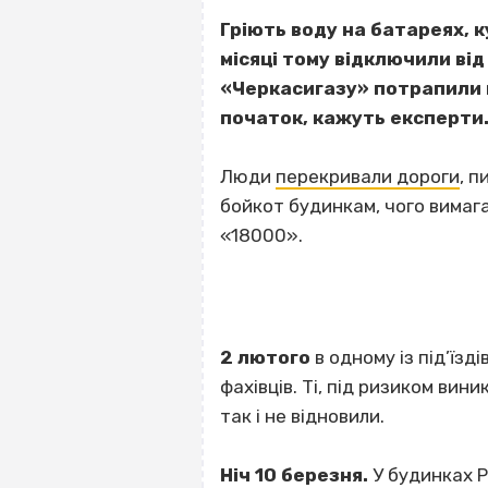
Гріють воду на батареях, 
місяці тому відключили від 
«Черкасигазу» потрапили ще
початок, кажуть експерти. 
Люди
перекривали дороги
, п
бойкот будинкам, чого вимаг
«18000».
2 лютого
в одному із під’їзд
фахівців. Ті, під ризиком вин
так і не відновили.
Ніч 10 березня.
У будинках Р