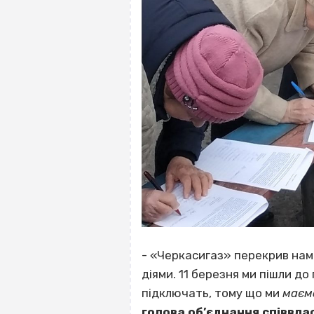
- «Черкасигаз» перекрив нам 
діями. 11 березня ми пішли д
підключать, тому що ми
маємо
голова об’єднання співвла