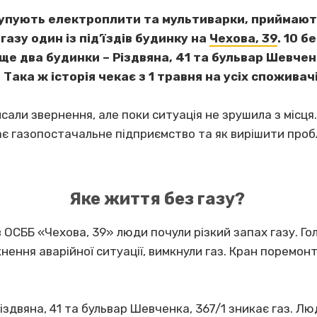
купують електроплити та мультиварки, приймають
газу один із під’їздів будинку на
Чехова, 39
. 10 б
 два будинки – Різдвяна, 41 та бульвар Шевченка
Така ж історія чекає з 1 травня на усіх споживачі
исали звернення, але поки ситуація не зрушила з місц
ає газопостачальне підприємство та як вирішити проб
Яке життя без газу?
ів ОСББ «Чехова, 39» люди почули різкий запах газу. Г
икнення аварійної ситуації, вимкнули газ. Кран поремо
іздвяна, 41 та бульвар Шевченка, 367/1 зникає газ. Л