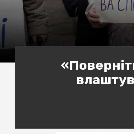
«Поверніт
влаштув