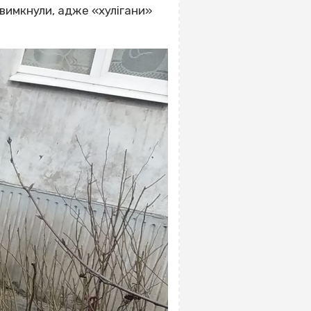
вимкнули, адже «хулігани»