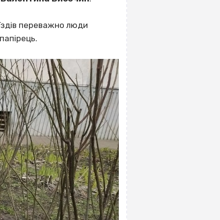
д’їздів переважно люди
папірець.