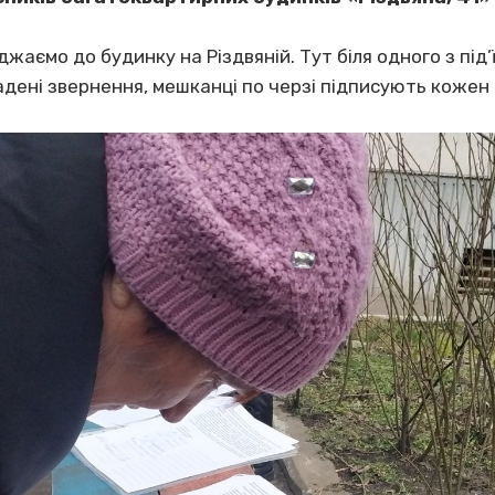
жджаємо до будинку на Різдвяній. Тут біля одного з пі
ладені звернення, мешканці по черзі підписують кожен 