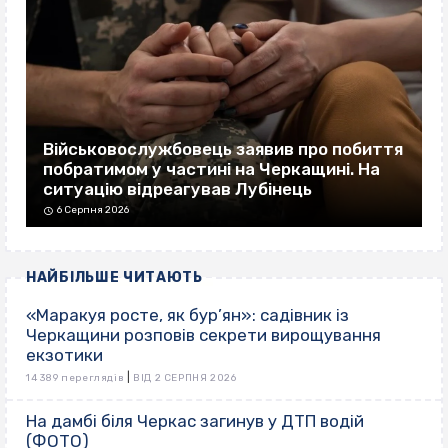
Військовослужбовець заявив про побиття
побратимом у частині на Черкащині. На
ситуацію відреагував Лубінець
6 Серпня 2026
НАЙБІЛЬШЕ ЧИТАЮТЬ
«Маракуя росте, як бур’ян»: садівник із
Черкащини розповів секрети вирощування
екзотики
|
14 389 переглядів
ВІД 2 СЕРПНЯ 2026
На дамбі біля Черкас загинув у ДТП водій
(ФОТО)