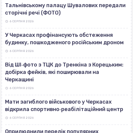
Тальнівському палацу Шувалових передали
сторічні речі (ФОТО)
6 СЕРПНЯ 2026
У Черкасах профінансують обстеження
будинку, пошкодженого російським дроном
6 СЕРПНЯ 2026
Від ШІ‐фото з ТЦК до Тренкіна з Корецьким:
добірка фейків, які поширювали на
Черкащині
6 СЕРПНЯ 2026
Мати загиблого військового у Черкасах
відкрила спортивно‐реабілітаційний центр
6 СЕРПНЯ 2026
Оприлюднили перелік популярних