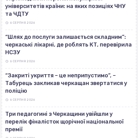
університетів країни: на яких позиціях ЧНУ
та ЧДТУ
6 СЕРПНЯ 2026
“Шлях до послуги залишається складним”:
черкаські лікарні, де роблять КТ, перевірила
НСЗУ
6 СЕРПНЯ 2026
“Закриті укриття – це неприпустимо”, –
Табурець закликав черкащан звертатися у
поліцію
6 СЕРПНЯ 2026
Три педагогині з Черкащини увійшли у
перелік фіналісток щорічної національної
премії