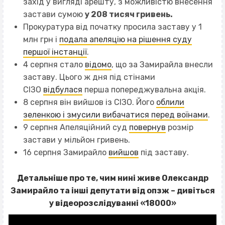
захід у вигляді арешту, з можливістю внесення
застави сумою
у 208 тисяч гривень.
Прокуратура від початку просила заставу у 1
млн грн і
подала апеляцію на рішення суду
першої інстанції
.
4 серпня стало
відомо
, що за Замирайла внесли
заставу. Цього ж дня під стінами
СІЗО
відбулася
перша попереджувальна акція.
8 серпня він вийшов із СІЗО. Його
облили
зеленкою і змусили вибачатися перед воїнами
.
9 серпня Апеляційний суд
повернув
розмір
застави у мільйон гривень.
16 серпня Замирайло
вийшов
під заставу.
Детальніше про те, чим нині живе Олександр
Замирайло та інші депутати від опзж – дивіться
у відеорозслідуванні «18000»