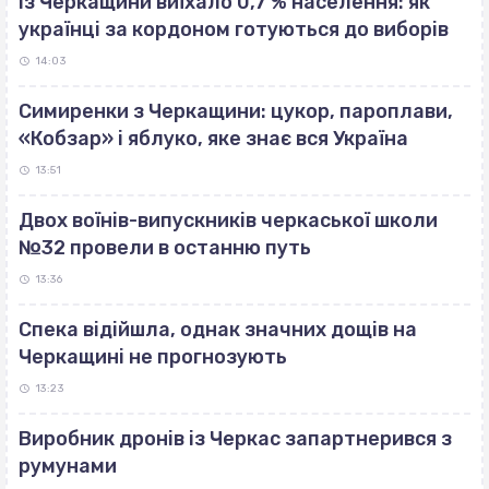
Із Черкащини виїхало 0,7 % населення: як
українці за кордоном готуються до виборів
14:03
Симиренки з Черкащини: цукор, пароплави,
«Кобзар» і яблуко, яке знає вся Україна
13:51
Двох воїнів-випускників черкаської школи
№32 провели в останню путь
13:36
Спека відійшла, однак значних дощів на
Черкащині не прогнозують
13:23
Виробник дронів із Черкас запартнерився з
румунами