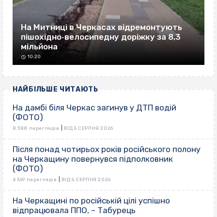
На Митниці в Черкасах відремонтують
пішохідно‐велосипедну доріжку за 8,3
мільйона
10:20
НАЙБІЛЬШЕ ЧИТАЮТЬ
На дамбі біля Черкас загинув у ДТП водій
(ФОТО)
|
8 388 переглядів
ВІД 5 СЕРПНЯ 2026
Після понад чотирьох років російського полону
на Черкащину повернувся підполковник
(ФОТО)
|
4 369 переглядів
ВІД 5 СЕРПНЯ 2026
На Черкащині по російській цілі успішно
відпрацювала ППО, – Табурець