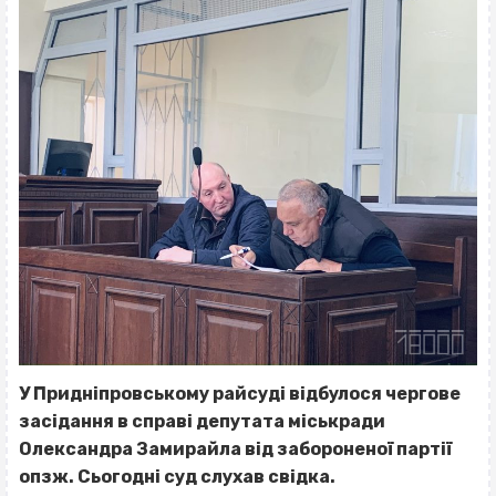
У Придніпровському райсуді відбулося чергове
засідання в справі депутата міськради
Олександра Замирайла від забороненої партії
опзж. Сьогодні суд слухав свідка.