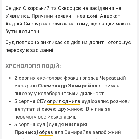
Свідки Сікорський та Скворцов на засідання не
з’явились. Причини неявки – невідомі. Адвокат
Андрій Смоляр наполягав на тому, що свідки мають
бути допитані.
Суд повторно викликає свідків на допит і оголошує
перерву в засіданні.
ХРОНОЛОГІЯ ПОДІЙ:
2 серпня екс‐голова фракції опзж в Черкаській
міськраді
Олександр Замирайло
отримав
підозру у колаборантській діяльності.
3 серпня СБУ
оприлюднила
аудіозапис розмови
депутат зі своєю дружиною. Він пив за
перемогу російської армії.
3 серпня суд (суддя
Вікторія
Пронько
)
обрав
для Замирайла запобіжний