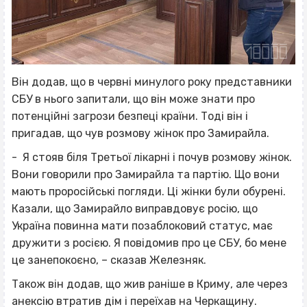
Він додав, що в червні минулого року представники
СБУ в нього запитали, що він може знати про
потенційні загрози безпеці країни. Тоді він і
пригадав, що чув розмову жінок про Замирайла.
- Я стояв біля Третьої лікарні і почув розмову жінок.
Вони говорили про Замирайла та партію. Що вони
мають проросійські погляди. Ці жінки були обурені.
Казали, що Замирайло виправдовує росію, що
Україна повинна мати позаблоковий статус, має
дружити з росією. Я повідомив про це СБУ, бо мене
це занепокоєно, – сказав Железняк.
Також він додав, що жив раніше в Криму, але через
анексію втратив дім і переїхав на Черкащину.