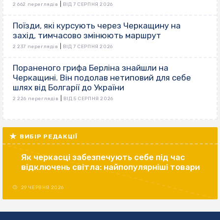
|
2 662 переглядів
ВІД 7 СЕРПНЯ 2026
Поїзди, які курсують через Черкащину на
захід, тимчасово змінюють маршрут
|
2 237 переглядів
ВІД 7 СЕРПНЯ 2026
Пораненого грифа Берліна знайшли на
Черкащині. Він подолав нетиповий для себе
шлях від Болгарії до України
|
2 226 переглядів
ВІД 5 СЕРПНЯ 2026
ВИБІР РЕДАКЦІЇ
Як черкасці забезпечують себе під час
відключень світла: найпопулярніші товари
29 ЧЕРВНЯ 2026