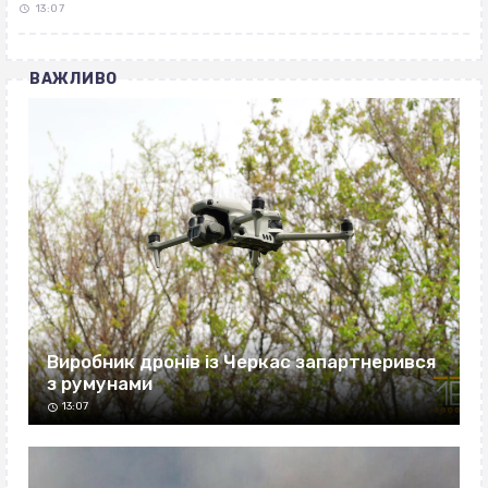
13:07
ВАЖЛИВО
Виробник дронів із Черкас запартнерився
з румунами
13:07