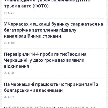
Умані водій «Ягуара» спричинив ДТП із
трьома авто (ФОТО)
15:20
У Черкасах мешканці будинку скаржаться на
багаторічне затоплення підвалу
каналізаційними стоками
15:00
Перевірили 144 проби питної води на
Черкащині: у двох громадах виявили
відхилення
14:41
На Черкащині працюють чотири компанії з
болгарськими власниками
14:22