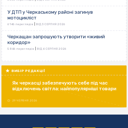
У ДТП у Черкаському районі загинув
мотоцикліст
|
6 146 переглядів
ВІД 3 СЕРПНЯ 2026
Черкащан запрошують утворити «живий
коридор»
|
5 846 переглядів
ВІД 4 СЕРПНЯ 2026
ВИБІР РЕДАКЦІЇ
Як черкасці забезпечують себе під час
відключень світла: найпопулярніші товари
29 ЧЕРВНЯ 2026