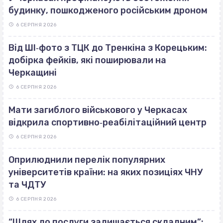
будинку, пошкодженого російським дроном
6 СЕРПНЯ 2026
Від ШІ‐фото з ТЦК до Тренкіна з Корецьким:
добірка фейків, які поширювали на
Черкащині
6 СЕРПНЯ 2026
Мати загиблого військового у Черкасах
відкрила спортивно‐реабілітаційний центр
6 СЕРПНЯ 2026
Оприлюднили перелік популярних
університетів країни: на яких позиціях ЧНУ
та ЧДТУ
6 СЕРПНЯ 2026
“Шлях до послуги залишається складним”: