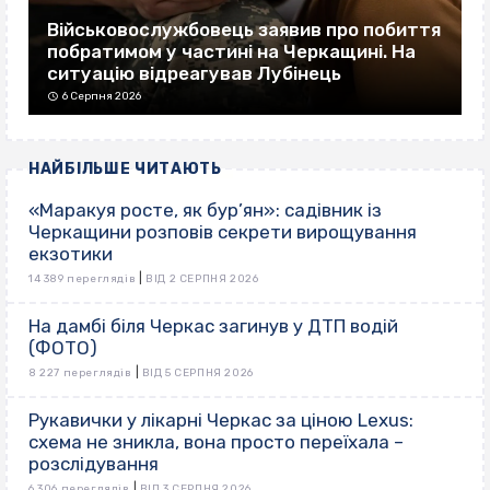
Військовослужбовець заявив про побиття
побратимом у частині на Черкащині. На
ситуацію відреагував Лубінець
6 Серпня 2026
НАЙБІЛЬШЕ ЧИТАЮТЬ
«Маракуя росте, як бур’ян»: садівник із
Черкащини розповів секрети вирощування
екзотики
|
14 389 переглядів
ВІД 2 СЕРПНЯ 2026
На дамбі біля Черкас загинув у ДТП водій
(ФОТО)
|
8 227 переглядів
ВІД 5 СЕРПНЯ 2026
Рукавички у лікарні Черкас за ціною Lexus:
схема не зникла, вона просто переїхала –
розслідування
|
6 306 переглядів
ВІД 3 СЕРПНЯ 2026