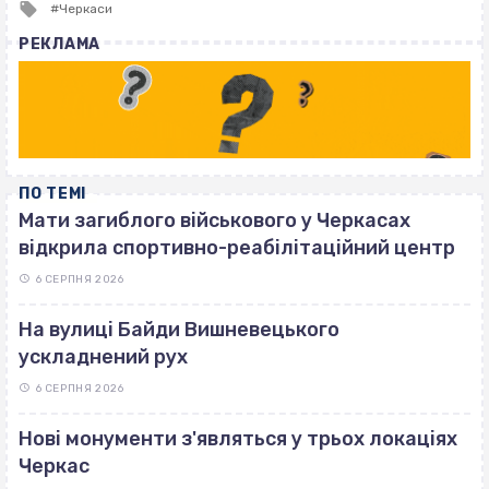
Tagged
Черкаси
with
РЕКЛАМА
ПО ТЕМІ
Мати загиблого військового у Черкасах
відкрила спортивно-реабілітаційний центр
6 СЕРПНЯ 2026
На вулиці Байди Вишневецького
ускладнений рух
6 СЕРПНЯ 2026
Нові монументи з'являться у трьох локаціях
Черкас