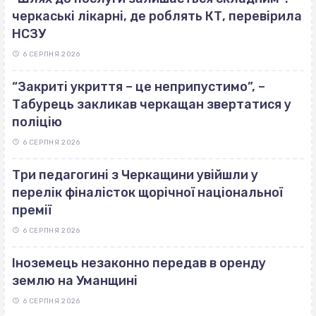
черкаські лікарні, де роблять КТ, перевірила
НСЗУ
6 СЕРПНЯ 2026
“Закриті укриття – це неприпустимо”, –
Табурець закликав черкащан звертатися у
поліцію
6 СЕРПНЯ 2026
Три педагогині з Черкащини увійшли у
перелік фіналісток щорічної національної
премії
6 СЕРПНЯ 2026
Іноземець незаконно передав в оренду
землю на Уманщині
6 СЕРПНЯ 2026