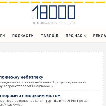
ГИ
ПОДКАСТИ
ТАБЛОЇД
ПРО НАС
РЕКЛ
о пожежну небезпеку
име надзвичайна пожежна небезпека. Про це повідомили на
з гідрометеорології. Надзвичайну ...
тнерами з німецьким містом
партнерство з районом Штайнфурт, що в Німеччині. Про це
. Угода була ...