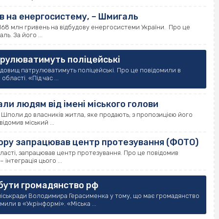
ів на енергосистему, – Шмигаль
168 млн гривень на відбудову енергосистеми України. Про це
ь. За його ...
трулюватимуть поліцейські
ладовищ патрулюватимуть поліцейські. Про це повідомили в
бласті. «Під час ...
ли людям від імені міського голови
 Шполи до власників житла, яке продають, з пропозицією його
ідомив міський ...
абору запрацював центр протезування (ФОТО)
бласті, запрацював центр протезування. Про це повідомив
 інтеграція цього ...
бути громадянство рф
міськради Володимира Герасименка у тому, що має громадянство
или в «Укрінформі». «Міська ...