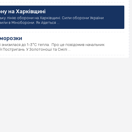
ну на Харківщині
ську лінію оборони на Харківщині. Сили оборони України
ли в Міноборони. Як йдеться ...
аморозки
і знизилася до 1-3°С тепла. Про це повідомив начальник
Постригань. У Золотоноші та Смілі ...
лиці Дашковича та Хрещатик
тури та екології Черкаської міської ради оголосив тендери на
іста. Відповідна інформація розміщена на ...
ня потужності, – обленерго
жності електроенергії для непобутових споживачів. Про це у
ерго”. Пояснили, що з 10 травня ...
коли дивитися
Євробачення-2024” – фінал. Перший та другий півфінали
000”. ...