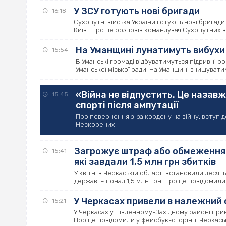
У ЗСУ готують нові бригади
16:18
Сухопутні війська України готують нові бригади
Київ. Про це розповів командувач Сухопутних вій
На Уманщині лунатимуть вибухи
15:54
В Уманські громаді відбуватимуться підривні р
Уманської міської ради. На Уманщині знищуватим
«Війна не відпустить. Це назавж
15:45
спорті після ампутації
Про повернення з-за кордону на війну, вступ до
Нескорених
Загрожує штраф або обмеження в
15:41
які завдали 1,5 млн грн збитків
У квітні в Черкаській області встановили десят
державі – понад 1,5 млн грн. Про це повідомили .
У Черкасах привели в належний 
15:21
У Черкасах у Південному-Західному районі при
Про це повідомили у фейсбук-сторінці Черкасько