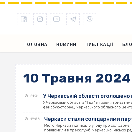
ГОЛОВНА
НОВИНИ
ПУБЛІКАЦІЇ
БЛО
10 Травня 2024
У Черкаській області оголошен
21:01
У Черкаській області з 11 до 13 травня триват
фейсбук‐сторінці Черкаського обласного центру 
Черкаси стали солідарними пар
19:58
Місто Черкаси підписало угоду про солідарне 
повідомили в пресслужбі Черкаської міської ради