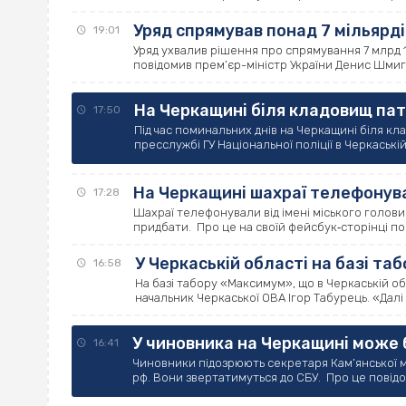
Уряд спрямував понад 7 мільярд
19:01
Уряд ухвалив рішення про спрямування 7 млрд 
повідомив прем’єр-міністр України Денис Шмигал
На Черкащині біля кладовищ па
17:50
Під час поминальних днів на Черкащині біля к
пресслужбі ГУ Національної поліції в Черкаській о
На Черкащині шахраї телефонува
17:28
Шахраї телефонували від імені міського голови
придбати. Про це на своїй фейсбук‐сторінці пов
У Черкаській області на базі т
16:58
На базі табору «Максимум», що в Черкаській о
начальник Черкаської ОВА Ігор Табурець. «Далі –
У чиновника на Черкащині може 
16:41
Чиновники підозрюють секретаря Кам’янської 
рф. Вони звертатимуться до СБУ. Про це повідом