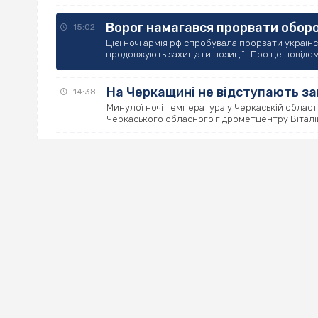
Ворог намагався прорвати оборо
15:02
Цієї ночі армія рф спробувала прорвати україн
продовжують захищати позиції. Про це повідоми
На Черкащині не відступають з
14:38
Минулої ночі температура у Черкаській област
Черкаського обласного гідрометцентру Віталій 
У Черкасах ремонтуватимуть ву
14:15
Департамент дорожньо-транспортної інфраструк
ремонт вулиць Дашковича та Хрещатик у центрі м
На Черкащині тривають обмежен
13:47
У Черкаській області тривають обмеження поту
своєму телеграмі повідомило ПАТ “Черкасиоблен
Фінал Євробачення-2024: де та 
13:25
Залишився останній етап пісенного конкурсу “
відбулися 7 і 9 травня в Мальме. Про це пише “18