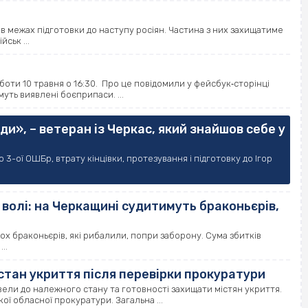
 в межах підготовки до наступу росіян. Частина з них захищатиме
ськ ...
оботи 10 травня о 16:30. Про це повідомили у фейсбук‐сторінці
уть виявлені боєприпаси. ...
ди», – ветеран із Черкас, який знайшов себе у
 3-ої ОШБр, втрату кінцівки, протезування і підготовку до Ігор
олі: на Черкащині судитимуть браконьєрів,
ьох браконьєрів, які рибалили, попри заборону. Сума збитків
..
стан укриття після перевірки прокуратури
вели до належного стану та готовності захищати містян укриття.
ї обласної прокуратури. Загальна ...