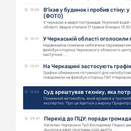
В’їхав у будинок і пробив стіну
15:02
(ФОТО)
У Черкасах в аварії постраждав 76‐річний воді
області. Аварія сталася 17 травня близько 13:30 .
У Черкаській області оголосили
14:01
Надзвичайна пожежна небезпека переважатиме 
фейсбук‐сторінці Черкаського обласного центр
наступних ...
На Черкащині застосують графі
13:07
Графіки обмеження потужності для непобутових
повідомили на фейсбук‐сторінці ПАТ «Черкасио
Суд арештував техніку, яка пот
12:04
Пожежний автомобіль, який врізався в тролей
експертиз. Про це йдеться у вироку Придніпров
Перехід до ПЦУ: поради громада
09:47
Капелан Черкаської ТрО Володимир Педько дав 
йшлося в ефірі програми «Що далі?». ...