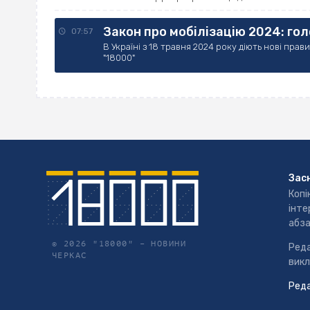
Закон про мобілізацію 2024: гол
07:57
В Україні з 18 травня 2024 року діють нові пра
"18000"
Зас
Копі
інте
абза
© 2026 "18000" –
НОВИНИ
Реда
ЧЕРКАС
викл
Реда