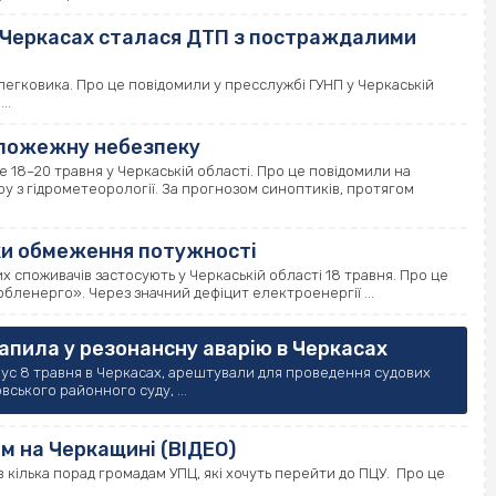
: у Черкасах сталася ДТП з постраждалими
й легковика. Про це повідомили у пресслужбі ГУНП у Черкаській
..
 пожежну небезпеку
18–20 травня у Черкаській області. Про це повідомили на
у з гідрометеорології. За прогнозом синоптиків, протягом
ки обмеження потужності
 споживачів застосують у Черкаській області 18 травня. Про це
бленерго». Через значний дефіцит електроенергії ...
рапила у резонансну аварію в Черкасах
бус 8 травня в Черкасах, арештували для проведення судових
ського районного суду, ...
м на Черкащині (ВІДЕО)
кілька порад громадам УПЦ, які хочуть перейти до ПЦУ. Про це