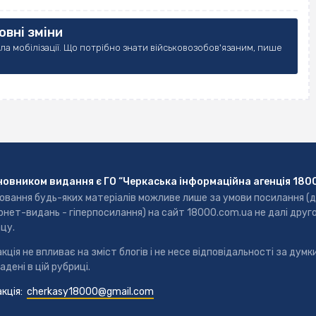
овні зміни
вила мобілізації. Що потрібно знати військовозобов'язаним, пише
новником видання є ГО “Черкаська інформаційна агенція 180
ювання будь-яких матеріалів можливе лише за умови посилання (
рнет-видань - гіперпосилання) на сайт 18000.com.ua не далі друг
цу.
кція не впливає на зміст блогів і не несе відповідальності за думки
адені в цій рубриці.
кція:
cherkasy18000@gmail.com