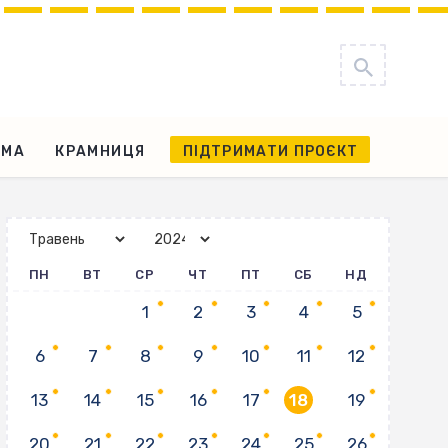
АМА
КРАМНИЦЯ
ПІДТРИМАТИ ПРОЄКТ
ПН
ВТ
СР
ЧТ
ПТ
СБ
НД
1
2
3
4
5
6
7
8
9
10
11
12
13
14
15
16
17
18
19
20
21
22
23
24
25
26