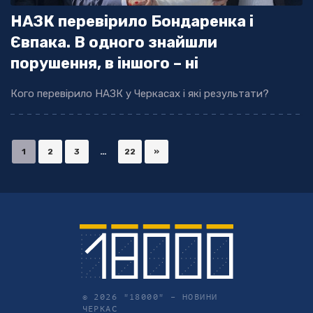
НАЗК перевірило Бондаренка і
Євпака. В одного знайшли
порушення, в іншого – ні
Кого перевірило НАЗК у Черкасах і які результати?
1
2
3
…
22
»
© 2026 "18000" –
НОВИНИ
ЧЕРКАС