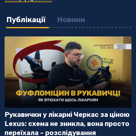
незалежного черкаського медіа «18000», яке за
п'ять років стало одним із лідерів серед
регіональних медіа.
Публікації
Новини
Створюю аналітичні матеріали та журналістські
розслідування у текстових та відеоформатах.
Рукавички у лікарні Черкас за ціною
Lexus: схема не зникла, вона просто
переїхала – розслідування