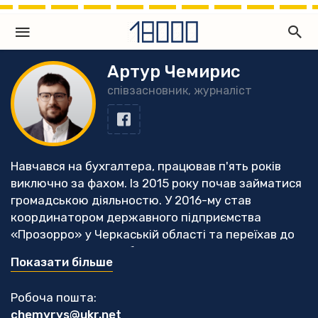
Артур Чемирис
співзасновник, журналіст
Навчався на бухгалтера, працював п'ять років
виключно за фахом. Із 2015 року почав займатися
громадською діяльностю. У 2016-му став
координатором державного підприємства
«Прозорро» у Черкаській області та переїхав до
Черкас. З того часу більше часу почав приділяти
Показати більше
саме моніторингу публічних закупівель, з часом
розпочав журналістську діяльністю. У 2019 році
Робоча пошта:
разом з колегами став співзасновником
chemyrys@ukr.net