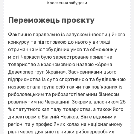
Креслення забудови
Переможець проєкту
Фактично паралельно із запуском інвестиційного
конкурсу та підготовкою до нього у вигляді
отримання містобудівних умов та обмежень у
місті Черкаси було зареєстроване приватне
товариство з красномовною назвою «Арена
Девелопер груп Україна». Засновниками цього
підприємства із суто спортивною та будівельною
назвою стала група осіб так чи так пов’язаних із
риболовецьким та рибозаготівельним бізнесом,
розвинутим на Черкащині. Зокрема, власником 25
% статутного капіталу товариства, а також його
директором є Євгеній Новіков. Він є відомим у
регіоні та у професійних колах на національному
рівні через діяльність низки рибопереробних