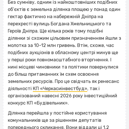
Без сумніву, одним із найкоштовніших подібних
об’єктів є земельна ділянка площею у понад один
гектар фактично на набережній Дніпра на
перехресті вулиць Богдана Хмельницького та
Героїв Дніпра. Ще кілька років тому подібні
ділянки зі схожим цільовим призначенням йшли з
молотка за 10–12 млн гривень. Втім, схоже, час
подібних аукціонів в обласному центрі минув ще
у перші роки повномасштабного вторгнення. І
нині місцеві чиновники та політики повернулися
до більш притаманних їм схем освоєння
земельних ресурсів. Про це свідчать як ренесанс
діяльності
КП «Черкасиінвестбуд»
, так і
організований навесні 2026 року інвестиційний
конкурс КП «Будівельник».
Ділянка перейшла у постійне користування
комунальників ще за рішенням депутатів
попереднього скликання. Вони віддали ці 1,2