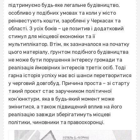
підтримуємо будь‐яке легальне будівництво,
особливо у подібних умовах та коли у місто
реінвестують кошти, зароблені у Черкасах та
області. З усіх боків – це позитив і додатковий
стимул для місцевої економіки та її
мультиплікатор. Втім, як зазначалося на початку
цього матеріалу, ґрунтом подібного будівництва
не може бути порушення інтересу громади та
реалізація ймовірних інтересів третіх осіб. Тоді
гарна історія успіху має всі шанси перетворитися
у черговий довгобуд. Причина проста – зі старту
такий проєкт стає заручником політичної
кон’юнктури, яка в будь‐який момент може
змінитися, а також підвищений вплив на його
реалізацію завжди зберігатимуть місцеві
політики, чиновники та правоохоронці.