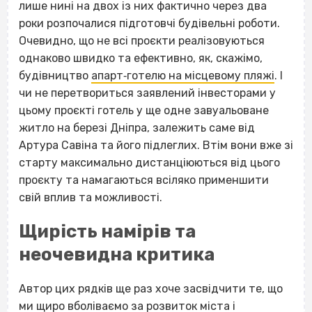
лише нині на двох із них фактично через два
роки розпочалися підготовчі будівельні роботи.
Очевидно, що не всі проєкти реалізовуються
однаково швидко та ефективно, як, скажімо,
будівництво
апарт‐готелю на місцевому пляжі
. І
чи не перетвориться заявлений інвесторами у
цьому проєкті готель у ще одне завуальоване
житло на березі Дніпра, залежить саме від
Артура Савіна та його підлеглих. Втім вони вже зі
старту максимально дистанціюються від цього
проєкту та намагаються всіляко применшити
свій вплив та можливості.
Щирість намірів та
неочевидна критика
Автор цих рядків ще раз хоче засвідчити те, що
ми щиро вболіваємо за розвиток міста і