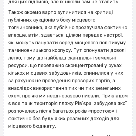
для цих підписів, але їх ніколи сам не ставить.
Також окремо варто зупинитися на критиці
публічних аукціонів з боку місцевого
топчиновника, яка публічно прозвучала фактично
вперше, втім, здається, цілком передає настрої,
які можуть панувати серед місцевого політикуму
та чиновницького корпусу. Тут опонувати доволі
легко, тому що найбільш скандальні земельні
ресурси, що переважно сконцентровані у руках
кількох місцевих забудовників, опинилися у них
за рахунок не проведення прозорих торгів, а
внаслідок використання тих чи тих земельних
схем, про які ми неодноразово писали. Прикладом
є все та ж територія пляжу Рів’єра, забудова якої
розпочалась після багатьох років «простою» і
фактично без будь‐яких реальних доходів для
місцевого бюджету.