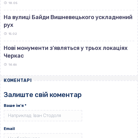
18:05
На вулиці Байди Вишневецького ускладнений
рух
15:02
Нові монументи з'являться у трьох локаціях
Черкас
14:46
КОМЕНТАРІ
Залиште свій коментар
Ваше ім'я
*
Email