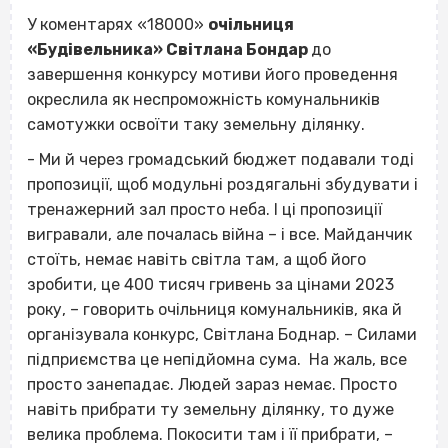
У коментарях «18000»
очільниця
«Будівельника» Світлана Бондар
до
завершення конкурсу мотиви його проведення
окреслила як неспроможність комунальників
самотужки освоїти таку земельну ділянку.
- Ми й через громадський бюджет подавали тоді
пропозиції, щоб модульні роздягальні збудувати і
тренажерний зал просто неба. І ці пропозиції
вигравали, але почалась війна – і все. Майданчик
стоїть, немає навіть світла там, а щоб його
зробити, це 400 тисяч гривень за цінами 2023
року, – говорить очільниця комунальників, яка й
організувала конкурс, Світлана Боднар. – Силами
підприємства це непідйомна сума. На жаль, все
просто занепадає. Людей зараз немає. Просто
навіть прибрати ту земельну ділянку, то дуже
велика проблема. Покосити там і її прибрати, –