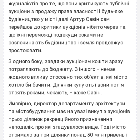
журналістів про те, що вони критикують публічні
аукціони з продажу права власності і будь‐яке
будівництво у місті далі Артур Савін сам
перейшов до критики аукціонів нібито через те,
що їхні переможці подекуди роками не
розпочинають будівництво і земля продовжує
простоювати.
З одного боку, завдяки аукціонам кошти зразу
потрапляють до бюджету. З іншого – немає
жодного впливу стосовно тих об’єктів, які місто
хотіло би бачити. Ділянки купують і вони потім
стоять роками, чекають, – каже Савін.
Ймовірно, директор департаменту архітектури
та містобудування має на увазі викуп з аукціонів
трьох ділянок рекреаційного призначення
неподалік, про які згадувалося вище. Тоді місто
отримало за три ділянки понад 30 млн гривень і