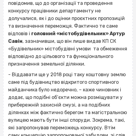
повідомив, що до організації та проведення
конкурсу працівники департаменту не
долучалися, як і до оцінки проєктних пропозицій
та визначення переможця. Фактично те саме
відповів і
головний «містобудівельник» Артур
Савін
, зазначивши, що він лише видав КП СК
«Будівельник» містобудівні умови та обмеження
відповідно до цільового та функціонального
призначення земельної ділянки.
- Віддавати ще у 2018 році таку коштовну землю
саме під будівництво відкритого спортивного
майданчика було недоречно, – каже чиновник і
додає, що подібні об’єкти можна розміщувати у
прибережній захисній смузі, а на подібних
ділянках між фактично берегом та магістральною
вулицею мають бути інші споруди. Зокрема, такі,
які запропонував переможець конкурсу. Втім
саму концепцію запропонованої забудови, зі слів