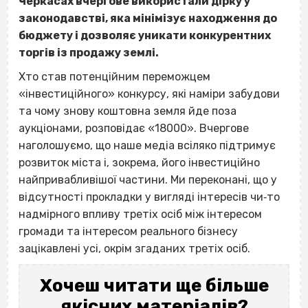
Черкасах вчергове використали дірку у
законодавстві, яка мінімізує находження до
бюджету і дозволяє уникати конкурентних
торгів із продажу землі.
Хто став потенційним переможцем
«інвестиційного» конкурсу, які наміри забудови
та чому знову коштовна земля йде поза
аукціонами, розповідає «18000». Вчергове
наголошуємо, що наше медіа всіляко підтримує
розвиток міста і, зокрема, його інвестиційно
найпривабливішої частини. Ми переконані, що у
відсутності прокладки у вигляді інтересів чи‐то
надмірного впливу третіх осіб між інтересом
громади та інтересом реального бізнесу
зацікавлені усі, окрім згаданих третіх осіб.
Хочеш читати ще більше
якісних матеріалів?