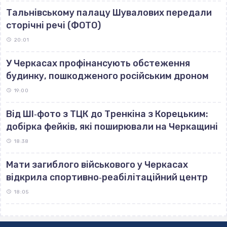
Тальнівському палацу Шувалових передали
сторічні речі (ФОТО)
20:01
У Черкасах профінансують обстеження
будинку, пошкодженого російським дроном
19:00
Від ШІ‐фото з ТЦК до Тренкіна з Корецьким:
добірка фейків, які поширювали на Черкащині
18:38
Мати загиблого військового у Черкасах
відкрила спортивно‐реабілітаційний центр
18:05