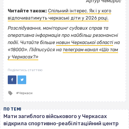
Артур Чемирис
Читайте також:
Спільний інтерес. Як і у кого
відпочиватимуть черкаські діти у 2026 році.
Розслідування, моніторинг судових справ та
оперативна інформація про найбільш резонансні
події. Читайте більше
новин Черкаської області
на
«18000»
.
Підписуйся на
телеграм‐канал «Шо там
у Черкасах?»
Поділитись статтею
Tagged
Черкаси
with
ПО ТЕМІ
Мати загиблого військового у Черкасах
відкрила спортивно-реабілітаційний центр