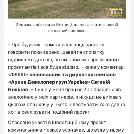
Земельна ділянка на Митниці, де має з’явитися новий
готельний комплекс
- Про будь‐які терміни реалізації проєкту
говорити поки зарано, давайте спочатку
підпишемо договір, потім наймемо професійних
проєктантів і все буде відомо, – каже у коментарі
«18000»
співвласник та директор компанії
«Арена Девелопер груп Україна» Євгеній
Новіков
. – Лише у мене працює 300 працівників,
аналогічно у моїх партнерів, я нікуди не виїхав з
цього міста і хочу у нього інвестувати, вже давно
хотів реалізувати подібний проєкт.
Стосовно участі в інвестиційному проєкті
комунальників Новіков зазначає, що взяв у ньому