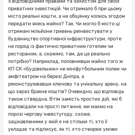
з відповідними правами та захистом для своїх
приватних інвестицій. Чи отримало б при цьому
місто реальні кошти, а не обіцянку колись згодом
передати якесь майно? Так. Чи могло б місто ці
отримані мільйони гривень реінвестувати у
будівництво спортивної інфраструктури, проте
не поряд із фактично приватним готелем чи
рестораном, а, скажімо, там, де це реально
потрібно? Наприклад, поповнивши майно того ж
КП СК «Будівельник» не мініфутбольним полем чи
амфітеатром на березі Дніпра, а
реконструювавши ключову та унікальну арену, на
що зараз бракне коштів? Очевидно, що відповідь
також ствердна. Втім замість простих дій, які б
відповідали на прості питання, ми маємо на
порозі чергову інвестугоду, схоже,
зацікавленими у якій є не стільки ті, хто її
укладає та підписує, як ті, хто створює умови