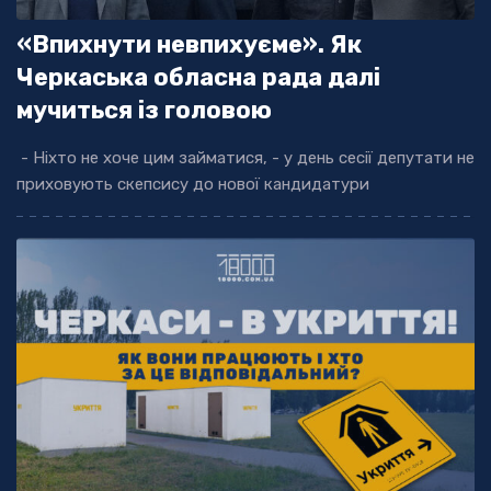
«Впихнути невпихуєме». Як
Черкаська обласна рада далі
мучиться із головою
- Ніхто не хоче цим займатися, - у день сесії депутати не
приховують скепсису до нової кандидатури