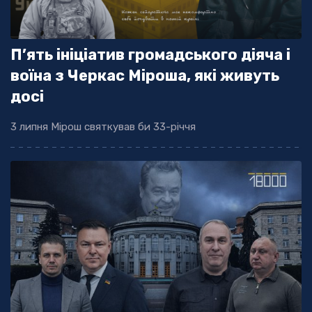
П’ять ініціатив громадського діяча і
воїна з Черкас Міроша, які живуть
досі
3 липня Мірош святкував би 33-річчя