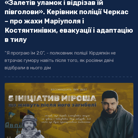
«Залетів уламок і відрізав їй
півголови». Керівник поліції Черкас
– про жахи Маріуполя і
Костянтинівки, евакуації і адаптацію
в тилу
“Я програю їм 2:0”, - полковник поліції Кірдяпкін не
втрачає гумору навіть після того, як росіяни двічі
відібрали в нього дім