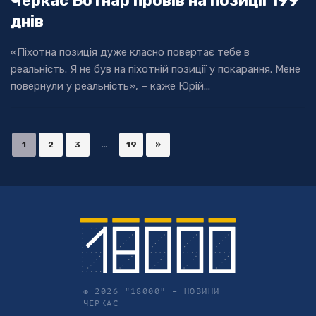
Черкас Ботнар провів на позиції 199
днів
«Піхотна позиція дуже класно повертає тебе в
реальність. Я не був на піхотній позиції у покарання. Мене
повернули у реальність», – каже Юрій...
1
2
3
…
19
»
© 2026 "18000" –
НОВИНИ
ЧЕРКАС