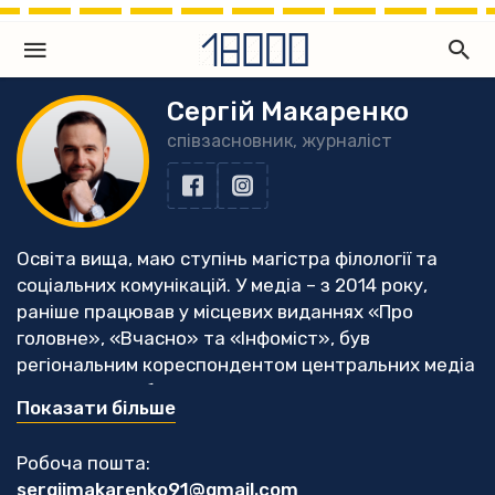
Сергій Макаренко
співзасновник, журналіст
Освіта вища, маю ступінь магістра філології та
соціальних комунікацій. У медіа – з 2014 року,
раніше працював у місцевих виданнях «Про
головне», «Вчасно» та «Інфоміст», був
регіональним кореспондентом центральних медіа
УНІАН та УНН, був комунікаційником мережі
Показати більше
«Опора».
Переможець у номінації «Розслідування» від
Робоча пошта:
Національної служби журналістів у 2017 та 2018
sergijmakarenko91@gmail.com