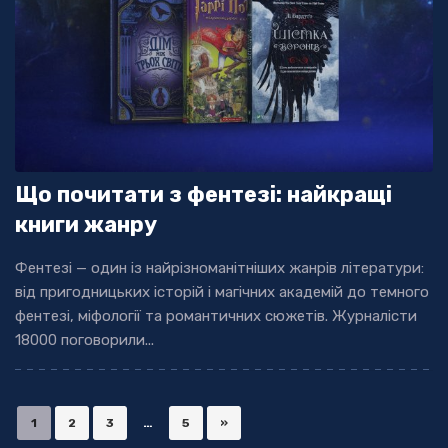
Що почитати з фентезі: найкращі
книги жанру
Фентезі — один із найрізноманітніших жанрів літератури:
від пригодницьких історій і магічних академій до темного
фентезі, міфології та романтичних сюжетів. Журналісти
18000 поговорили...
1
2
3
…
5
»