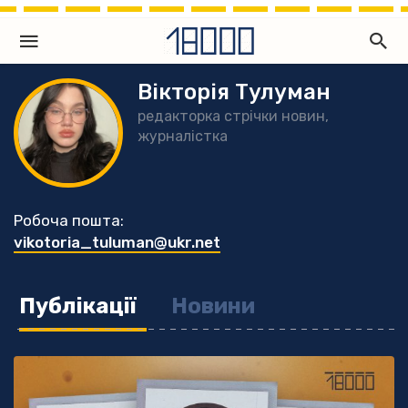
Вікторія Тулуман
редакторка стрічки новин,
журналістка
Робоча пошта:
vikotoria_tuluman@ukr.net
Публікації
Новини